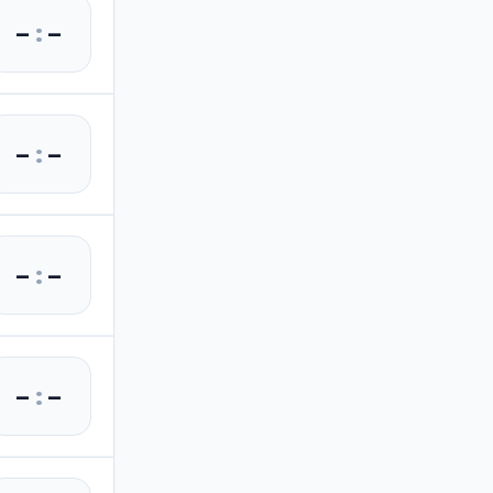
–
:
–
–
:
–
–
:
–
–
:
–