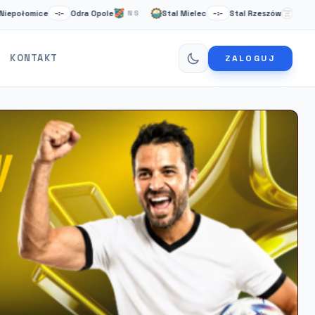
mice
Odra Opole
Stal Mielec
Stal Rzeszów
Card
–:–
NS
–:–
NS
KONTAKT
ZALOGUJ