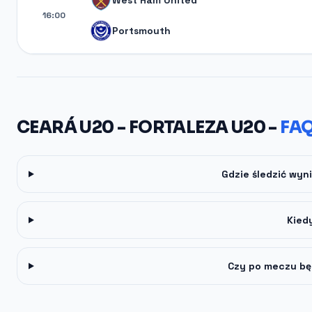
West Ham United
16:00
Portsmouth
CEARÁ U20 - FORTALEZA U20 -
FA
Gdzie śledzić wyn
Kied
Czy po meczu bę