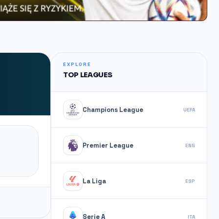
EXPLORE
TOP LEAGUES
Champions League
UEFA
Premier League
ENG
La Liga
ESP
Serie A
ITA