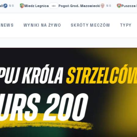
Miedz Legnica
Pogoń Grod. Mazowiecki
Puszcza Niepoło
S
–:–
NS
NEWS
WYNIKI NA ŻYWO
SKRÓTY MECZÓW
TYPY