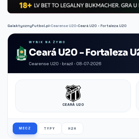
GalaktycznyFutbol.pl
•
Cearense U20
•
Ceará U20 - Fortaleza U20
WYNIK NA ŻYWO
Ceará U20 - Fortaleza 
Cearense U20 · brazil · 08-07-2026
CEARÁ U20
MECZ
TYPY
H2H