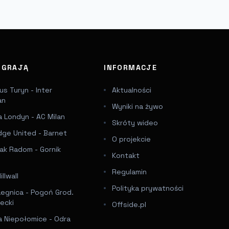
J GRAJĄ
INFORMACJE
s Turyn - Inter
Aktualności
an
Wyniki na żywo
 Londyn - AC Milan
Skróty wideo
dge United - Barnet
O projekcie
ak Radom - Gornik
Kontakt
Regulamin
llwall
Polityka prywatności
Legnica - Pogoń Grod.
ecki
Offside.pl
a Niepołomice - Odra