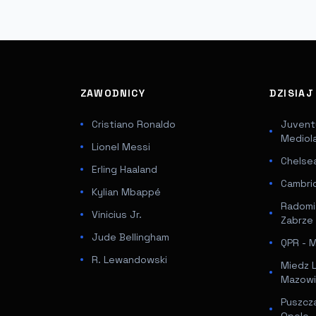
ZAWODNICY
DZISIA
Cristiano Ronaldo
Juventu
Mediol
Lionel Messi
Chelsea
Erling Haaland
Cambri
Kylian Mbappé
Radomi
Vinicius Jr.
Zabrze
Jude Bellingham
QPR - Mi
R. Lewandowski
Miedz 
Mazowi
Puszcz