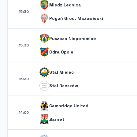
Miedz Legnica
15:30
Pogoń Grod. Mazowiecki
Puszcza Niepołomice
15:30
Odra Opole
Stal Mielec
15:30
Stal Rzeszów
Cambridge United
14:00
Barnet