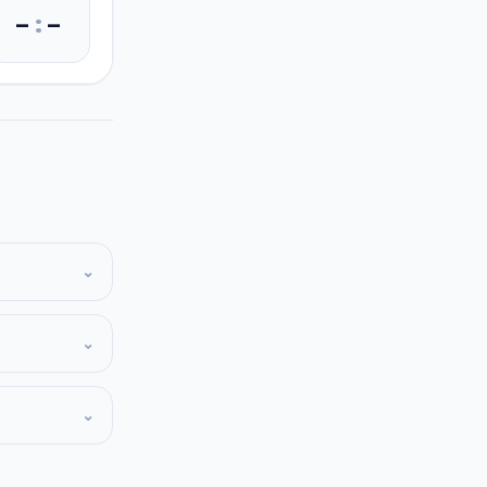
–
:
–
⌄
⌄
⌄