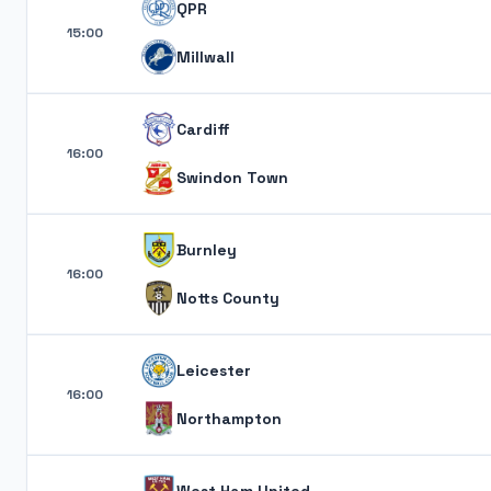
QPR
15:00
Millwall
Cardiff
16:00
Swindon Town
Burnley
16:00
Notts County
Leicester
16:00
Northampton