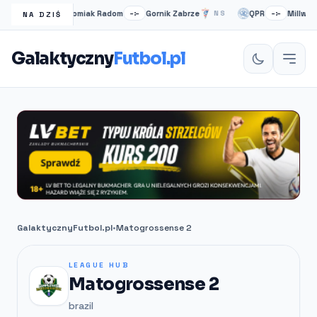
Radomiak Radom
Gornik Zabrze
QPR
Millwall
NS
–:–
NS
–:–
NA DZIŚ
Galaktyczny
Futbol.pl
GalaktycznyFutbol.pl
•
Matogrossense 2
LEAGUE HUB
Matogrossense 2
brazil