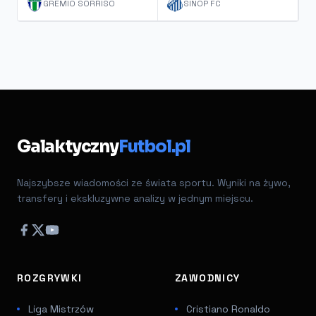
GRÊMIO SORRISO
SINOP FC
Galaktyczny
Futbol.pl
Najszybsze wiadomości ze świata sportu. Wyniki na żywo,
transfery i ekskluzywne analizy w jednym miejscu.
ROZGRYWKI
ZAWODNICY
Liga Mistrzów
Cristiano Ronaldo