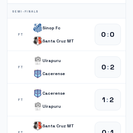
SEMI-FINALS
Sinop Fc
0
:
0
FT
Santa Cruz MT
Uirapuru
0
:
2
FT
Cacerense
Cacerense
1
:
2
FT
Uirapuru
Santa Cruz MT
0
:
1
FT