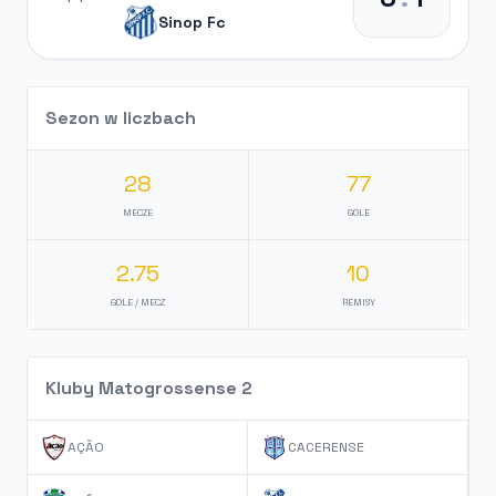
Sinop Fc
Sezon w liczbach
28
77
MECZE
GOLE
2.75
10
GOLE / MECZ
REMISY
Kluby Matogrossense 2
AÇÃO
CACERENSE