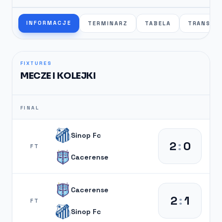
INFORMACJE
TERMINARZ
TABELA
TRANSFE
FIXTURES
MECZE I KOLEJKI
FINAL
Sinop Fc
2
:
0
FT
Cacerense
Cacerense
2
:
1
FT
Sinop Fc