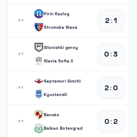
Pirin Razlog
2
:
1
FT
Strumska Slava
Slivnishki geroy
0
:
3
FT
Slavia Sofia II
Septemvri Simitli
2
:
0
FT
Kyustendil
Bansko
0
:
2
FT
Balkan Botevgrad