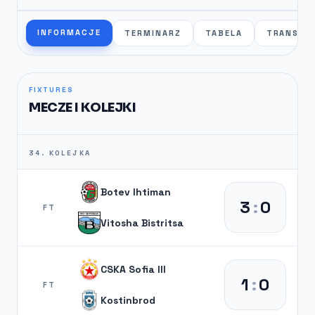
INFORMACJE
TERMINARZ
TABELA
TRANSFE
FIXTURES
MECZE I KOLEJKI
34. KOLEJKA
Botev Ihtiman
3
:
0
FT
Vitosha Bistritsa
CSKA Sofia III
1
:
0
FT
Kostinbrod