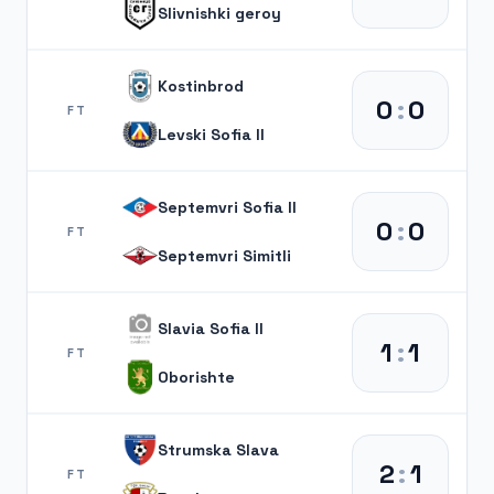
Slivnishki geroy
Kostinbrod
0
:
0
FT
Levski Sofia II
Septemvri Sofia II
0
:
0
FT
Septemvri Simitli
Slavia Sofia II
1
:
1
FT
Oborishte
Strumska Slava
2
:
1
FT