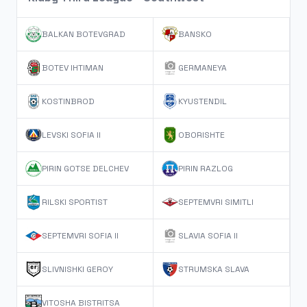
BALKAN BOTEVGRAD
BANSKO
BOTEV IHTIMAN
GERMANEYA
KOSTINBROD
KYUSTENDIL
LEVSKI SOFIA II
OBORISHTE
PIRIN GOTSE DELCHEV
PIRIN RAZLOG
RILSKI SPORTIST
SEPTEMVRI SIMITLI
SEPTEMVRI SOFIA II
SLAVIA SOFIA II
SLIVNISHKI GEROY
STRUMSKA SLAVA
VITOSHA BISTRITSA