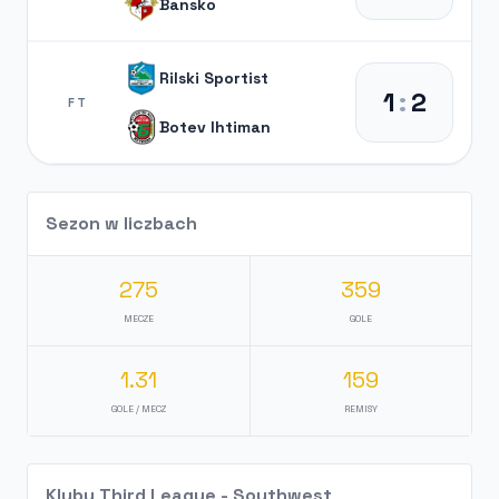
Bansko
Rilski Sportist
1
:
2
FT
Botev Ihtiman
Sezon w liczbach
275
359
MECZE
GOLE
1.31
159
GOLE / MECZ
REMISY
Kluby Third League - Southwest