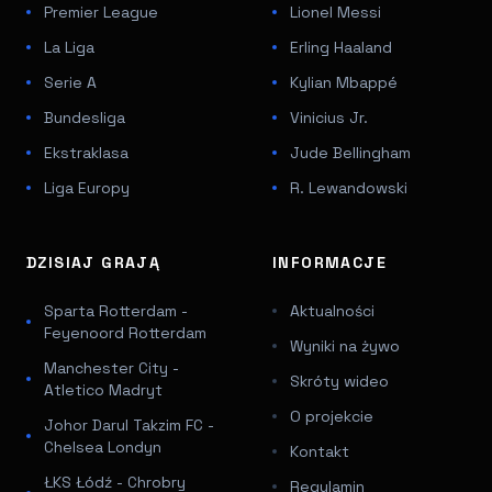
Premier League
Lionel Messi
La Liga
Erling Haaland
Serie A
Kylian Mbappé
Bundesliga
Vinicius Jr.
Ekstraklasa
Jude Bellingham
Liga Europy
R. Lewandowski
DZISIAJ GRAJĄ
INFORMACJE
Sparta Rotterdam -
Aktualności
Feyenoord Rotterdam
Wyniki na żywo
Manchester City -
Skróty wideo
Atletico Madryt
O projekcie
Johor Darul Takzim FC -
Chelsea Londyn
Kontakt
ŁKS Łódź - Chrobry
Regulamin