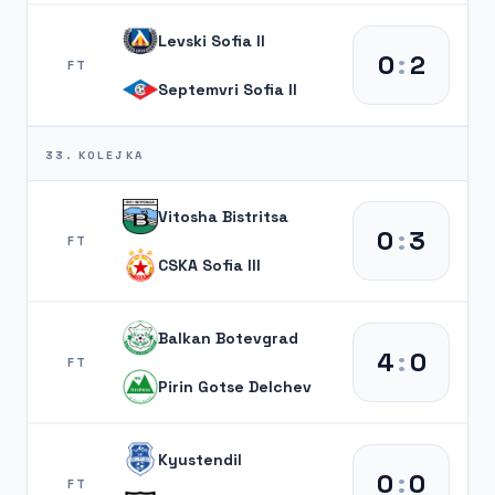
Levski Sofia II
0
:
2
FT
Septemvri Sofia II
33. KOLEJKA
Vitosha Bistritsa
0
:
3
FT
CSKA Sofia III
Balkan Botevgrad
4
:
0
FT
Pirin Gotse Delchev
Kyustendil
0
:
0
FT