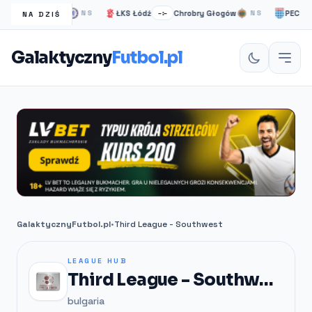
helsea Londyn
ŁKS Łódź
Chrobry Głogów
PEC Zwoll
NS
–:–
NS
NA DZIŚ
Galaktyczny
Futbol.pl
GalaktycznyFutbol.pl
•
Third League - Southwest
LEAGUE HUB
Third League - Southwest
bulgaria