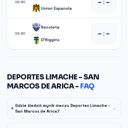
–
:
–
02:30
Union Espanola
Recoleta
–
:
–
02:30
O'Higgins
DEPORTES LIMACHE - SAN
MARCOS DE ARICA -
FAQ
Gdzie śledzić wynik meczu Deportes Limache -
⌄
San Marcos de Arica?