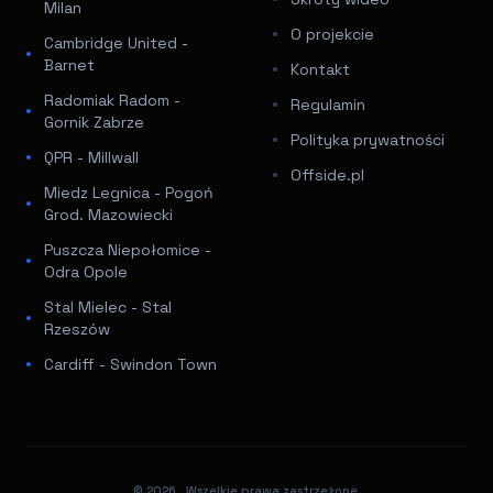
Milan
O projekcie
Cambridge United -
Barnet
Kontakt
Radomiak Radom -
Regulamin
Gornik Zabrze
Polityka prywatności
QPR - Millwall
Offside.pl
Miedz Legnica - Pogoń
Grod. Mazowiecki
Puszcza Niepołomice -
Odra Opole
Stal Mielec - Stal
Rzeszów
Cardiff - Swindon Town
© 2026
. Wszelkie prawa zastrzeżone.