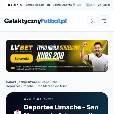
Radomiak Radom
Gornik Zabrze
QPR
Millwall
FT
1:3
2H
0:1
NA DZIŚ
Galaktyczny
Futbol.pl
GalaktycznyFutbol.pl
•
Copa Chile
•
Deportes Limache - San Marcos de Arica
WYNIK NA ŻYWO
Deportes Limache - San