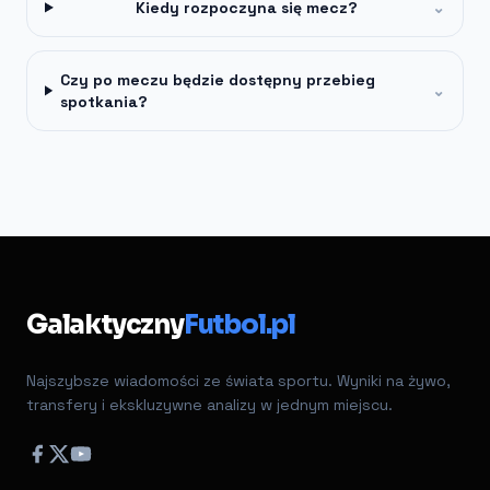
Kiedy rozpoczyna się mecz?
⌄
Czy po meczu będzie dostępny przebieg
⌄
spotkania?
Galaktyczny
Futbol.pl
Najszybsze wiadomości ze świata sportu. Wyniki na żywo,
transfery i ekskluzywne analizy w jednym miejscu.