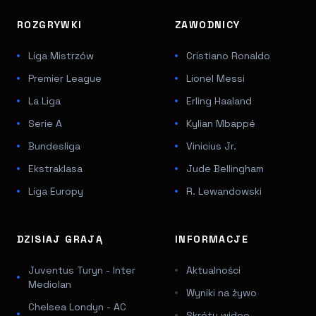
ROZGRYWKI
ZAWODNICY
Liga Mistrzów
Cristiano Ronaldo
Premier League
Lionel Messi
La Liga
Erling Haaland
Serie A
Kylian Mbappé
Bundesliga
Vinicius Jr.
Ekstraklasa
Jude Bellingham
Liga Europy
R. Lewandowski
DZISIAJ GRAJĄ
INFORMACJE
Juventus Turyn - Inter
Aktualności
Mediolan
Wyniki na żywo
Chelsea Londyn - AC
Skróty wideo