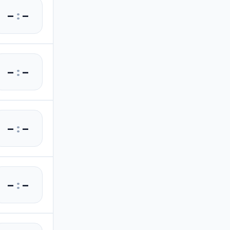
–
:
–
–
:
–
–
:
–
–
:
–