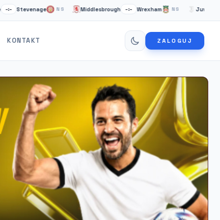
Stevenage
Middlesbrough
Wrexham
Juventus Tury
NS
–:–
NS
KONTAKT
ZALOGUJ