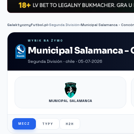
GalaktycznyFutbol.pl
•
Segunda División
•
Municipal Salamanca - Concón
WYNIK NA ŻYWO
Municipal Salamanca - 
Segunda División · chile · 05-07-2026
MUNICIPAL SALAMANCA
MECZ
TYPY
H2H