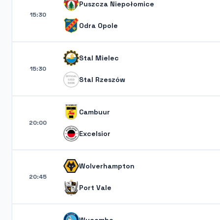
Puszcza Niepołomice
15:30
Odra Opole
Stal Mielec
15:30
Stal Rzeszów
Cambuur
20:00
Excelsior
Wolverhampton
20:45
Port Vale