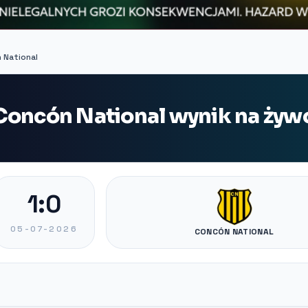
 National
Concón National wynik na żyw
1:0
05-07-2026
CONCÓN NATIONAL