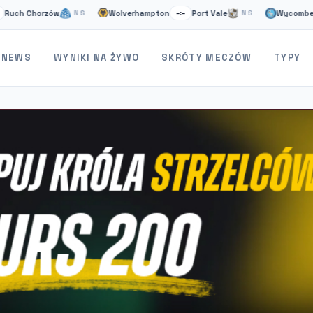
 Chorzów
Wolverhampton
Port Vale
Wycombe
NS
–:–
NS
–:–
NEWS
WYNIKI NA ŻYWO
SKRÓTY MECZÓW
TYPY