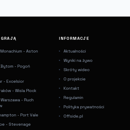
J GRAJĄ
INFORMACJE
 Monachium - Aston
Aktualności
Wyniki na żywo
a Bytom - Pogoń
Skróty wideo
e
O projekcie
 - Excelsior
Kontakt
raków - Wisla Plock
Regulamin
a Warszawa - Ruch
ów
Polityka prywatności
hampton - Port Vale
Offside.pl
e - Stevenage