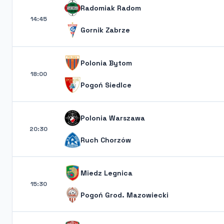
Radomiak Radom
14:45
Gornik Zabrze
Polonia Bytom
18:00
Pogoń Siedlce
Polonia Warszawa
20:30
Ruch Chorzów
Miedz Legnica
15:30
Pogoń Grod. Mazowiecki