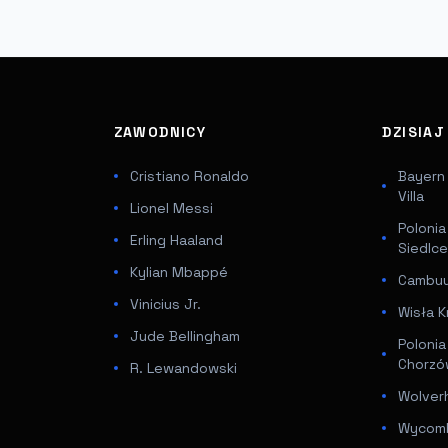
ZAWODNICY
DZISIA
Cristiano Ronaldo
Bayern
Villa
Lionel Messi
Poloni
Erling Haaland
Siedlc
Kylian Mbappé
Cambuur
Vinicius Jr.
Wisła K
Jude Bellingham
Poloni
Chorz
R. Lewandowski
Wolver
Wycomb