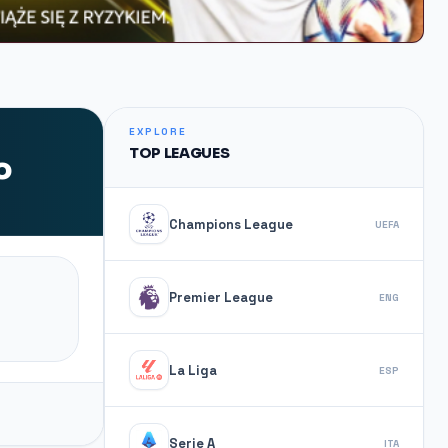
EXPLORE
TOP LEAGUES
o
Champions League
UEFA
Premier League
ENG
La Liga
ESP
Serie A
ITA