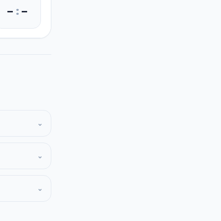
–
:
–
⌄
⌄
⌄