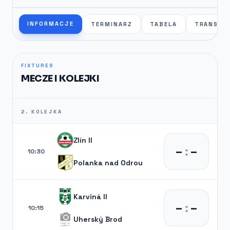
INFORMACJE
TERMINARZ
TABELA
TRANSFE
FIXTURES
MECZE I KOLEJKI
2. KOLEJKA
Zlín II
–
:
–
10:30
Polanka nad Odrou
Karviná II
–
:
–
10:15
Uherský Brod