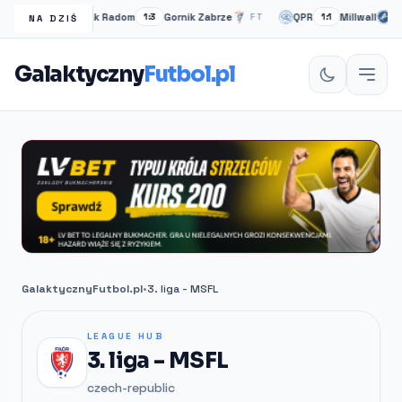
Radomiak Radom
Gornik Zabrze
QPR
Millwall
T
1:3
FT
1:1
PEN
NA DZIŚ
Galaktyczny
Futbol.pl
GalaktycznyFutbol.pl
•
3. liga - MSFL
LEAGUE HUB
3. liga - MSFL
czech-republic