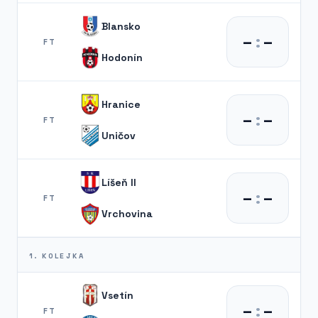
Blansko
–
:
–
FT
Hodonín
Hranice
–
:
–
FT
Uničov
Líšeň II
–
:
–
FT
Vrchovina
1. KOLEJKA
Vsetín
–
:
–
FT