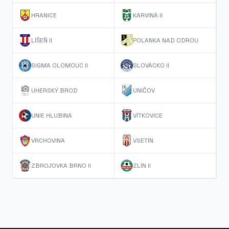
HRANICE
KARVINÁ II
LÍŠEŇ II
POLANKA NAD ODROU
SIGMA OLOMOUC II
SLOVÁCKO II
UHERSKÝ BROD
UNIČOV
UNIE HLUBINA
VÍTKOVICE
VRCHOVINA
VSETÍN
ZBROJOVKA BRNO II
ZLÍN II