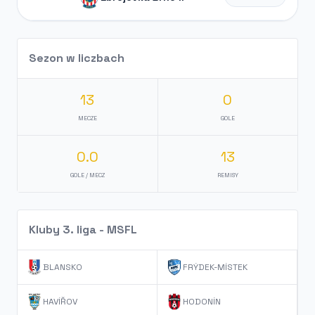
Sezon w liczbach
13
0
MECZE
GOLE
0.0
13
GOLE / MECZ
REMISY
Kluby 3. liga - MSFL
BLANSKO
FRÝDEK-MÍSTEK
HAVÍŘOV
HODONÍN