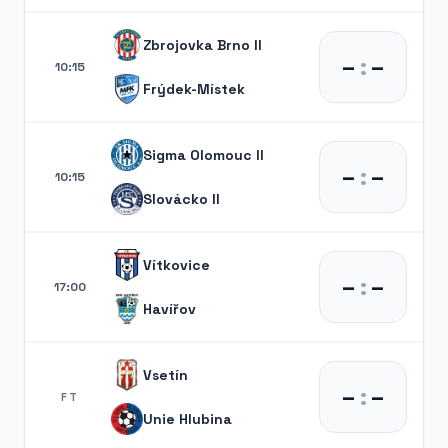
Zbrojovka Brno II
–
:
–
10:15
Frýdek-Místek
Sigma Olomouc II
–
:
–
10:15
Slovácko II
Vítkovice
–
:
–
17:00
Havířov
Vsetín
–
:
–
FT
Unie Hlubina