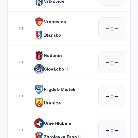
Vítkovice
Vrchovina
–
:
–
FT
Blansko
Hodonín
–
:
–
FT
Slovácko II
Frýdek-Místek
–
:
–
FT
Hranice
Unie Hlubina
–
:
–
FT
Zbrojovka Brno II