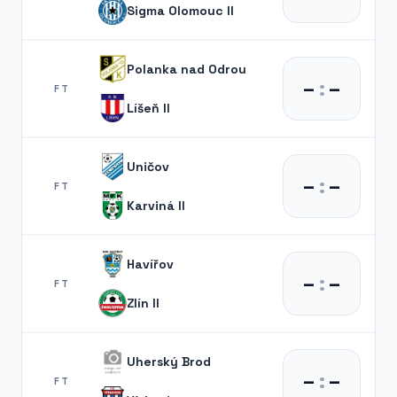
Sigma Olomouc II
Polanka nad Odrou
–
:
–
FT
Líšeň II
Uničov
–
:
–
FT
Karviná II
Havířov
–
:
–
FT
Zlín II
Uherský Brod
–
:
–
FT