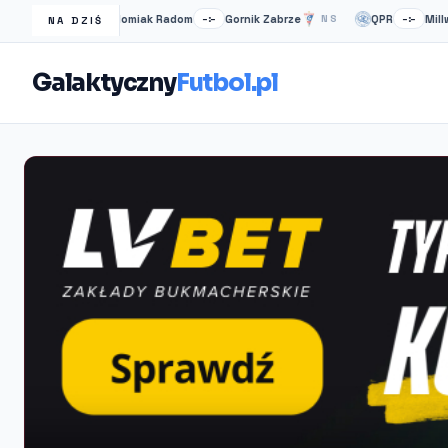
Radomiak Radom
Gornik Zabrze
QPR
Millwall
NS
–:–
NS
–:–
NA DZIŚ
Galaktyczny
Futbol.pl