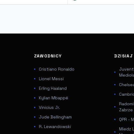
ZAWODNICY
DZISIA
Cristiano Ronaldo
Juventu
Mediol
Lionel Messi
Chelsea
Erling Haaland
Cambri
Kylian Mbappé
Radomi
Vinicius Jr.
Zabrze
Jude Bellingham
QPR - Mi
R. Lewandowski
Miedz 