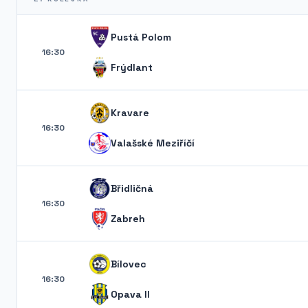
Pustá Polom
16:30
Frýdlant
Kravare
16:30
Valašské Meziříčí
Břidličná
16:30
Zabreh
Bílovec
16:30
Opava II