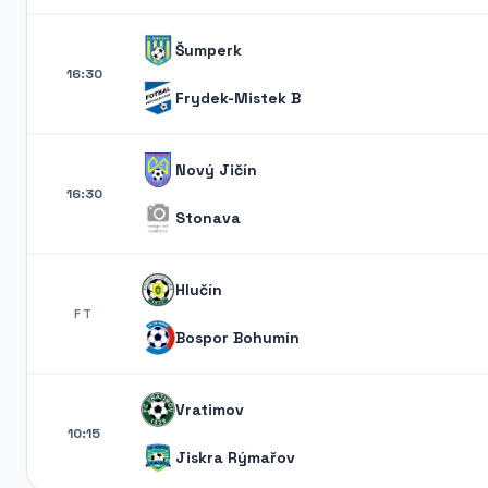
Šumperk
16:30
Frydek-Mistek B
Nový Jičín
16:30
Stonava
Hlučín
FT
Bospor Bohumín
Vratimov
10:15
Jiskra Rýmařov