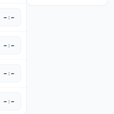
–
:
–
–
:
–
–
:
–
–
:
–