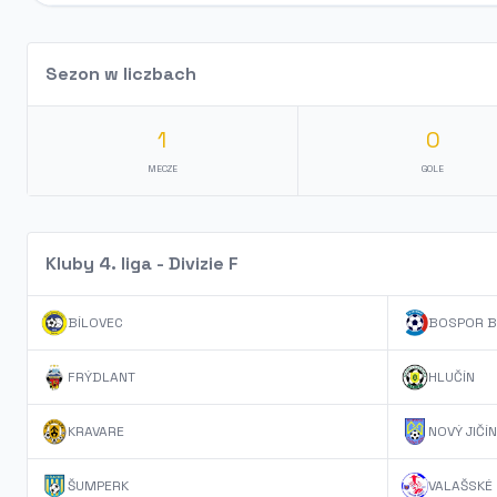
Sezon w liczbach
1
0
MECZE
GOLE
Kluby 4. liga - Divizie F
BÍLOVEC
BOSPOR B
FRÝDLANT
HLUČÍN
KRAVARE
NOVÝ JIČÍN
ŠUMPERK
VALAŠSKÉ 