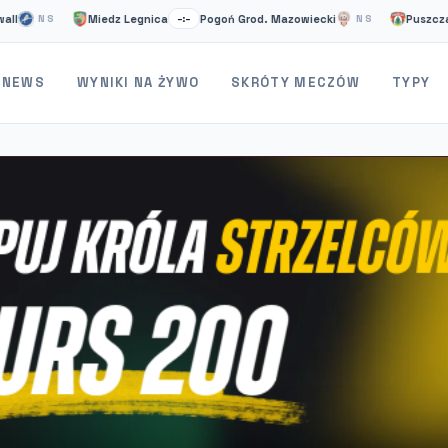
Miedz Legnica
Pogoń Grod. Mazowiecki
Puszcza Niepo
NS
–:–
NS
NEWS
WYNIKI NA ŻYWO
SKRÓTY MECZÓW
TYPY