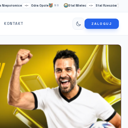
łomice
Odra Opole
Stal Mielec
Stal Rzeszów
C
–:–
NS
–:–
NS
KONTAKT
ZALOGUJ