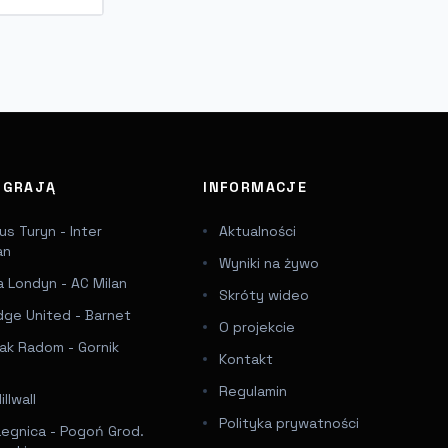
J GRAJĄ
INFORMACJE
s Turyn - Inter
Aktualności
an
Wyniki na żywo
 Londyn - AC Milan
Skróty wideo
dge United - Barnet
O projekcie
ak Radom - Gornik
Kontakt
Regulamin
llwall
Polityka prywatności
Legnica - Pogoń Grod.