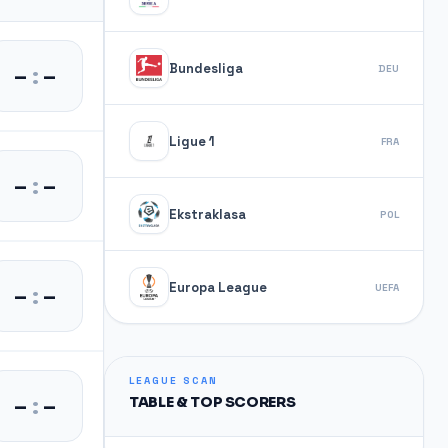
Bundesliga
–
:
–
DEU
Ligue 1
FRA
–
:
–
Ekstraklasa
POL
Europa League
–
:
–
UEFA
LEAGUE SCAN
–
:
–
TABLE & TOP SCORERS