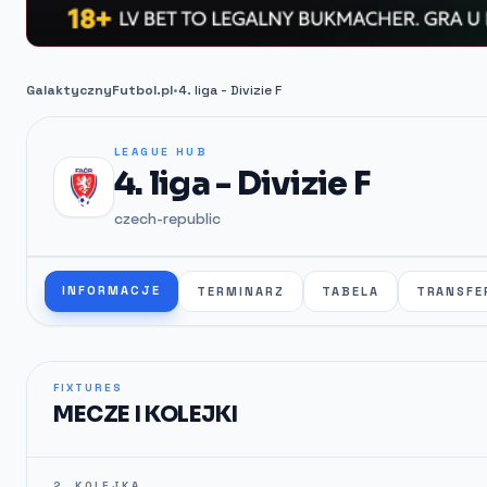
GalaktycznyFutbol.pl
•
4. liga - Divizie F
LEAGUE HUB
4. liga - Divizie F
czech-republic
INFORMACJE
TERMINARZ
TABELA
TRANSFE
FIXTURES
MECZE I KOLEJKI
2. KOLEJKA