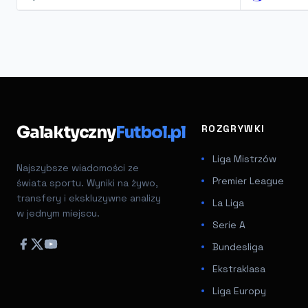
Galaktyczny
Futbol.pl
ROZGRYWKI
Liga Mistrzów
Najszybsze wiadomości ze
Premier League
świata sportu. Wyniki na żywo,
transfery i ekskluzywne analizy
La Liga
w jednym miejscu.
Serie A
Bundesliga
Ekstraklasa
Liga Europy