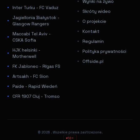
Wyniki na żywo
Inter Turku - FC Vaduz
Skróty wideo
Jagiellonia Białystok -
O projekcie
Glasgow Rangers
Kontakt
Maccabi Tel Aviv -
CSKA Sofia
Regulamin
HJK helsinki -
Polityka prywatności
Motherwell
Offside.pl
FK Jablonec - Rīgas FS
Artsakh - FC Sion
Paide - Rapid Wiedeń
CFR 1907 Cluj - Tromso
© 2026
. Wszelkie prawa zastrzeżone.
18+