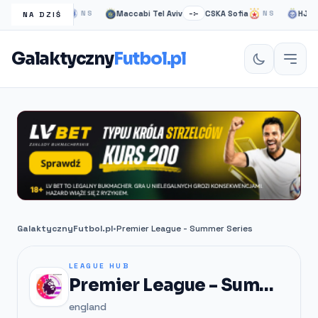
asgow Rangers
Maccabi Tel Aviv
CSKA Sofia
HJK hel
NS
–:–
NS
NA DZIŚ
Galaktyczny
Futbol.pl
GalaktycznyFutbol.pl
•
Premier League - Summer Series
LEAGUE HUB
Premier League - Summer Series
england