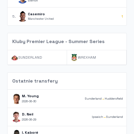
Everton
Casemiro
5.
1
Manchester United
Kluby Premier League - Summer Series
SUNDERLAND
WREXHAM
Ostatnie transfery
M. Young
Sunderland
→
Huddersfield
2026-06-30
D. Neil
Ipswich
→
Sunderland
2026-06-29
I. Kaboré