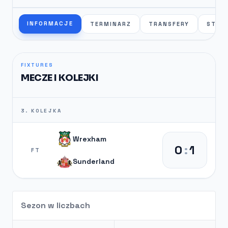
INFORMACJE
TERMINARZ
TRANSFERY
STAT
FIXTURES
MECZE I KOLEJKI
3. KOLEJKA
Wrexham
0
:
1
FT
Sunderland
Sezon w liczbach