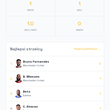
1
1
MECZE
GOLE
1.0
0
GOLE / MECZ
REMISY
Najlepsi strzelcy
PEŁNA KLASYFIKACJA →
Bruno Fernandes
1.
2
Manchester United
B. Mbeumo
2.
1
Manchester United
Beto
3.
1
Everton
C. Alcaraz
4.
1