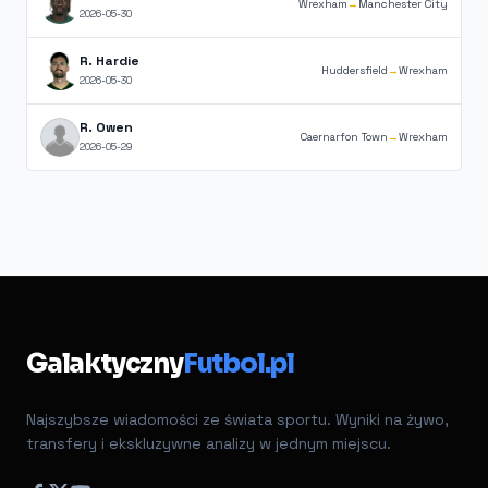
Wrexham
→
Manchester City
2026-05-30
R. Hardie
Huddersfield
→
Wrexham
2026-05-30
R. Owen
Caernarfon Town
→
Wrexham
2026-05-29
Galaktyczny
Futbol.pl
Najszybsze wiadomości ze świata sportu. Wyniki na żywo,
transfery i ekskluzywne analizy w jednym miejscu.