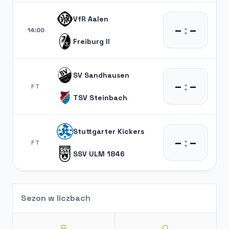
VfR Aalen
–
:
–
14:00
Freiburg II
SV Sandhausen
–
:
–
FT
TSV Steinbach
Stuttgarter Kickers
–
:
–
FT
SSV ULM 1846
Sezon w liczbach
8
0