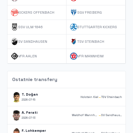
KICKERS OFFENBACH
SGV FREIBERG
SSV ULM 1846
STUTTGARTER KICKERS
SV SANDHAUSEN
TSV STEINBACH
VFR AALEN
VFR MANNHEIM
Ostatnie transfery
T. Doğan
Holstein Kiel
→
TSV Steinbach
2026-07-15
A. Ferati
Waldhof Mannheim
→
SV Sandhausen
2026-07-13
F. Lohkemper