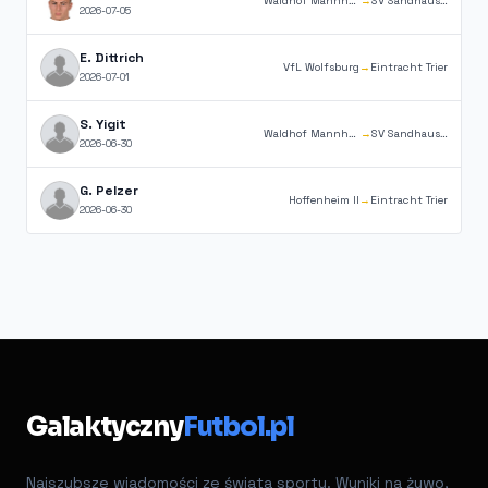
Waldhof Mannheim
→
SV Sandhausen
2026-07-05
E. Dittrich
VfL Wolfsburg
→
Eintracht Trier
2026-07-01
S. Yigit
Waldhof Mannheim
→
SV Sandhausen
2026-06-30
G. Pelzer
Hoffenheim II
→
Eintracht Trier
2026-06-30
Galaktyczny
Futbol.pl
Najszybsze wiadomości ze świata sportu. Wyniki na żywo,