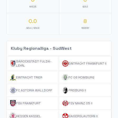
MECZE
GOLE
0.0
8
GOLE / MECZ
REMISY
Kluby Regionalliga - SudWest
BAROCKSTADT FULDA-
EINTRACHT FRANKFURT II
LEHN.
EINTRACHT TRIER
FC 08 HOMBURG
FC ASTORIA WALLDORF
FREIBURG II
FSV FRANKFURT
FSV MAINZ 05 II
HESSEN KASSEL
KAISERSLAUTERN II