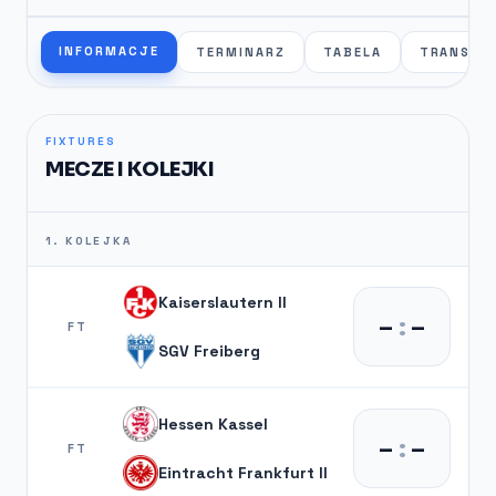
INFORMACJE
TERMINARZ
TABELA
TRANSFE
FIXTURES
MECZE I KOLEJKI
1. KOLEJKA
Kaiserslautern II
–
:
–
FT
SGV Freiberg
Hessen Kassel
–
:
–
FT
Eintracht Frankfurt II