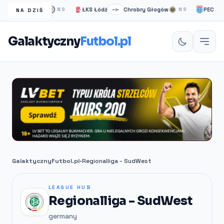
elsea Londyn
ŁKS Łódź
Chrobry Głogów
PEC Zwoll
NS
–:–
NS
NA DZIŚ
Galaktyczny
Futbol.pl
GalaktycznyFutbol.pl
•
Regionalliga - SudWest
LEAGUE HUB
Regionalliga - SudWest
germany