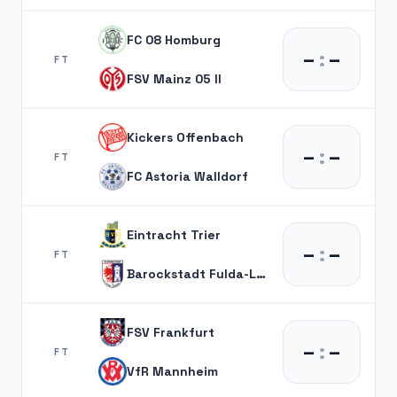
FC 08 Homburg
–
:
–
FT
FSV Mainz 05 II
Kickers Offenbach
–
:
–
FT
FC Astoria Walldorf
Eintracht Trier
–
:
–
FT
Barockstadt Fulda-Lehn.
FSV Frankfurt
–
:
–
FT
VfR Mannheim