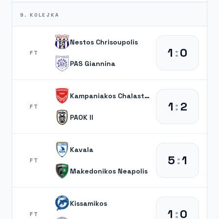
9. KOLEJKA
Nestos Chrisoupolis
1
:
0
FT
PAS Giannina
Kampaniakos Chalastra
1
:
2
FT
PAOK II
Kavala
5
:
1
FT
Makedonikos Neapolis
Kissamikos
1
:
0
FT