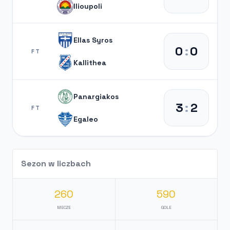
Ilioupoli
Ellas Syros
0
:
0
FT
Kallithea
Panargiakos
3
:
2
FT
Egaleo
Sezon w liczbach
260
590
MECZE
GOLE