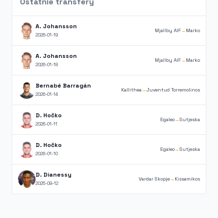
Ostatnie transfery
A. Johansson
Mjallby AIF
→
Marko
2026-01-19
A. Johansson
Mjallby AIF
→
Marko
2026-01-18
Bernabé Barragán
Kallithea
→
Juventud Torremolinos
2026-01-14
D. Hočko
Egaleo
→
Sutjeska
2026-01-11
D. Hočko
Egaleo
→
Sutjeska
2026-01-10
D. Dianessy
Vardar Skopje
→
Kissamikos
2025-09-12