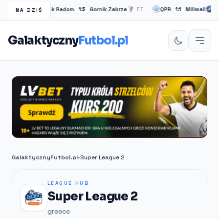
Radomiak Radom
Gornik Zabrze
QPR
Millwall
FT
1:3
FT
1:1
PE
NA DZIŚ
Galaktyczny
Futbol.pl
GalaktycznyFutbol.pl
•
Super League 2
LEAGUE HUB
Super League 2
greece