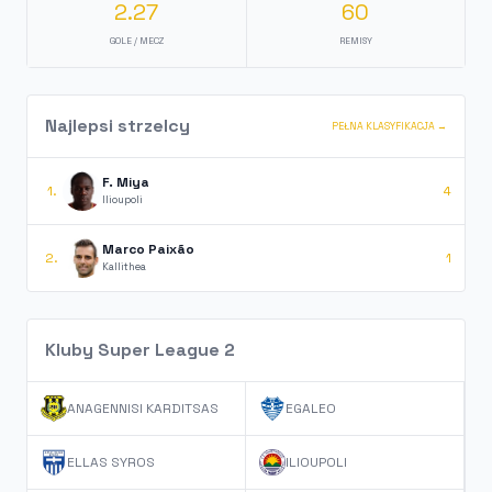
2.27
60
GOLE / MECZ
REMISY
Najlepsi strzelcy
PEŁNA KLASYFIKACJA →
F. Miya
1.
4
Ilioupoli
Marco Paixão
2.
1
Kallithea
Kluby Super League 2
ANAGENNISI KARDITSAS
EGALEO
ELLAS SYROS
ILIOUPOLI