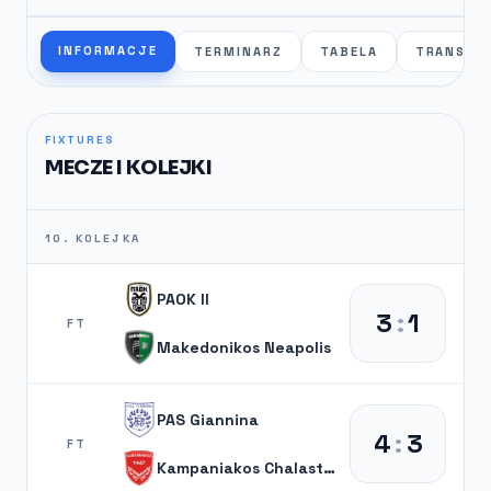
INFORMACJE
TERMINARZ
TABELA
TRANSFE
FIXTURES
MECZE I KOLEJKI
10. KOLEJKA
PAOK II
3
:
1
FT
Makedonikos Neapolis
PAS Giannina
4
:
3
FT
Kampaniakos Chalastra