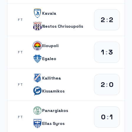
Kavala
2
:
2
FT
Nestos Chrisoupolis
Ilioupoli
1
:
3
FT
Egaleo
Kallithea
2
:
0
FT
Kissamikos
Panargiakos
0
:
1
FT
Ellas Syros