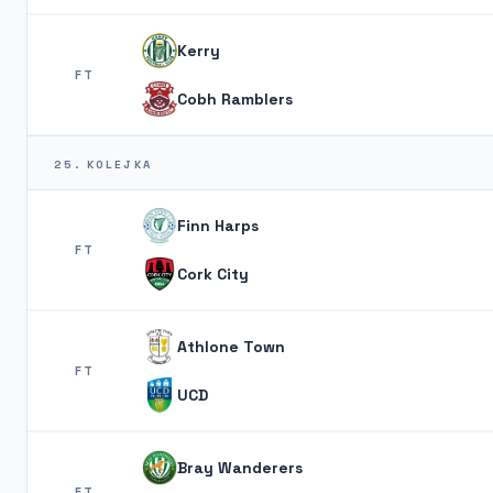
Kerry
FT
Cobh Ramblers
25. KOLEJKA
Finn Harps
FT
Cork City
Athlone Town
FT
UCD
Bray Wanderers
FT