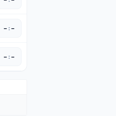
–
:
–
–
:
–