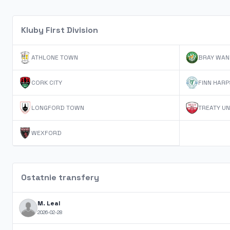
Kluby First Division
ATHLONE TOWN
BRAY WAN
CORK CITY
FINN HARP
LONGFORD TOWN
TREATY UN
WEXFORD
Ostatnie transfery
M. Leal
2026-02-28