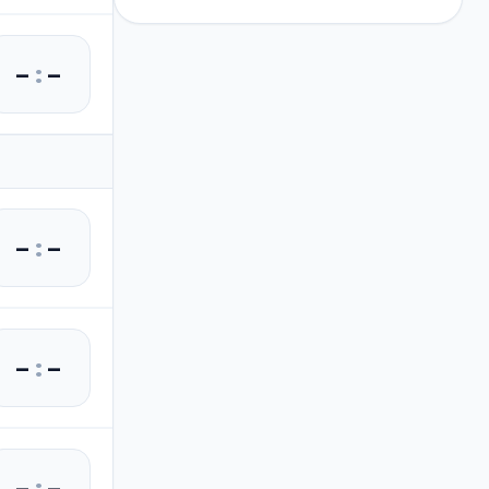
–
:
–
–
:
–
–
:
–
–
:
–