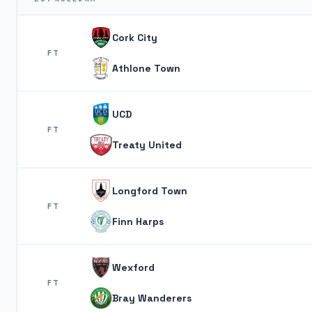
Cork City
FT
Athlone Town
UCD
FT
Treaty United
Longford Town
FT
Finn Harps
Wexford
FT
Bray Wanderers