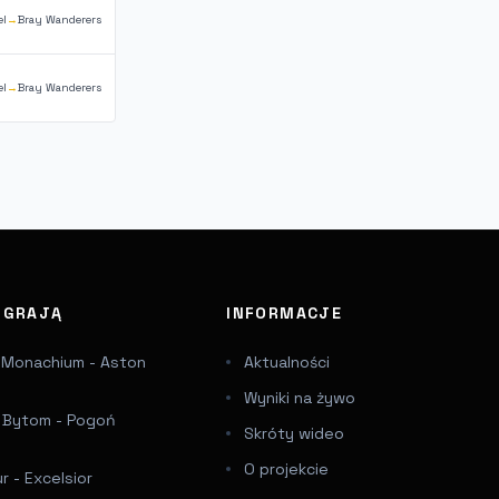
el
→
Bray Wanderers
el
→
Bray Wanderers
J GRAJĄ
INFORMACJE
 Monachium - Aston
Aktualności
Wyniki na żywo
a Bytom - Pogoń
Skróty wideo
e
O projekcie
 - Excelsior