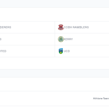
DERERS
COBH RAMBLERS
S
KERRY
ITED
UCD
Athlone Town