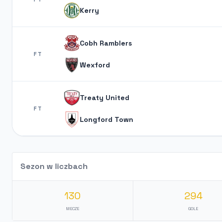
Kerry
Cobh Ramblers
FT
Wexford
Treaty United
FT
Longford Town
Sezon w liczbach
130
294
MECZE
GOLE