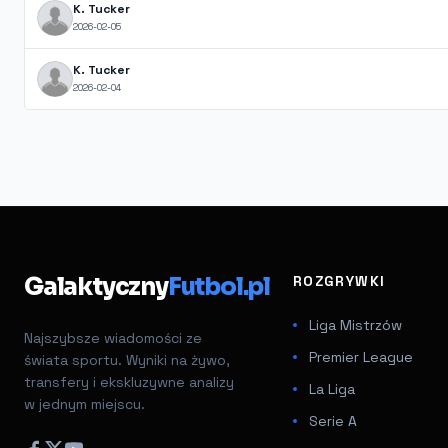
K. Tucker
2026-02-05
K. Tucker
2026-02-04
Galaktyczny
Futbol.pl
ROZGRYWKI
Liga Mistrzów
Najszybsze wiadomości ze
Premier League
świata sportu. Wyniki na żywo,
transfery i ekskluzywne analizy
La Liga
w jednym miejscu.
Serie A