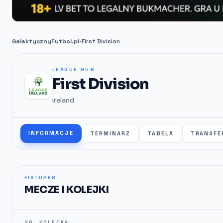
GalaktycznyFutbol.pl
•
First Division
LEAGUE HUB
First Division
ireland
INFORMACJE
TERMINARZ
TABELA
TRANSFE
FIXTURES
MECZE I KOLEJKI
26. KOLEJKA