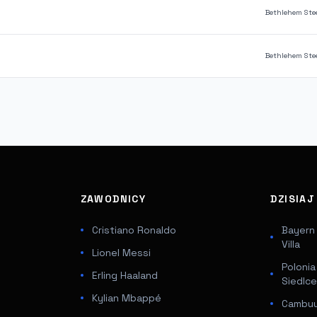
Bethlehem Ste
Bethlehem Ste
ZAWODNICY
DZISIA
Cristiano Ronaldo
Bayern
Villa
Lionel Messi
Poloni
Erling Haaland
Siedlc
Kylian Mbappé
Cambuur