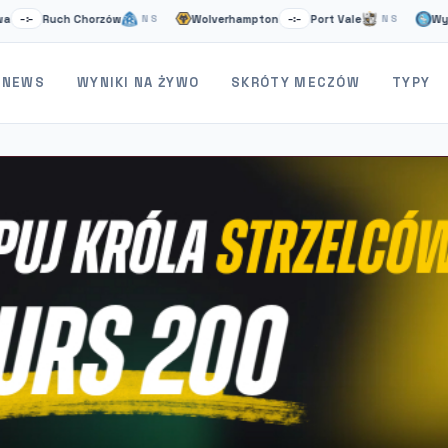
Ruch Chorzów
Wolverhampton
Port Vale
Wycombe
NS
–:–
NS
NEWS
WYNIKI NA ŻYWO
SKRÓTY MECZÓW
TYPY