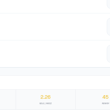
2.26
45
GOLE / MECZ
REMISY