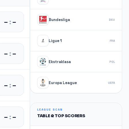
Bundesliga
–
:
–
DEU
Ligue 1
FRA
–
:
–
Ekstraklasa
POL
Europa League
–
:
–
UEFA
LEAGUE SCAN
–
:
–
TABLE & TOP SCORERS