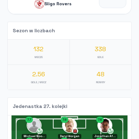
Sligo Rovers
Sezon w liczbach
132
338
MECZE
GOLE
2.56
48
GOLE / MECZ
REMISY
Jedenastka 27. kolejki
7.7
7.6
7.6
Michael Noonan
Daryl Horgan
Jonathan Afolabi