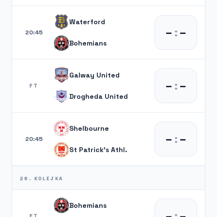
Waterford
–
:
–
20:45
Bohemians
Galway United
–
:
–
FT
Drogheda United
Shelbourne
–
:
–
20:45
St Patrick's Athl.
26. KOLEJKA
Bohemians
–
:
–
FT