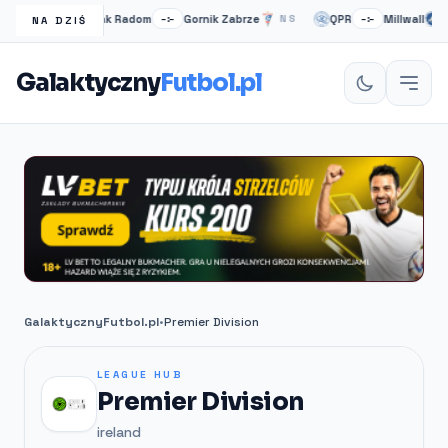
Radomiak Radom
Gornik Zabrze
QPR
Millwall
H
–:–
NS
–:–
NS
NA DZIŚ
Galaktyczny
Futbol.pl
GalaktycznyFutbol.pl
•
Premier Division
LEAGUE HUB
Premier Division
ireland