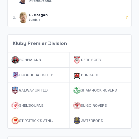
St Patrick's Athl.
D. Horgan
5.
7
Dundalk
Kluby Premier Division
BOHEMIANS
DERRY CITY
DROGHEDA UNITED
DUNDALK
GALWAY UNITED
SHAMROCK ROVERS
SHELBOURNE
SLIGO ROVERS
ST PATRICK'S ATHL.
WATERFORD