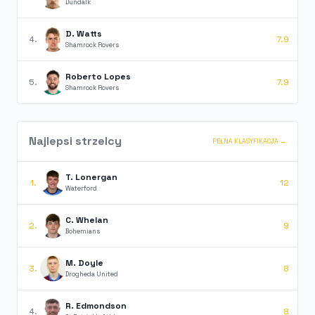
Dundalk
D. Watts
4.
7.9
Shamrock Rovers
Roberto Lopes
5.
7.9
Shamrock Rovers
Najlepsi strzelcy
PEŁNA KLASYFIKACJA →
T. Lonergan
1.
12
Waterford
C. Whelan
2.
9
Bohemians
M. Doyle
3.
8
Drogheda United
R. Edmondson
4.
8