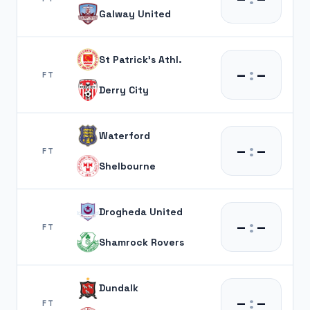
Galway United
St Patrick's Athl.
–
:
–
FT
Derry City
Waterford
–
:
–
FT
Shelbourne
Drogheda United
–
:
–
FT
Shamrock Rovers
Dundalk
–
:
–
FT