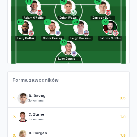
8.2
7.9
7.6
Adam O'Reilly
Dylan Watts
Darragh Burns
8.7
7.9
7.9
7.3
Barry Cotter
Conor Keeley
Leigh Kavanagh
Patrick McClean
7.5
Luke Dennison
Forma zawodników
D. Devoy
1.
8.5
Bohemians
C. Byrne
2.
7.9
Bohemians
D. Horgan
3.
7.9