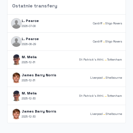
Ostatnie transfery
L. Pearce
Cardiff
→
Sligo Rovers
2026-07-08
L. Pearce
Cardiff
→
Sligo Rovers
2026-06-29
M. Melia
St Patrick's Athl.
→
Tottenham
2025-12-31
James Barry Norris
Liverpool
→
Shelbourne
2025-12-31
M. Melia
St Patrick's Athl.
→
Tottenham
2025-12-30
James Barry Norris
Liverpool
→
Shelbourne
2025-12-30