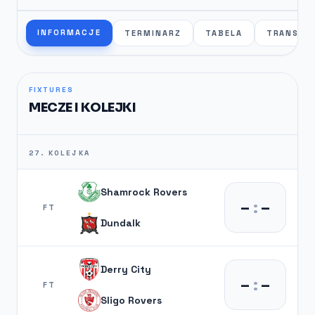
INFORMACJE
TERMINARZ
TABELA
TRANSFE
FIXTURES
MECZE I KOLEJKI
27. KOLEJKA
Shamrock Rovers
–
:
–
FT
Dundalk
Derry City
–
:
–
FT
Sligo Rovers