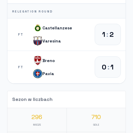
RELEGATION ROUND
Castellanzese
1
:
2
FT
Varesina
Breno
0
:
1
FT
Pavia
Sezon w liczbach
296
710
MECZE
GOLE