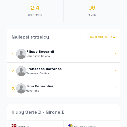
2.4
96
GOLE / MECZ
REMISY
Najlepsi strzelcy
PEŁNA KLASYFIKACJA →
Filippo Boccardi
1.
1
Terranuova Traiana
Fransesco Barranca
2.
1
Desenzano Calvina
Gino Bernardini
3.
1
Gavorrano
Kluby Serie D - Girone B