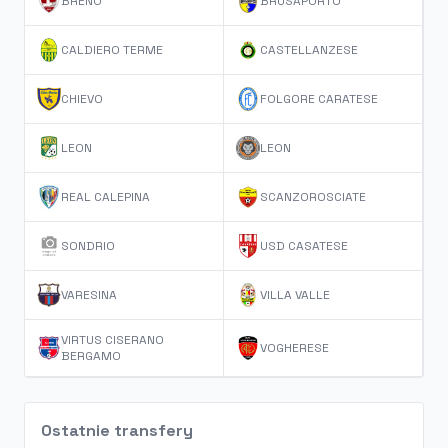
BRENO
BRUSAPORTO
CALDIERO TERME
CASTELLANZESE
CHIEVO
FOLGORE CARATESE
LEON
LEON
REAL CALEPINA
SCANZOROSCIATE
SONDRIO
USD CASATESE
VARESINA
VILLA VALLE
VIRTUS CISERANO
VOGHERESE
BERGAMO
Ostatnie transfery