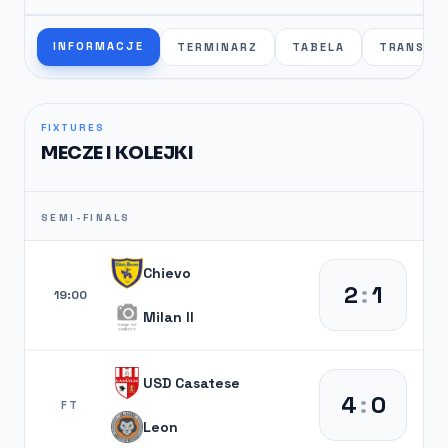
INFORMACJE
TERMINARZ
TABELA
TRANSFE
FIXTURES
MECZE I KOLEJKI
SEMI-FINALS
Chievo
2
:
1
19:00
Milan II
USD Casatese
4
:
0
FT
Leon