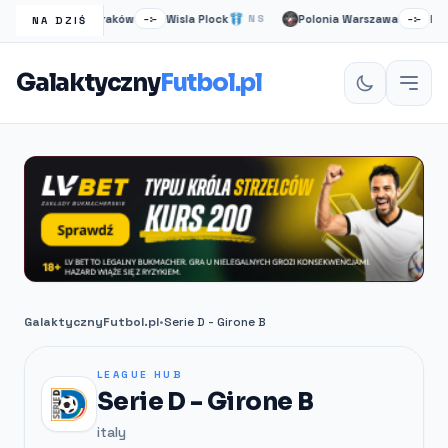
Wisła Kraków
Wisla Plock
Polonia Warszawa
Ruch 
NS
–:–
NS
–:–
NA DZIŚ
Galaktyczny
Futbol.pl
GalaktycznyFutbol.pl
•
Serie D - Girone B
LEAGUE HUB
Serie D - Girone B
italy