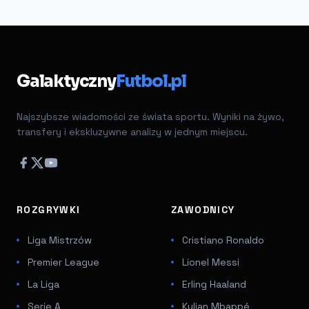
Galaktyczny
Futbol.pl
Najszybsze wiadomości ze świata sportu. Wyniki na żywo,
transfery i ekskluzywne analizy w jednym miejscu.
ROZGRYWKI
ZAWODNICY
Liga Mistrzów
Cristiano Ronaldo
Premier League
Lionel Messi
La Liga
Erling Haaland
Serie A
Kylian Mbappé