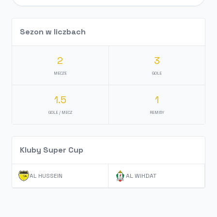
Sezon w liczbach
2
3
MECZE
GOLE
1.5
1
GOLE / MECZ
REMISY
Kluby Super Cup
AL HUSSEIN
AL WIHDAT