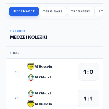
INFORMACJE
TERMINARZ
TRANSFERY
STAT
FIXTURES
MECZE I KOLEJKI
FINAL
Al Hussein
1
:
0
FT
Al Wihdat
Al Wihdat
1
:
1
FT
Al Hussein