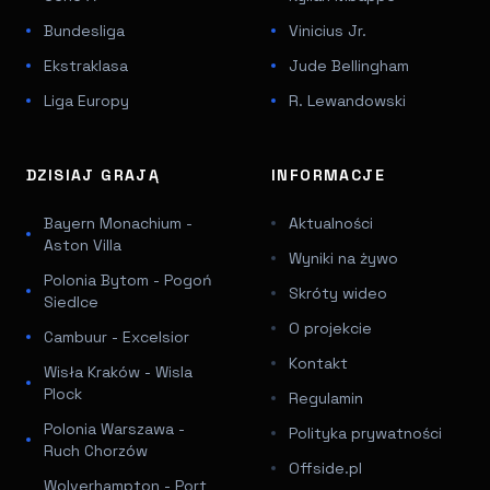
Bundesliga
Vinicius Jr.
Ekstraklasa
Jude Bellingham
Liga Europy
R. Lewandowski
DZISIAJ GRAJĄ
INFORMACJE
Bayern Monachium -
Aktualności
Aston Villa
Wyniki na żywo
Polonia Bytom - Pogoń
Skróty wideo
Siedlce
O projekcie
Cambuur - Excelsior
Kontakt
Wisła Kraków - Wisla
Plock
Regulamin
Polonia Warszawa -
Polityka prywatności
Ruch Chorzów
Offside.pl
Wolverhampton - Port