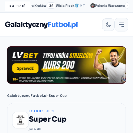
r
Wisła Kraków
Wisla Plock
Polonia Warszawa
2H
2:1
HT
0:0
NA DZIŚ
Galaktyczny
Futbol.pl
GalaktycznyFutbol.pl
•
Super Cup
LEAGUE HUB
Super Cup
jordan