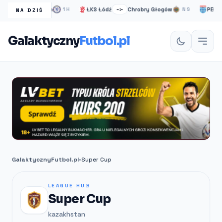
Chelsea Londyn
ŁKS Łódź
Chrobry Głogów
PEC Zwo
1H
–:–
NS
NA DZIŚ
Galaktyczny
Futbol.pl
GalaktycznyFutbol.pl
•
Super Cup
LEAGUE HUB
Super Cup
kazakhstan