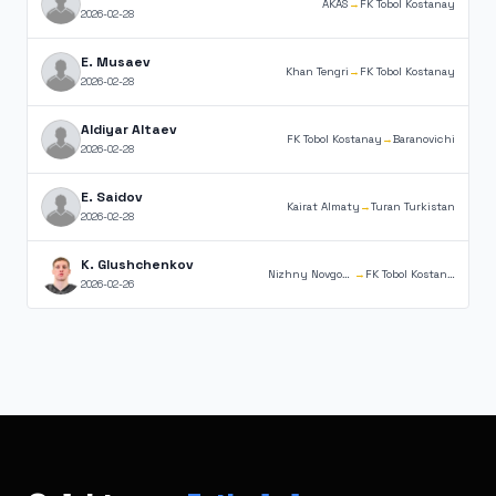
AKAS
→
FK Tobol Kostanay
2026-02-28
E. Musaev
Khan Tengri
→
FK Tobol Kostanay
2026-02-28
Aldiyar Altaev
FK Tobol Kostanay
→
Baranovichi
2026-02-28
E. Saidov
Kairat Almaty
→
Turan Turkistan
2026-02-28
K. Glushchenkov
Nizhny Novgorod
→
FK Tobol Kostanay
2026-02-26