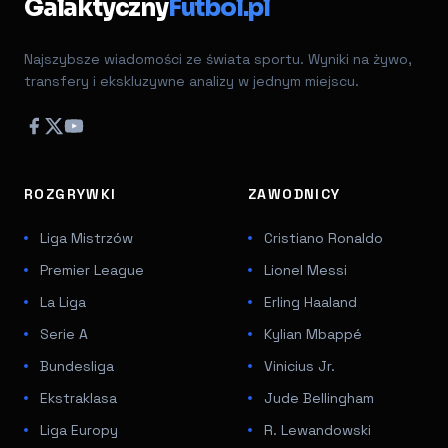
Galaktyczny
Futbol.pl
Najszybsze wiadomości ze świata sportu. Wyniki na żywo,
transfery i ekskluzywne analizy w jednym miejscu.
ROZGRYWKI
ZAWODNICY
Liga Mistrzów
Cristiano Ronaldo
Premier League
Lionel Messi
La Liga
Erling Haaland
Serie A
Kylian Mbappé
Bundesliga
Vinicius Jr.
Ekstraklasa
Jude Bellingham
Liga Europy
R. Lewandowski