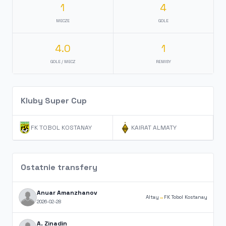
1
4
MECZE
GOLE
4.0
1
GOLE / MECZ
REMISY
Kluby Super Cup
FK TOBOL KOSTANAY
KAIRAT ALMATY
Ostatnie transfery
Anuar Amanzhanov
Altay
→
FK Tobol Kostanay
2026-02-28
A. Zinadin