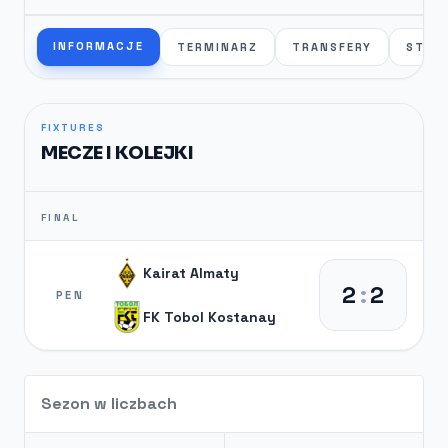
INFORMACJE
TERMINARZ
TRANSFERY
STAT
FIXTURES
MECZE I KOLEJKI
FINAL
Kairat Almaty
2
:
2
PEN
FK Tobol Kostanay
Sezon w liczbach