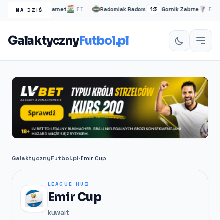
ge United
Barnet
Radomiak Radom
Gornik Zabrze
2:1
FT
1:3
FT
NA DZIŚ
Galaktyczny
Futbol.pl
GalaktycznyFutbol.pl
•
Emir Cup
LEAGUE HUB
Emir Cup
kuwait