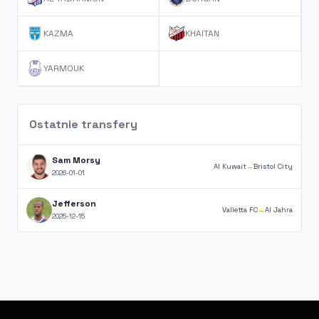
KAZMA
KHAITAN
YARMOUK
Ostatnie transfery
Sam Morsy
Al Kuwait
→
Bristol City
2026-01-01
Jefferson
Valletta FC
→
Al Jahra
2025-12-15