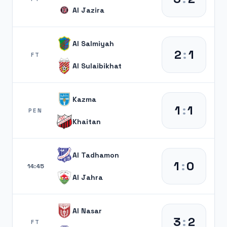
Al Jazira
Al Salmiyah
2
:
1
FT
Al Sulaibikhat
Kazma
1
:
1
PEN
Khaitan
Al Tadhamon
1
:
0
14:45
Al Jahra
Al Nasar
3
:
2
FT