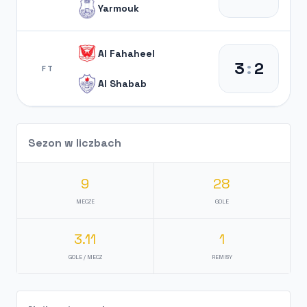
Yarmouk
Al Fahaheel
3
:
2
FT
Al Shabab
Sezon w liczbach
9
28
MECZE
GOLE
3.11
1
GOLE / MECZ
REMISY