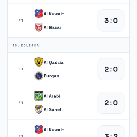
Al Kuwait
3
:
0
FT
Al Nasar
16. KOLEJKA
Al Qadsia
2
:
0
FT
Burgan
Al Arabi
2
:
0
FT
Al Sahel
Al Kuwait
3
:
2
FT