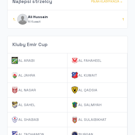
Najlepsi strzelcy
PEŁNA KLASYFIKACJA →
Ali Hussain
1.
1
Al Kuwait
Kluby Emir Cup
AL ARABI
AL FAHAHEEL
AL JAHRA
AL KUWAIT
AL NASAR
AL QADSIA
AL SAHEL
AL SALMIYAH
AL SHABAB
AL SULAIBIKHAT
AL TADHAMON
BURGAN