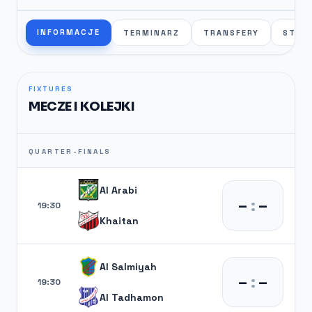
INFORMACJE
TERMINARZ
TRANSFERY
STAT
FIXTURES
MECZE I KOLEJKI
QUARTER-FINALS
Al Arabi
–
:
–
19:30
Khaitan
Al Salmiyah
–
:
–
19:30
Al Tadhamon