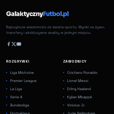
Galaktyczny
Futbol.pl
Najszybsze wiadomości ze świata sportu. Wyniki na żywo,
transfery i ekskluzywne analizy w jednym miejscu.
ROZGRYWKI
ZAWODNICY
Liga Mistrzów
Cristiano Ronaldo
Premier League
Lionel Messi
La Liga
Erling Haaland
Serie A
Kylian Mbappé
Bundesliga
Vinicius Jr.
Ekstraklasa
Jude Bellingham