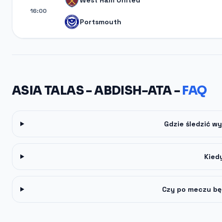
West Ham United
16:00
Portsmouth
ASIA TALAS - ABDISH-ATA -
FAQ
Gdzie śledzić wy
Kied
Czy po meczu bę