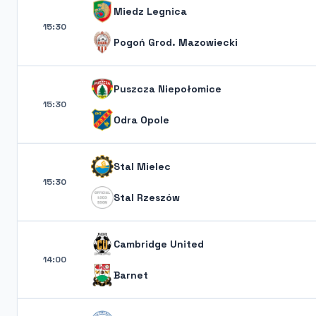
Miedz Legnica
15:30
Pogoń Grod. Mazowiecki
Puszcza Niepołomice
15:30
Odra Opole
Stal Mielec
15:30
Stal Rzeszów
Cambridge United
14:00
Barnet