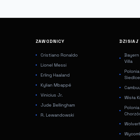
ZAWODNICY
DZISIA
Cristiano Ronaldo
Bayern
Villa
Lionel Messi
Poloni
Erling Haaland
Siedlc
Kylian Mbappé
Cambuur
Vinicius Jr.
Wisła K
Jude Bellingham
Poloni
Chorz
R. Lewandowski
Wolver
Wycomb