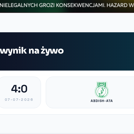
 wynik na żywo
4:0
07-07-2026
ABDISH-ATA