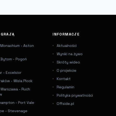
J GRAJĄ
INFORMACJE
 Monachium - Aston
Aktualności
Wyniki na żywo
a Bytom - Pogoń
Skróty wideo
e
O projekcie
 - Excelsior
Kontakt
raków - Wisla Plock
Regulamin
a Warszawa - Ruch
ów
Polityka prywatności
hampton - Port Vale
Offside.pl
e - Stevenage