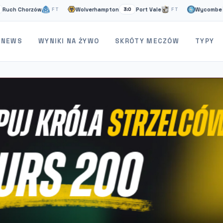
horzów
Wolverhampton
Port Vale
Wycombe
St
FT
3:0
FT
1:2
NEWS
WYNIKI NA ŻYWO
SKRÓTY MECZÓW
TYPY