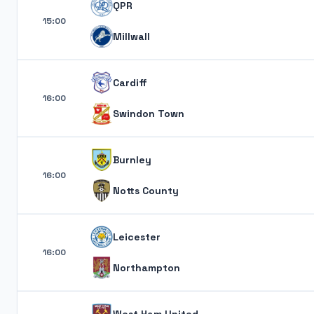
QPR
15:00
Millwall
Cardiff
16:00
Swindon Town
Burnley
16:00
Notts County
Leicester
16:00
Northampton