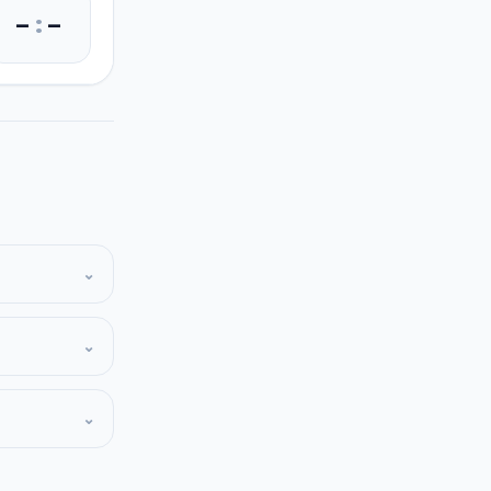
–
:
–
⌄
⌄
⌄