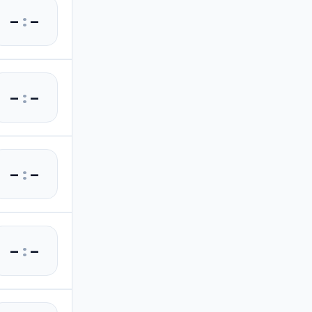
–
:
–
–
:
–
–
:
–
–
:
–