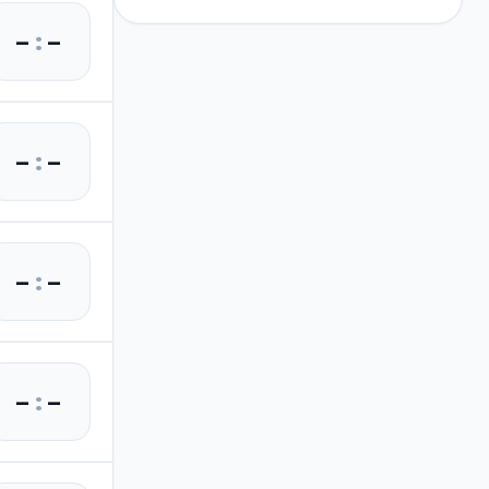
–
:
–
–
:
–
–
:
–
–
:
–