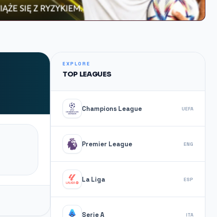
EXPLORE
TOP LEAGUES
Champions League
UEFA
Premier League
ENG
La Liga
ESP
Serie A
ITA