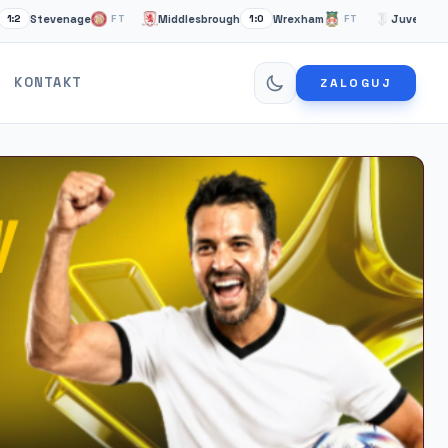
evenage
Middlesbrough
Wrexham
Juventus Turyn
FT
1:0
FT
KONTAKT
ZALOGUJ