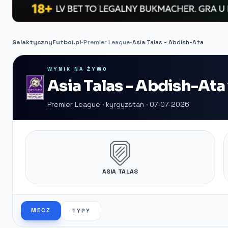
GalaktycznyFutbol.pl
•
Premier League
•
Asia Talas - Abdish-Ata
WYNIK NA ŻYWO
Asia Talas - Abdish-Ata
Premier League · kyrgyzstan · 07-07-2026
ASIA TALAS
MECZ
TYPY