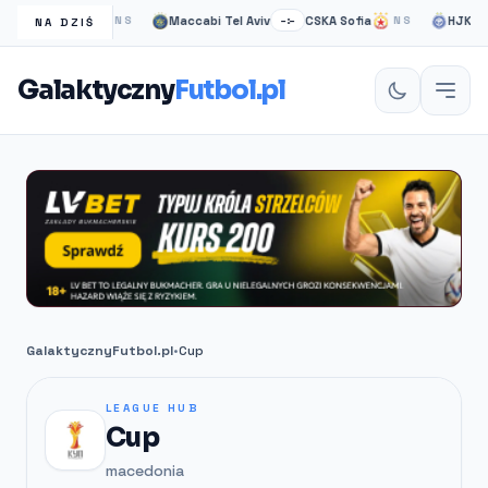
sgow Rangers
Maccabi Tel Aviv
CSKA Sofia
HJK hels
NS
–:–
NS
NA DZIŚ
Galaktyczny
Futbol.pl
GalaktycznyFutbol.pl
•
Cup
LEAGUE HUB
Cup
macedonia