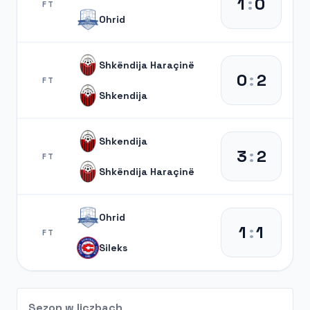
1
:
0
FT
Ohrid
Shkëndija Haraçinë
0
:
2
FT
Shkendija
Shkendija
3
:
2
FT
Shkëndija Haraçinë
Ohrid
1
:
1
FT
Sileks
Sezon w liczbach