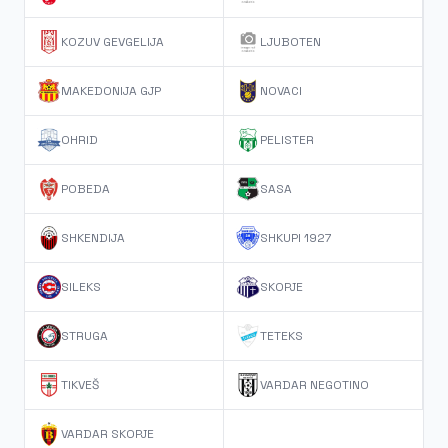
KOZUV GEVGELIJA
LJUBOTEN
MAKEDONIJA GJP
NOVACI
OHRID
PELISTER
POBEDA
SASA
SHKENDIJA
SHKUPI 1927
SILEKS
SKOPJE
STRUGA
TETEKS
TIKVEŠ
VARDAR NEGOTINO
VARDAR SKOPJE