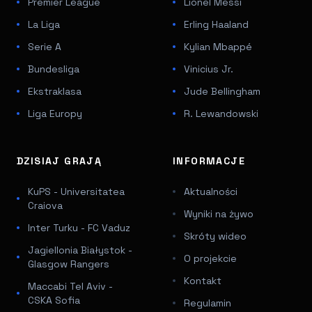
Premier League
Lionel Messi
La Liga
Erling Haaland
Serie A
Kylian Mbappé
Bundesliga
Vinicius Jr.
Ekstraklasa
Jude Bellingham
Liga Europy
R. Lewandowski
DZISIAJ GRAJĄ
INFORMACJE
KuPS - Universitatea
Aktualności
Craiova
Wyniki na żywo
Inter Turku - FC Vaduz
Skróty wideo
Jagiellonia Białystok -
O projekcie
Glasgow Rangers
Kontakt
Maccabi Tel Aviv -
CSKA Sofia
Regulamin