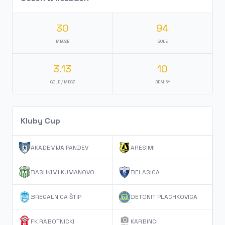
30
94
MECZE
GOLE
3.13
10
GOLE / MECZ
REMISY
Kluby Cup
AKADEMIJA PANDEV
ARESIMI
BASHKIMI KUMANOVO
BELASICA
BREGALNICA ŠTIP
DETONIT PLACHKOVICA
FK RABOTNICKI
KARBINCI