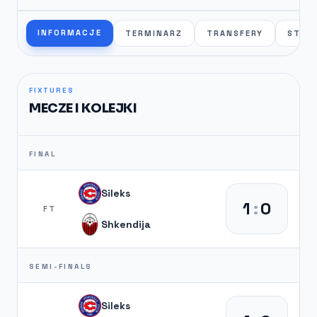
INFORMACJE
TERMINARZ
TRANSFERY
STAT
FIXTURES
MECZE I KOLEJKI
FINAL
Sileks
1
:
0
FT
Shkendija
SEMI-FINALS
Sileks