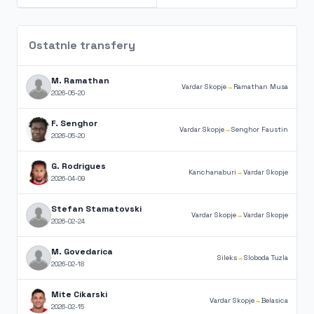
Ostatnie transfery
M. Ramathan
Vardar Skopje
→
Ramathan Musa
2026-05-20
F. Senghor
Vardar Skopje
→
Senghor Faustin
2026-05-20
G. Rodrigues
Kanchanaburi
→
Vardar Skopje
2026-04-09
Stefan Stamatovski
Vardar Skopje
→
Vardar Skopje
2026-02-24
M. Govedarica
Sileks
→
Sloboda Tuzla
2026-02-18
Mite Cikarski
Vardar Skopje
→
Belasica
2026-02-15