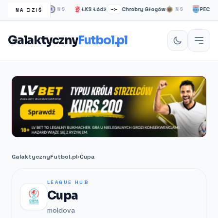
helsea Londyn
ŁKS Łódź
Chrobry Głogów
PEC Zwoll
NS
–:–
NS
NA DZIŚ
Galaktyczny
Futbol.pl
GalaktycznyFutbol.pl
•
Cupa
LEAGUE HUB
Cupa
moldova