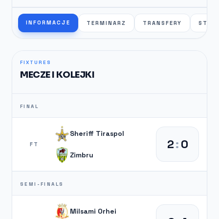
INFORMACJE
TERMINARZ
TRANSFERY
STAT
FIXTURES
MECZE I KOLEJKI
FINAL
Sheriff Tiraspol
2
:
0
FT
Zimbru
SEMI-FINALS
Milsami Orhei