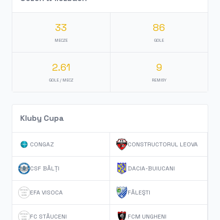
33
86
MECZE
GOLE
2.61
9
GOLE / MECZ
REMISY
Kluby Cupa
CONGAZ
CONSTRUCTORUL LEOVA
CSF BĂLȚI
DACIA-BUIUCANI
EFA VISOCA
FĂLEŞTI
FC STĂUCENI
FCM UNGHENI