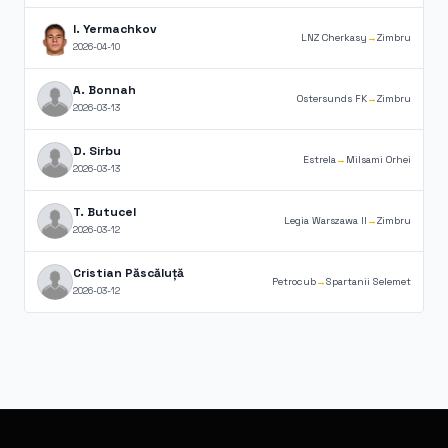
I. Yermachkov
LNZ Cherkasy
→
Zimbru
2026-04-10
A. Bonnah
Ostersunds FK
→
Zimbru
2026-03-13
D. Sirbu
Estrela
→
Milsami Orhei
2026-03-13
T. Butucel
Legia Warszawa II
→
Zimbru
2026-03-12
Cristian Păscăluță
Petrocub
→
Spartanii Selemet
2026-03-12