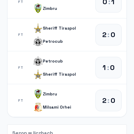
0
:
1
FT
Zimbru
Sheriff Tiraspol
2
:
0
FT
Petrocub
Petrocub
1
:
0
FT
Sheriff Tiraspol
Zimbru
2
:
0
FT
Milsami Orhei
Sezon w liczbach