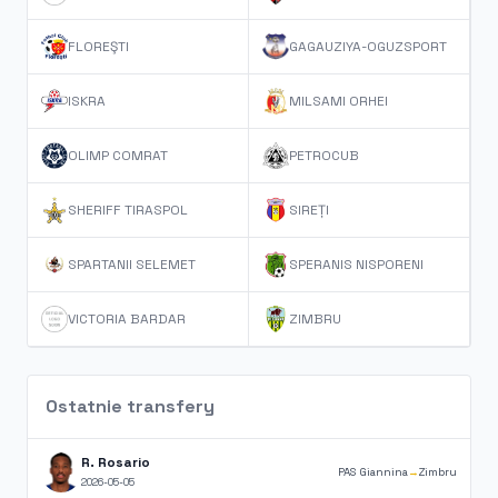
FLOREŞTI
GAGAUZIYA-OGUZSPORT
ISKRA
MILSAMI ORHEI
OLIMP COMRAT
PETROCUB
SHERIFF TIRASPOL
SIREȚI
SPARTANII SELEMET
SPERANIS NISPORENI
VICTORIA BARDAR
ZIMBRU
Ostatnie transfery
R. Rosario
PAS Giannina
→
Zimbru
2026-05-05