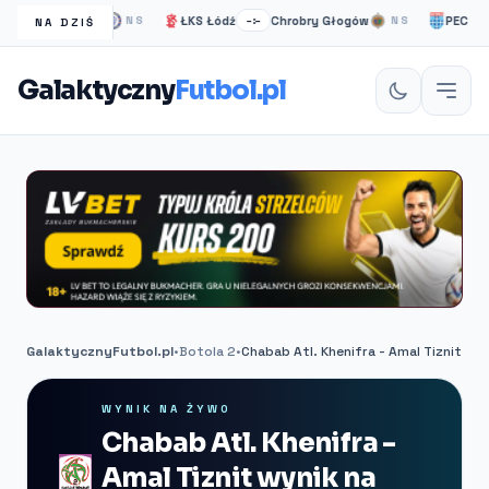
helsea Londyn
ŁKS Łódź
Chrobry Głogów
PEC Zwoll
NS
–:–
NS
NA DZIŚ
Galaktyczny
Futbol.pl
GalaktycznyFutbol.pl
•
Botola 2
•
Chabab Atl. Khenifra - Amal Tiznit
WYNIK NA ŻYWO
Chabab Atl. Khenifra -
Amal Tiznit wynik na