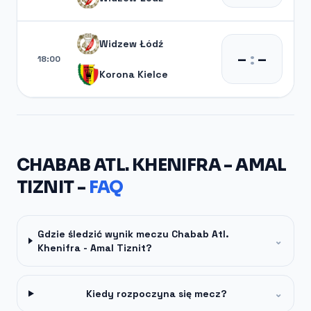
Widzew Łódź
–
:
–
18:00
Korona Kielce
CHABAB ATL. KHENIFRA - AMAL
TIZNIT -
FAQ
Gdzie śledzić wynik meczu Chabab Atl.
⌄
Khenifra - Amal Tiznit?
Kiedy rozpoczyna się mecz?
⌄