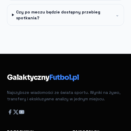
Czy po meczu będzie dostępny przebieg
⌄
spotkania?
Galaktyczny
Futbol.pl
Najszybsze wiadomości ze świata sportu. Wyniki na żywo,
transfery i ekskluzywne analizy w jednym miejscu.