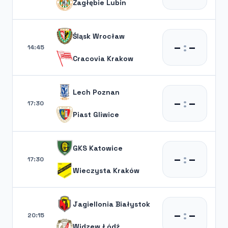
Zagłębie Lubin
Śląsk Wrocław
–
:
–
14:45
Cracovia Krakow
Lech Poznan
–
:
–
17:30
Piast Gliwice
GKS Katowice
–
:
–
17:30
Wieczysta Kraków
Jagiellonia Białystok
–
:
–
20:15
Widzew Łódź