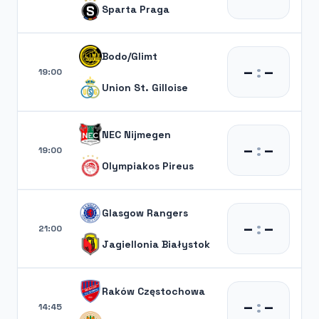
Sparta Praga
Bodo/Glimt
–
:
–
19:00
Union St. Gilloise
NEC Nijmegen
–
:
–
19:00
Olympiakos Pireus
Glasgow Rangers
–
:
–
21:00
Jagiellonia Białystok
Raków Częstochowa
–
:
–
14:45