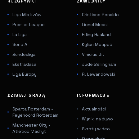
ROZGRYWKI
ZAWODNICY
Liga Mistrzów
Cristiano Ronaldo
Premier League
Lionel Messi
La Liga
Erling Haaland
Serie A
Kylian Mbappé
Bundesliga
Vinicius Jr.
Ekstraklasa
Jude Bellingham
Liga Europy
R. Lewandowski
DZISIAJ GRAJĄ
INFORMACJE
Sparta Rotterdam -
Aktualności
Feyenoord Rotterdam
Wyniki na żywo
Manchester City -
Skróty wideo
Atletico Madryt
O projekcie