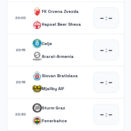
FK Crvena Zvezda
–
:
–
20:00
Hapoel Beer Sheva
Celje
–
:
–
20:15
Ararat-Armenia
Slovan Bratislava
–
:
–
20:15
Mjallby AIF
Sturm Graz
–
:
–
20:30
Fenerbahce