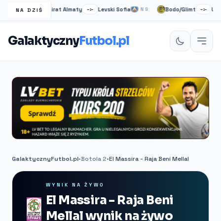
o
Kairat Almaty
Levski Sofia
Bodo/Glimt
Union 
NS
–:–
NS
–:–
NA DZIŚ
Galaktyczny
Futbol.pl
GalaktycznyFutbol.pl
•
Botola 2
•
El Massira - Raja Beni Mellal
WYNIK NA ŻYWO
El Massira - Raja Beni
Mellal wynik na żywo