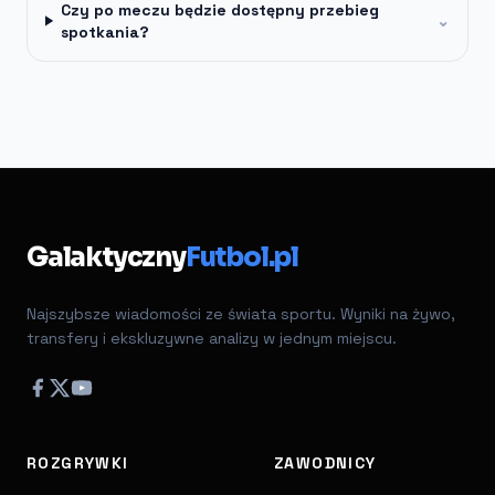
Czy po meczu będzie dostępny przebieg
⌄
spotkania?
Galaktyczny
Futbol.pl
Najszybsze wiadomości ze świata sportu. Wyniki na żywo,
transfery i ekskluzywne analizy w jednym miejscu.
ROZGRYWKI
ZAWODNICY