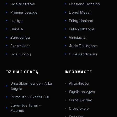
Liga Mistrzów
Cristiano Ronaldo
Premier League
Lionel Messi
La Liga
Erling Haaland
Serie A
Kylian Mbappé
Bundesliga
Vinicius Jr.
Ekstraklasa
Jude Bellingham
Liga Europy
R. Lewandowski
DZISIAJ GRAJĄ
INFORMACJE
Unia Skierniewice - Arka
Aktualności
Gdynia
Wyniki na żywo
Plymouth - Exeter City
Skróty wideo
Juventus Turyn -
O projekcie
Palermo
Kontakt