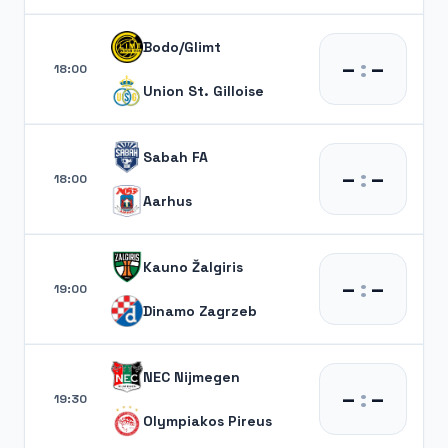
Bodo/Glimt
–
:
–
18:00
Union St. Gilloise
Sabah FA
–
:
–
18:00
Aarhus
Kauno Žalgiris
–
:
–
19:00
Dinamo Zagrzeb
NEC Nijmegen
–
:
–
19:30
Olympiakos Pireus