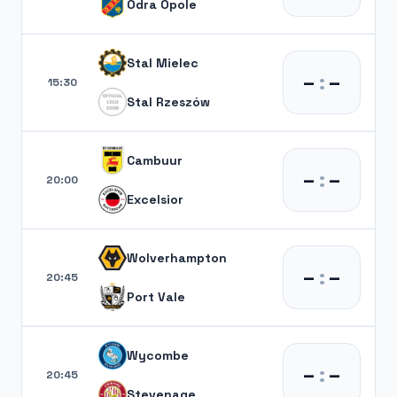
Odra Opole
Stal Mielec
–
:
–
15:30
Stal Rzeszów
Cambuur
–
:
–
20:00
Excelsior
Wolverhampton
–
:
–
20:45
Port Vale
Wycombe
–
:
–
20:45
Stevenage