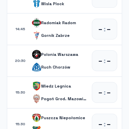
Wisla Plock
Radomiak Radom
–
:
–
14:45
Gornik Zabrze
Polonia Warszawa
–
:
–
20:30
Ruch Chorzów
Miedz Legnica
–
:
–
15:30
Pogoń Grod. Mazowiecki
Puszcza Niepołomice
–
:
–
15:30