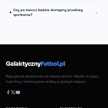
Czy po meczu będzie dostępny przebieg
⌄
spotkania?
Galaktyczny
Futbol.pl
Najszybsze wiadomości ze świata sportu. Wyniki na żywo,
transfery i ekskluzywne analizy w jednym miejscu.