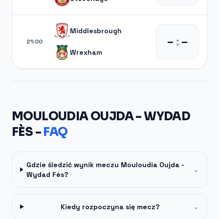
Middlesbrough
–
:
–
21:00
Wrexham
MOULOUDIA OUJDA - WYDAD
FÈS -
FAQ
Gdzie śledzić wynik meczu Mouloudia Oujda -
⌄
Wydad Fès?
Kiedy rozpoczyna się mecz?
⌄