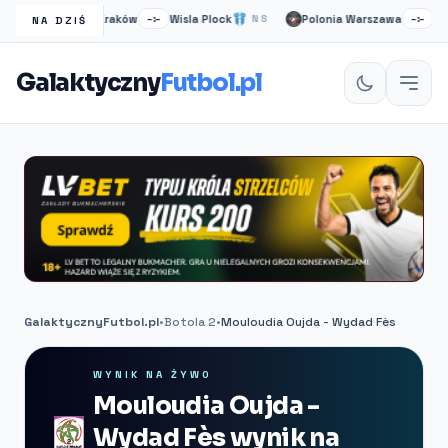
Wisła Kraków
Wisla Plock
Polonia Warszawa
Ruch
NS
–:–
NS
–:–
NA DZIŚ
Galaktyczny
Futbol.pl
GalaktycznyFutbol.pl
•
Botola 2
•
Mouloudia Oujda - Wydad Fès
WYNIK NA ŻYWO
Mouloudia Oujda -
Wydad Fès wynik na