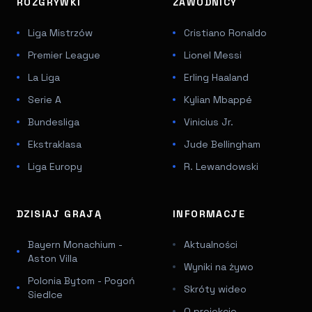
ROZGRYWKI
ZAWODNICY
Liga Mistrzów
Cristiano Ronaldo
Premier League
Lionel Messi
La Liga
Erling Haaland
Serie A
Kylian Mbappé
Bundesliga
Vinicius Jr.
Ekstraklasa
Jude Bellingham
Liga Europy
R. Lewandowski
DZISIAJ GRAJĄ
INFORMACJE
Bayern Monachium -
Aktualności
Aston Villa
Wyniki na żywo
Polonia Bytom - Pogoń
Skróty wideo
Siedlce
O projekcie