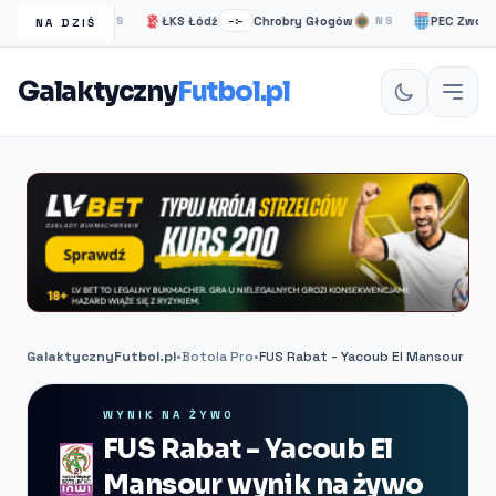
ea Londyn
ŁKS Łódź
Chrobry Głogów
PEC Zwolle
NS
–:–
NS
–:–
NA DZIŚ
Galaktyczny
Futbol.pl
GalaktycznyFutbol.pl
•
Botola Pro
•
FUS Rabat - Yacoub El Mansour
WYNIK NA ŻYWO
FUS Rabat - Yacoub El
Mansour wynik na żywo