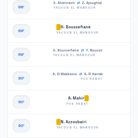
S. Ahannach
⇄
Z. Ajoughlal
88'
YACOUB EL MANSOUR
H. Boussefiane
89'
YACOUB EL MANSOUR
H. Boussefiane
⇄
Y. Noussir
89'
YACOUB EL MANSOUR
A. El Makkaoui
⇄
A. El Harrak
90'
FUS RABAT
A. Mahir
90'
FUS RABAT
N. Azzoubairi
90'
YACOUB EL MANSOUR