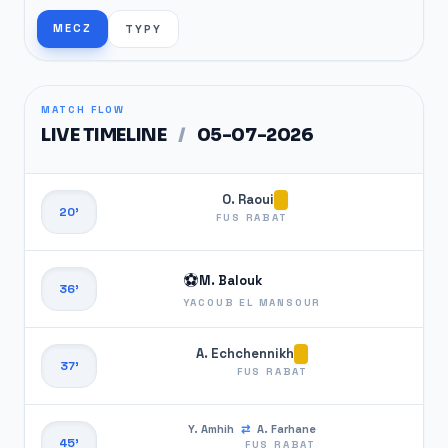
MECZ
TYPY
MATCH FLOW
LIVE TIMELINE
/
05-07-2026
O. Raoui
20'
FUS RABAT
⚽
M. Balouk
36'
YACOUB EL MANSOUR
A. Echchennikh
37'
FUS RABAT
Y. Amhih
⇄
A. Farhane
45'
FUS RABAT