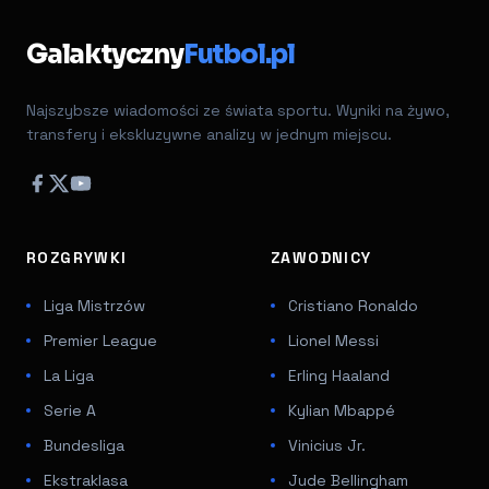
Galaktyczny
Futbol.pl
Najszybsze wiadomości ze świata sportu. Wyniki na żywo,
transfery i ekskluzywne analizy w jednym miejscu.
ROZGRYWKI
ZAWODNICY
Liga Mistrzów
Cristiano Ronaldo
Premier League
Lionel Messi
La Liga
Erling Haaland
Serie A
Kylian Mbappé
Bundesliga
Vinicius Jr.
Ekstraklasa
Jude Bellingham