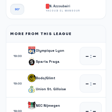
N. Azzoubairi
90'
YACOUB EL MANSOUR
MORE FROM THIS LEAGUE
Olympique Lyon
–
:
–
19:00
Sparta Praga
Bodo/Glimt
–
:
–
19:00
Union St. Gilloise
NEC Nijmegen
–
:
–
19:00