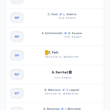
C. Faidi
⇄
L. Diakite
46'
FUS RABAT
A. Echchennikh
⇄
A. Souane
46'
FUS RABAT
Z. Fati
51'
YACOUB EL MANSOUR
⚽
A. Serrhat
52'
FUS RABAT
B. Mansouri
⇄
Y. Legnibi
67'
YACOUB EL MANSOUR
D. Bassinga
⇄
I. Moutaraji