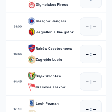
Olympiakos Pireus
Glasgow Rangers
–
:
–
21:00
Jagiellonia Białystok
Raków Częstochowa
–
:
–
14:45
Zagłębie Lubin
Śląsk Wrocław
–
:
–
14:45
Cracovia Krakow
Lech Poznan
–
:
–
17:30