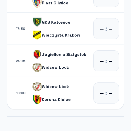
Piast Gliwice
GKS Katowice
–
:
–
17:30
Wieczysta Kraków
Jagiellonia Białystok
–
:
–
20:15
Widzew Łódź
Widzew Łódź
–
:
–
18:00
Korona Kielce