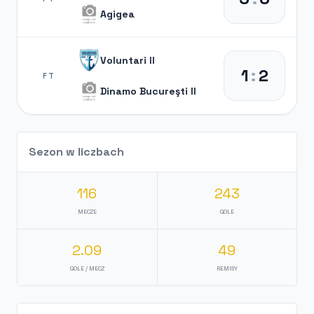
Agigea
Voluntari II
1
:
2
FT
Dinamo Bucureşti II
Sezon w liczbach
116
243
MECZE
GOLE
2.09
49
GOLE / MECZ
REMISY