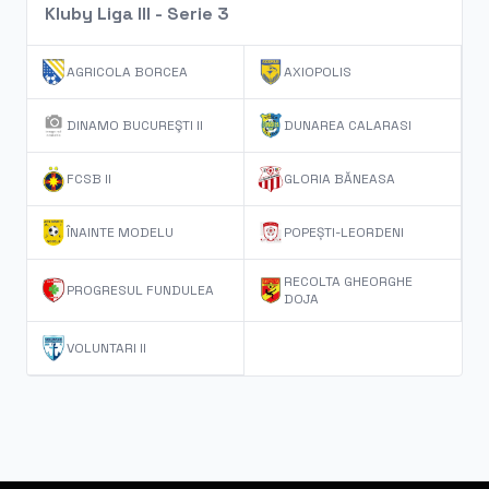
Kluby Liga III - Serie 3
AGRICOLA BORCEA
AXIOPOLIS
DINAMO BUCUREŞTI II
DUNAREA CALARASI
FCSB II
GLORIA BĂNEASA
ÎNAINTE MODELU
POPEȘTI-LEORDENI
RECOLTA GHEORGHE
PROGRESUL FUNDULEA
DOJA
VOLUNTARI II