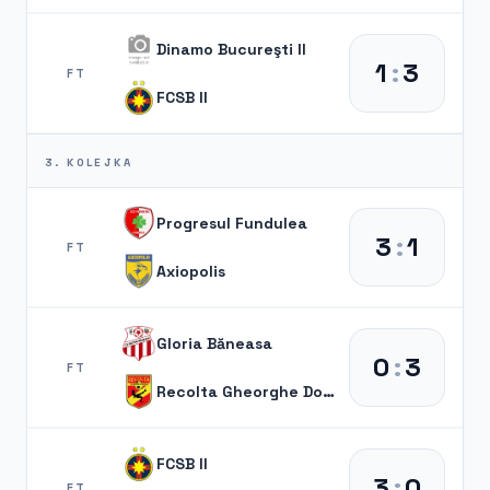
Dinamo Bucureşti II
1
:
3
FT
FCSB II
3. KOLEJKA
Progresul Fundulea
3
:
1
FT
Axiopolis
Gloria Băneasa
0
:
3
FT
Recolta Gheorghe Doja
FCSB II
3
:
0
FT