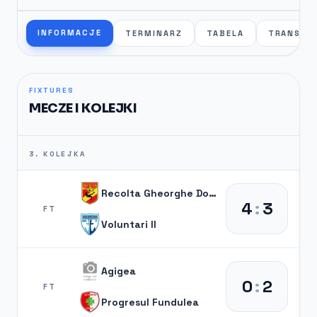
INFORMACJE
TERMINARZ
TABELA
TRANSFE
FIXTURES
MECZE I KOLEJKI
3. KOLEJKA
Recolta Gheorghe Doja
4
:
3
FT
Voluntari II
Agigea
0
:
2
FT
Progresul Fundulea