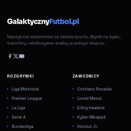
Galaktyczny
Futbol.pl
Najszybsze wiadomości ze świata sportu. Wyniki na żywo,
transfery i ekskluzywne analizy w jednym miejscu.
ROZGRYWKI
ZAWODNICY
Liga Mistrzów
Cristiano Ronaldo
Premier League
Lionel Messi
La Liga
Erling Haaland
Serie A
Kylian Mbappé
Bundesliga
Vinicius Jr.