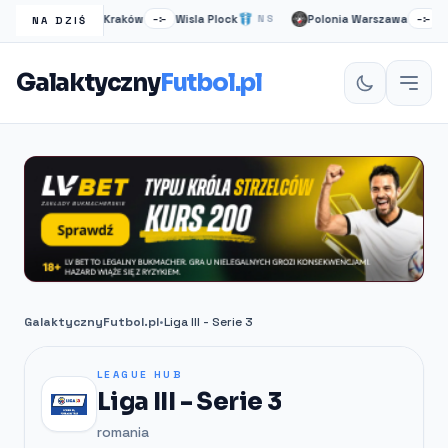
Wisła Kraków
Wisla Plock
Polonia Warszawa
Ruc
NS
–:–
NS
–:–
NA DZIŚ
Galaktyczny
Futbol.pl
GalaktycznyFutbol.pl
•
Liga III - Serie 3
LEAGUE HUB
Liga III - Serie 3
romania