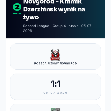
Novgorod - Khimik
Dzerzhinsk wynik na
żywo
Second League - Group 4 · russia · 05-07-
2026
POBEDA NIZHNIY NOVGOROD
1:1
05-07-2026