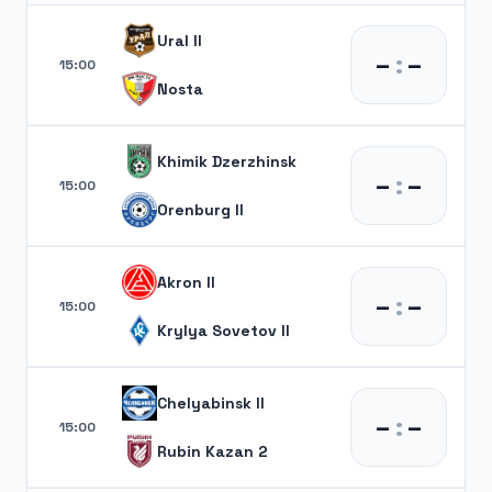
Ural II
–
:
–
15:00
Nosta
Khimik Dzerzhinsk
–
:
–
15:00
Orenburg II
Akron II
–
:
–
15:00
Krylya Sovetov II
Chelyabinsk II
–
:
–
15:00
Rubin Kazan 2