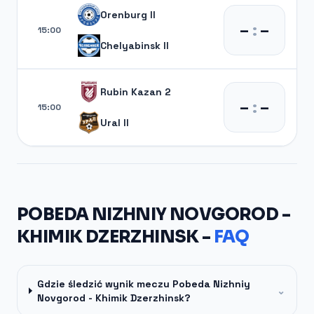
Orenburg II
–
:
–
15:00
Chelyabinsk II
Rubin Kazan 2
–
:
–
15:00
Ural II
POBEDA NIZHNIY NOVGOROD -
KHIMIK DZERZHINSK -
FAQ
Gdzie śledzić wynik meczu Pobeda Nizhniy
⌄
Novgorod - Khimik Dzerzhinsk?