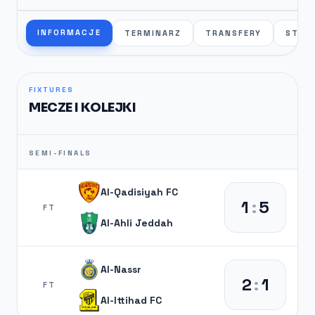
INFORMACJE
TERMINARZ
TRANSFERY
STAT
FIXTURES
MECZE I KOLEJKI
SEMI-FINALS
Al-Qadisiyah FC
1
:
5
FT
Al-Ahli Jeddah
Al-Nassr
2
:
1
FT
Al-Ittihad FC