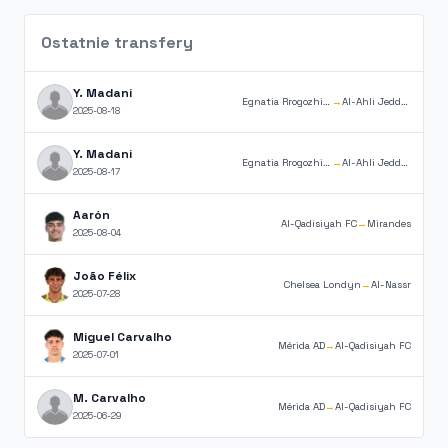
Ostatnie transfery
Y. Madani
Egnatia Rrogozhinë
→
Al-Ahli Jeddah
2025-08-18
Y. Madani
Egnatia Rrogozhinë
→
Al-Ahli Jeddah
2025-08-17
Aarón
Al-Qadisiyah FC
→
Mirandes
2025-08-04
João Félix
Chelsea Londyn
→
Al-Nassr
2025-07-28
Miguel Carvalho
Mérida AD
→
Al-Qadisiyah FC
2025-07-01
M. Carvalho
Mérida AD
→
Al-Qadisiyah FC
2025-06-29