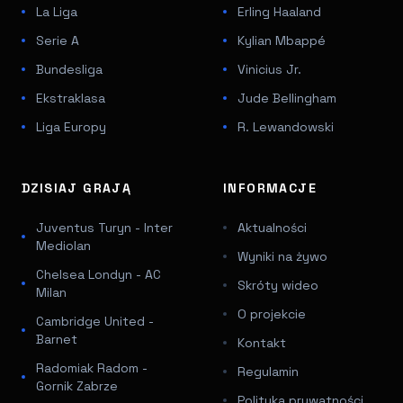
La Liga
Erling Haaland
Serie A
Kylian Mbappé
Bundesliga
Vinicius Jr.
Ekstraklasa
Jude Bellingham
Liga Europy
R. Lewandowski
DZISIAJ GRAJĄ
INFORMACJE
Juventus Turyn - Inter
Aktualności
Mediolan
Wyniki na żywo
Chelsea Londyn - AC
Skróty wideo
Milan
O projekcie
Cambridge United -
Barnet
Kontakt
Radomiak Radom -
Regulamin
Gornik Zabrze
Polityka prywatności