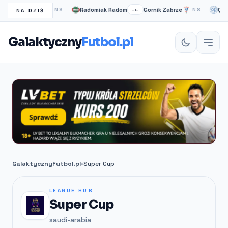
d
Barnet
Radomiak Radom
Gornik Zabrze
QPR
–:–
NS
–:–
NS
NA DZIŚ
Galaktyczny
Futbol.pl
GalaktycznyFutbol.pl
•
Super Cup
LEAGUE HUB
Super Cup
saudi-arabia