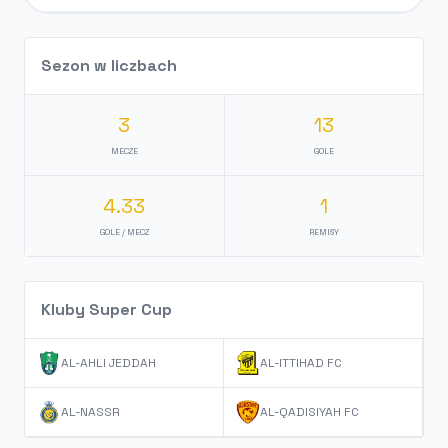
Sezon w liczbach
3
13
MECZE
GOLE
4.33
1
GOLE / MECZ
REMISY
Kluby Super Cup
AL-AHLI JEDDAH
AL-ITTIHAD FC
AL-NASSR
AL-QADISIYAH FC