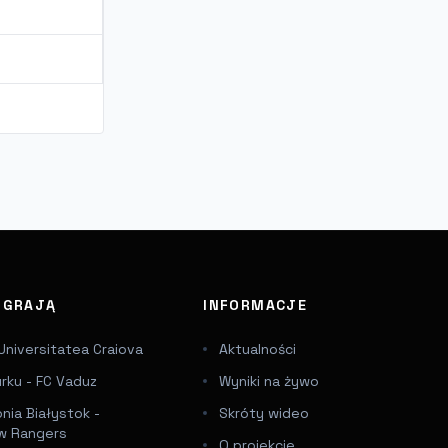
J GRAJĄ
INFORMACJE
Universitatea Craiova
Aktualności
urku - FC Vaduz
Wyniki na żywo
onia Białystok -
Skróty wideo
w Rangers
O projekcie