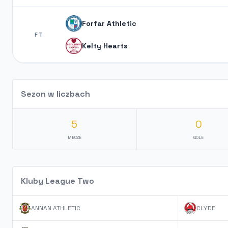
Forfar Athletic
FT
Kelty Hearts
Sezon w liczbach
5
0
MECZE
GOLE
Kluby League Two
ANNAN ATHLETIC
CLYDE