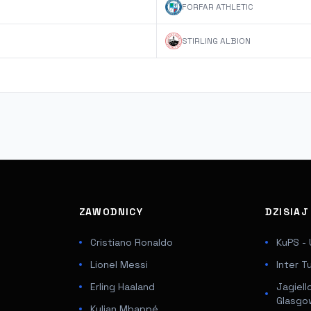
FORFAR ATHLETIC
STIRLING ALBION
ZAWODNICY
DZISIA
Cristiano Ronaldo
KuPS - 
Lionel Messi
Inter T
Erling Haaland
Jagiell
Glasgo
Kylian Mbappé