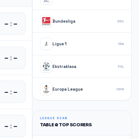
Bundesliga
–
:
–
DEU
Ligue 1
FRA
–
:
–
Ekstraklasa
POL
Europa League
–
:
–
UEFA
LEAGUE SCAN
–
:
–
TABLE & TOP SCORERS