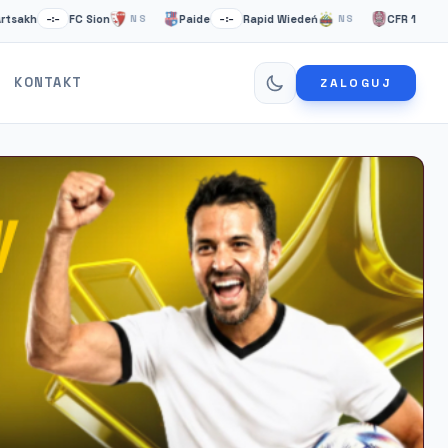
h
FC Sion
Paide
Rapid Wiedeń
CFR 1907 Cluj
–:–
NS
–:–
NS
–:
KONTAKT
ZALOGUJ