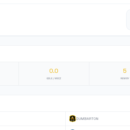
0.0
5
GOLE / MECZ
REMISY
DUMBARTON