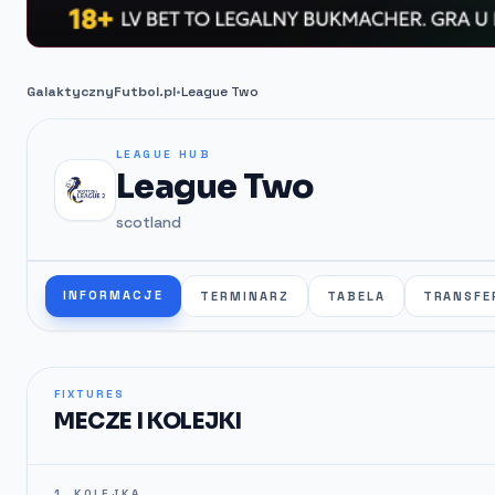
GalaktycznyFutbol.pl
•
League Two
LEAGUE HUB
League Two
scotland
INFORMACJE
TERMINARZ
TABELA
TRANSFE
FIXTURES
MECZE I KOLEJKI
1. KOLEJKA