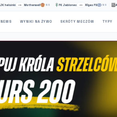
sinki
Motherwell
FK Jablonec
Rīgas FS
Artsak
–:–
NS
–:–
NS
NEWS
WYNIKI NA ŻYWO
SKRÓTY MECZÓW
TYPY