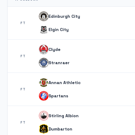
Edinburgh City
FT
Elgin City
Clyde
FT
Stranraer
Annan Athletic
FT
Spartans
Stirling Albion
FT
Dumbarton