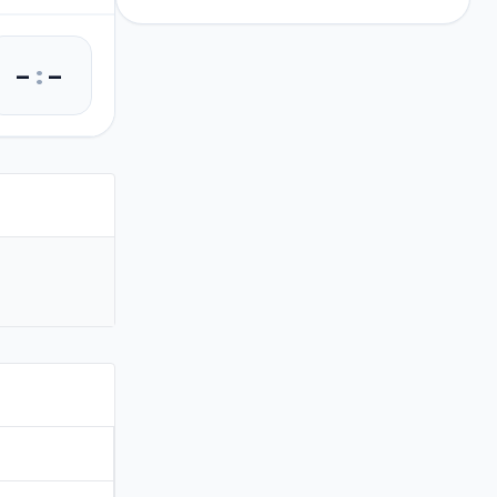
–
:
–