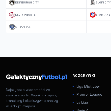
EDINBURGH CITY
ELGIN CITY
KELTY HEARTS
SPARTANS
STRANRAER
Galaktyczny
Futbol.pl
ROZGRYWKI
Liga Mistrzów
Najszybsze wiadomości ze
Premier League
świata sportu. Wyniki na żywo,
transfery i ekskluzywne analizy
La Liga
w jednym miejscu.
Serie A