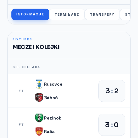
INFORMACJE
TERMINARZ
TRANSFERY
STAT
FIXTURES
MECZE I KOLEJKI
30. KOLEJKA
Rusovce
3
:
2
FT
Báhoň
Pezinok
3
:
0
FT
Rača