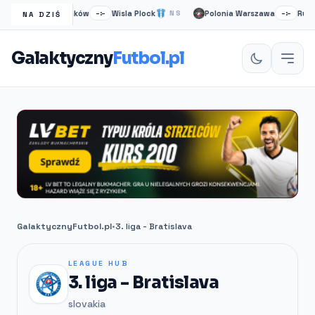
Wisła Kraków
Wisla Plock
Polonia Warszawa
Ruch 
S
–:–
NS
–:–
NA DZIŚ
Galaktyczny
Futbol.pl
GalaktycznyFutbol.pl
•
3. liga - Bratislava
LEAGUE HUB
3. liga - Bratislava
slovakia