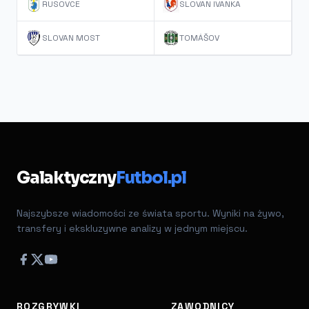
RUSOVCE
SLOVAN IVANKA
SLOVAN MOST
TOMÁŠOV
Galaktyczny
Futbol.pl
Najszybsze wiadomości ze świata sportu. Wyniki na żywo,
transfery i ekskluzywne analizy w jednym miejscu.
ROZGRYWKI
ZAWODNICY