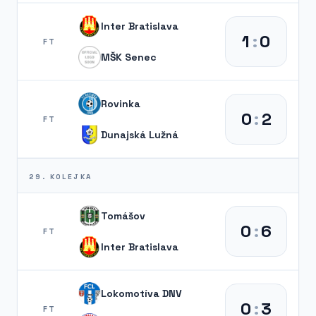
Inter Bratislava
1
:
0
FT
MŠK Senec
Rovinka
0
:
2
FT
Dunajská Lužná
29. KOLEJKA
Tomášov
0
:
6
FT
Inter Bratislava
Lokomotíva DNV
0
:
3
FT