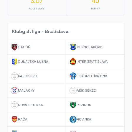
3.07
40
GOLE / MECZ
REMISY
Kluby 3. liga - Bratislava
BÁHOŇ
BERNOLÁKOVO
DUNAJSKÁ LUŽNÁ
INTER BRATISLAVA
KALINKOVO
LOKOMOTÍVA DNV
MALACKY
MŠK SENEC
NOVÁ DEDINKA
PEZINOK
RAČA
ROVINKA