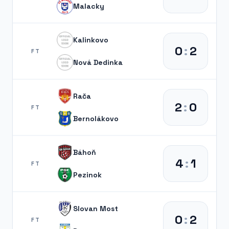
Malacky
Kalinkovo
0
:
2
FT
Nová Dedinka
Rača
2
:
0
FT
Bernolákovo
Báhoň
4
:
1
FT
Pezinok
Slovan Most
0
:
2
FT