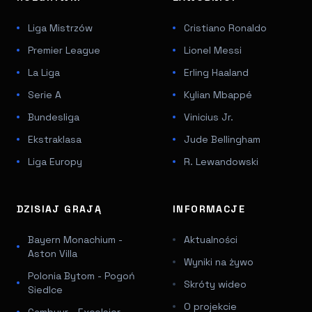
Liga Mistrzów
Cristiano Ronaldo
Premier League
Lionel Messi
La Liga
Erling Haaland
Serie A
Kylian Mbappé
Bundesliga
Vinicius Jr.
Ekstraklasa
Jude Bellingham
Liga Europy
R. Lewandowski
DZISIAJ GRAJĄ
INFORMACJE
Bayern Monachium -
Aktualności
Aston Villa
Wyniki na żywo
Polonia Bytom - Pogoń
Skróty wideo
Siedlce
O projekcie
Cambuur - Excelsior