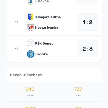
Rusovce
Dunajská Lužná
1
:
2
FT
Slovan Ivanka
MŠK Senec
2
:
3
FT
Rovinka
Sezon w liczbach
240
737
MECZE
GOLE