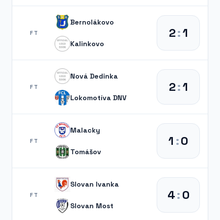
Bernolákovo
2
:
1
FT
Kalinkovo
Nová Dedinka
2
:
1
FT
Lokomotíva DNV
Malacky
1
:
0
FT
Tomášov
Slovan Ivanka
4
:
0
FT
Slovan Most