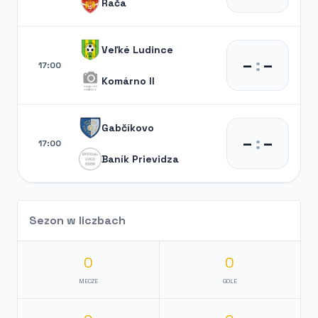
Rača
Veľké Ludince
–
:
–
17:00
Komárno II
Gabčíkovo
–
:
–
17:00
Baník Prievidza
Sezon w liczbach
0
0
MECZE
GOLE