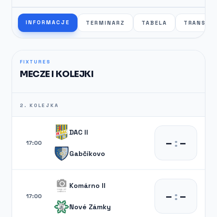
INFORMACJE
TERMINARZ
TABELA
TRANSFE
FIXTURES
MECZE I KOLEJKI
2. KOLEJKA
DAC II
–
:
–
17:00
Gabčíkovo
Komárno II
–
:
–
17:00
Nové Zámky