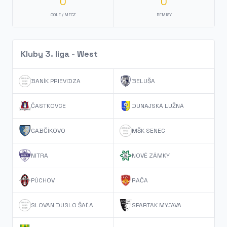
0
0
GOLE / MECZ
REMISY
Kluby 3. liga - West
BANÍK PRIEVIDZA
BELUŠA
ČASTKOVCE
DUNAJSKÁ LUŽNÁ
GABČÍKOVO
MŠK SENEC
NITRA
NOVÉ ZÁMKY
PÚCHOV
RAČA
SLOVAN DUSLO ŠAĽA
SPARTAK MYJAVA