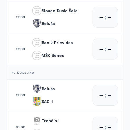
Slovan Duslo Šaľa
–
:
–
17:00
Beluša
Baník Prievidza
–
:
–
17:00
MŠK Senec
1. KOLEJKA
Beluša
–
:
–
17:00
DAC II
Trenčín II
–
:
–
10:30