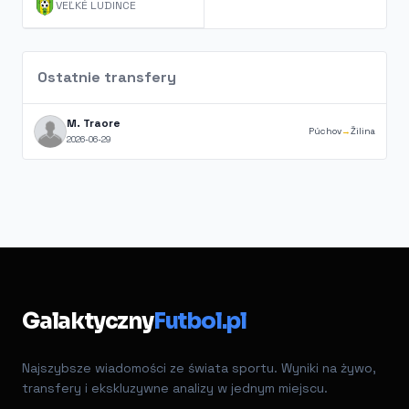
VEĽKÉ LUDINCE
Ostatnie transfery
M. Traore
Púchov
→
Žilina
2026-06-29
Galaktyczny
Futbol.pl
Najszybsze wiadomości ze świata sportu. Wyniki na żywo,
transfery i ekskluzywne analizy w jednym miejscu.