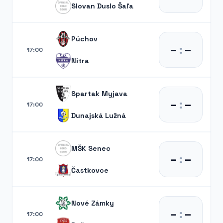
Slovan Duslo Šaľa
Púchov
–
:
–
17:00
Nitra
Spartak Myjava
–
:
–
17:00
Dunajská Lužná
MŠK Senec
–
:
–
17:00
Častkovce
Nové Zámky
–
:
–
17:00