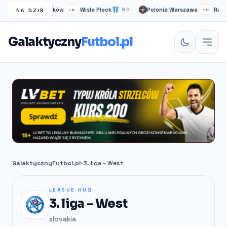
Wisła Kraków
Wisla Plock
Polonia Warszawa
Ruch C
S
–:–
NS
–:–
NA DZIŚ
Galaktyczny
Futbol.pl
GalaktycznyFutbol.pl
•
3. liga - West
LEAGUE HUB
3. liga - West
slovakia