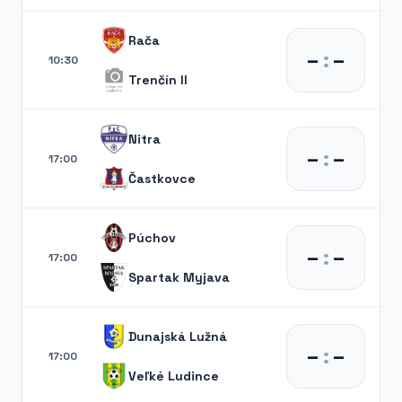
Rača
–
:
–
10:30
Trenčín II
Nitra
–
:
–
17:00
Častkovce
Púchov
–
:
–
17:00
Spartak Myjava
Dunajská Lužná
–
:
–
17:00
Veľké Ludince