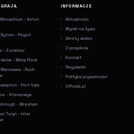
J GRAJĄ
INFORMACJE
 Monachium - Aston
Aktualności
Wyniki na żywo
a Bytom - Pogoń
Skróty wideo
e
O projekcie
 - Excelsior
Kontakt
raków - Wisla Plock
Regulamin
a Warszawa - Ruch
ów
Polityka prywatności
hampton - Port Vale
Offside.pl
e - Stevenage
sbrough - Wrexham
s Turyn - Inter
an