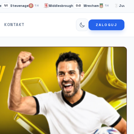
tevenage
Middlesbrough
Wrexham
Juventus Turyn
1H
0:0
1H
KONTAKT
ZALOGUJ