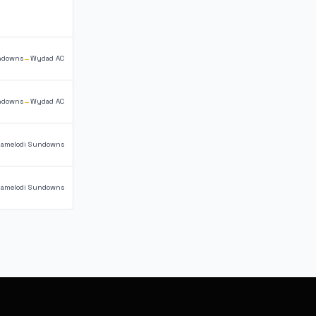
ndowns
→
Wydad AC
ndowns
→
Wydad AC
amelodi Sundowns
amelodi Sundowns