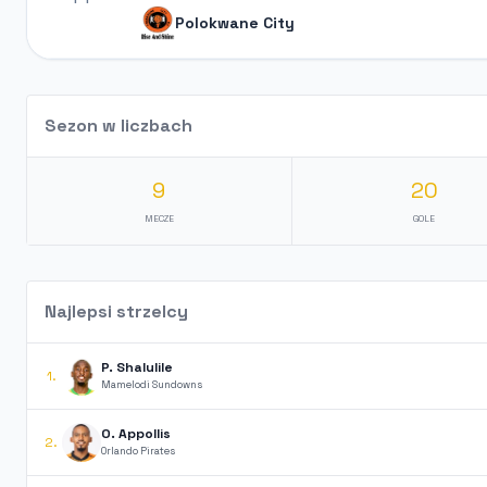
Polokwane City
Sezon w liczbach
9
20
MECZE
GOLE
Najlepsi strzelcy
P. Shalulile
1.
Mamelodi Sundowns
O. Appollis
2.
Orlando Pirates