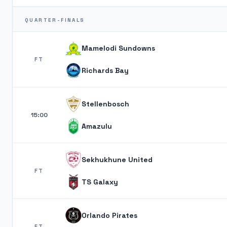
QUARTER-FINALS
Mamelodi Sundowns
FT
Richards Bay
Stellenbosch
15:00
Amazulu
Sekhukhune United
FT
TS Galaxy
Orlando Pirates
FT