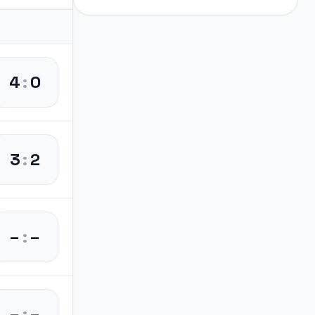
4
:
0
3
:
2
–
:
–
–
:
–