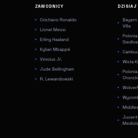
ZAWODNICY
DZISIA
Cristiano Ronaldo
Bayern
Villa
Lionel Messi
Poloni
Erling Haaland
Siedlc
Kylian Mbappé
Cambuur
Vinicius Jr.
Wisła K
Jude Bellingham
Poloni
Chorz
R. Lewandowski
Wolver
Wycomb
Middle
Juventu
Mediol