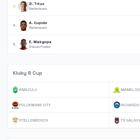
D. Titus
3.
Stellenbosch
A. Cupido
4.
Stellenbosch
E. Makgopa
5.
Orlando Pirates
Kluby 8 Cup
AMAZULU
MAMELOD
POLOKWANE CITY
RICHARDS
STELLENBOSCH
TS GALAX