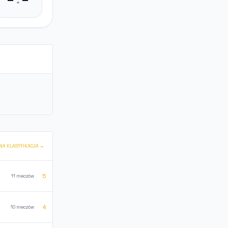
NA KLASYFIKACJA →
5
11 meczów
4
10 meczów