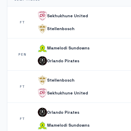
Sekhukhune United
FT
Stellenbosch
Mamelodi Sundowns
PEN
Orlando Pirates
Stellenbosch
FT
Sekhukhune United
Orlando Pirates
FT
Mamelodi Sundowns