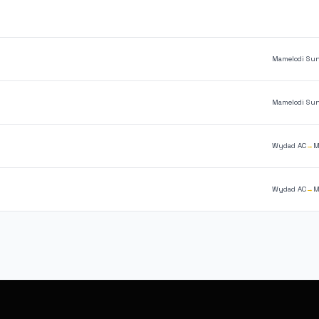
Mamelodi Su
Mamelodi Su
Wydad AC
→
M
Wydad AC
→
M