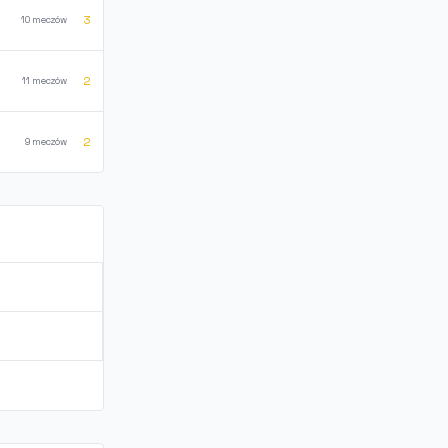
3
10 meczów
2
11 meczów
2
9 meczów