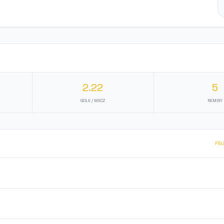
2.22
5
GOLE / MECZ
REMISY
PEŁ