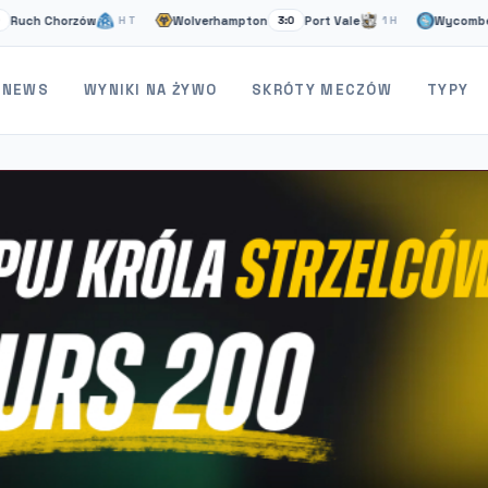
Chorzów
Wolverhampton
Port Vale
Wycombe
S
HT
3:0
1H
1:1
NEWS
WYNIKI NA ŻYWO
SKRÓTY MECZÓW
TYPY