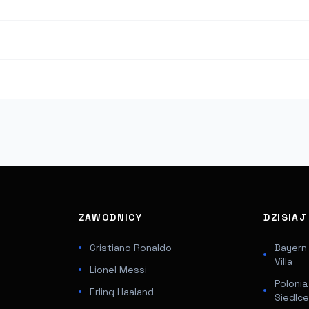
ZAWODNICY
DZISIA
Cristiano Ronaldo
Bayern
Villa
Lionel Messi
Poloni
Erling Haaland
Siedlc