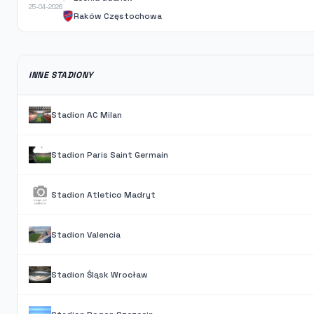
25-04-2026
Raków Częstochowa
INNE STADIONY
Stadion AC Milan
Stadion Paris Saint Germain
Stadion Atletico Madryt
Stadion Valencia
Stadion Śląsk Wrocław