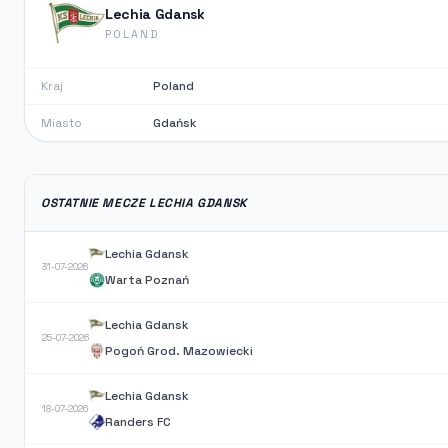
Lechia Gdansk
POLAND
Kraj
Poland
Miasto
Gdańsk
OSTATNIE MECZE LECHIA GDANSK
Lechia Gdansk
31-07-2026
Warta Poznań
Lechia Gdansk
25-07-2026
Pogoń Grod. Mazowiecki
Lechia Gdansk
18-07-2026
Randers FC