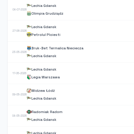
Lechia Gdansk
04-07-2026
Olimpia Grudziądz
Lechia Gdansk
27-06-2026
Petrolul Ploiesti
Bruk-Bet Termalica Nieciecza
23-05-2026
Lechia Gdansk
Lechia Gdansk
17-05-2026
Legia Warszawa
Widzew Łódź
09-05-2026
Lechia Gdansk
Radomiak Radom
04-05-2026
Lechia Gdansk
Lechia Gdansk