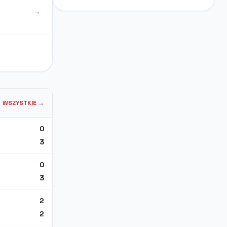
→
WSZYSTKIE →
0
3
0
3
2
2