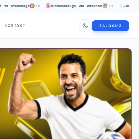
evenage
Middlesbrough
Wrexham
Juventus Turyn
1H
0:0
1H
KONTAKT
ZALOGUJ