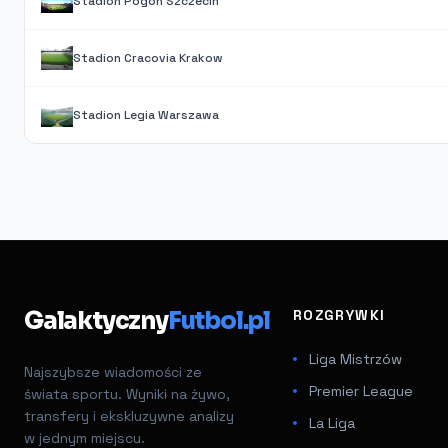
Stadion Pogon Szczecin
Stadion Cracovia Krakow
Stadion Legia Warszawa
Galaktyczny
Futbol.pl
ROZGRYWKI
Liga Mistrzów
Najszybsze wiadomości ze
Premier League
świata sportu. Wyniki na żywo,
transfery i ekskluzywne analizy
La Liga
w jednym miejscu.