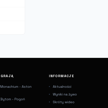
J GRAJĄ
INFORMACJE
 Monachium - Aston
Aktualności
Wyniki na żywo
a Bytom - Pogoń
Skróty wideo
e