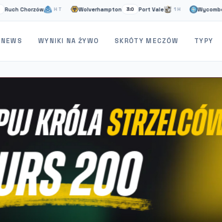
horzów
Wolverhampton
Port Vale
Wycombe
St
HT
3:0
1H
1:1
NEWS
WYNIKI NA ŻYWO
SKRÓTY MECZÓW
TYPY