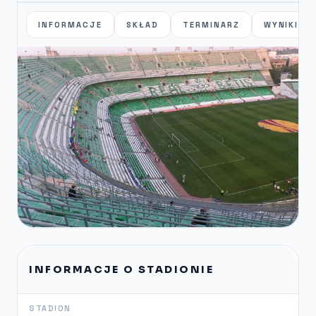
INFORMACJE
SKŁAD
TERMINARZ
WYNIKI
INFORMACJE O STADIONIE
STADION