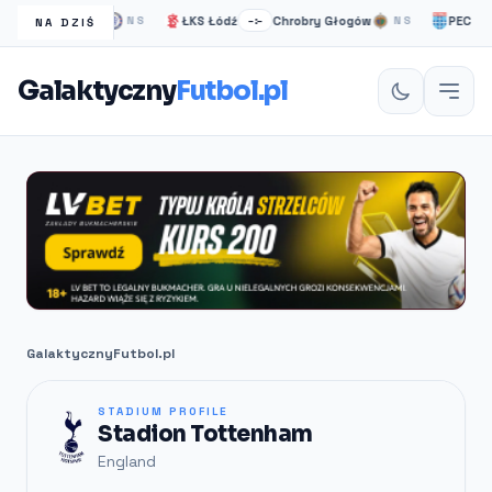
helsea Londyn
ŁKS Łódź
Chrobry Głogów
PEC Zwoll
NS
–:–
NS
NA DZIŚ
Galaktyczny
Futbol.pl
GalaktycznyFutbol.pl
STADIUM PROFILE
Stadion Tottenham
England