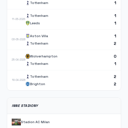
1
Tottenham
1
Tottenham
11-05-2026
1
Leeds
1
Aston Villa
03-05-2026
2
Tottenham
0
Wolverhampton
25-04-2026
1
Tottenham
2
Tottenham
18-04-2026
2
Brighton
INNE STADIONY
Stadion AC Milan