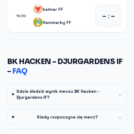
kalmar FF
–
:
–
16:30
Hammarby FF
BK HACKEN - DJURGARDENS IF
-
FAQ
Gdzie śledzić wynik meczu BK Hacken -
⌄
Djurgardens IF?
Kiedy rozpoczyna się mecz?
⌄