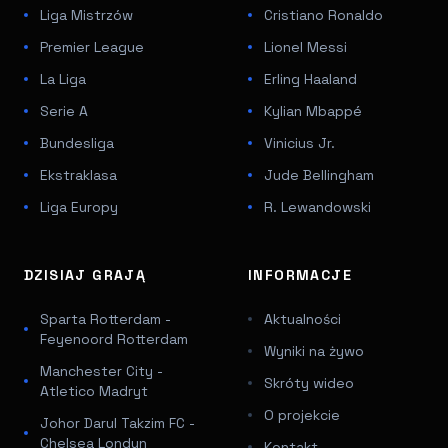
Liga Mistrzów
Cristiano Ronaldo
Premier League
Lionel Messi
La Liga
Erling Haaland
Serie A
Kylian Mbappé
Bundesliga
Vinicius Jr.
Ekstraklasa
Jude Bellingham
Liga Europy
R. Lewandowski
DZISIAJ GRAJĄ
INFORMACJE
Sparta Rotterdam -
Aktualności
Feyenoord Rotterdam
Wyniki na żywo
Manchester City -
Skróty wideo
Atletico Madryt
O projekcie
Johor Darul Takzim FC -
Chelsea Londyn
Kontakt