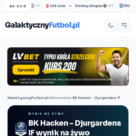
helsea Londyn
ŁKS Łódź
Chrobry Głogów
PEC Zwoll
1H
–:–
NS
NA DZIŚ
Galaktyczny
Futbol.pl
GalaktycznyFutbol.pl
•
Allsvenskan
•
BK Hacken - Djurgardens IF
WYNIK NA ŻYWO
BK Hacken - Djurgardens
IF wynik na żywo