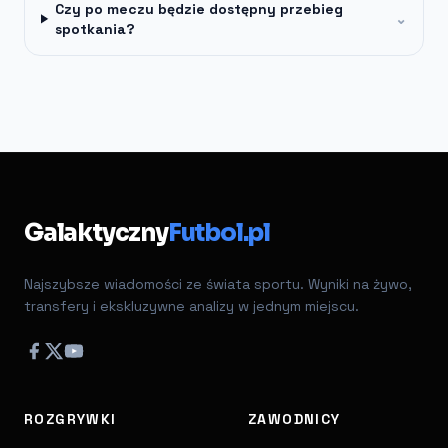
Czy po meczu będzie dostępny przebieg
⌄
spotkania?
Galaktyczny
Futbol.pl
Najszybsze wiadomości ze świata sportu. Wyniki na żywo,
transfery i ekskluzywne analizy w jednym miejscu.
ROZGRYWKI
ZAWODNICY