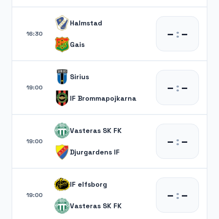
Halmstad
–
:
–
16:30
Gais
Sirius
–
:
–
19:00
IF Brommapojkarna
Vasteras SK FK
–
:
–
19:00
Djurgardens IF
IF elfsborg
–
:
–
19:00
Vasteras SK FK