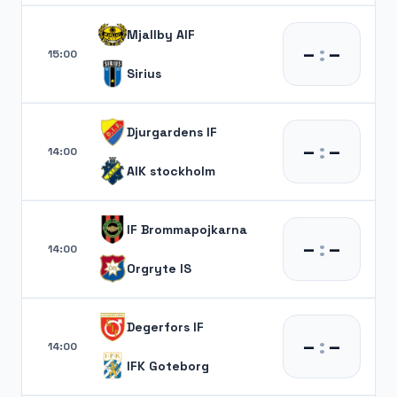
Mjallby AIF
–
:
–
15:00
Sirius
Djurgardens IF
–
:
–
14:00
AIK stockholm
IF Brommapojkarna
–
:
–
14:00
Orgryte IS
Degerfors IF
–
:
–
14:00
IFK Goteborg