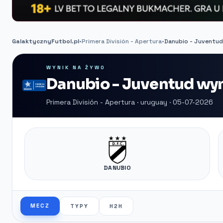
GalaktycznyFutbol.pl
•
Primera División - Apertura
•
Danubio - Juventud
WYNIK NA ŻYWO
Danubio - Juventud wyn
Primera División - Apertura · uruguay · 05-07-2026
DANUBIO
MECZ
TYPY
H2H