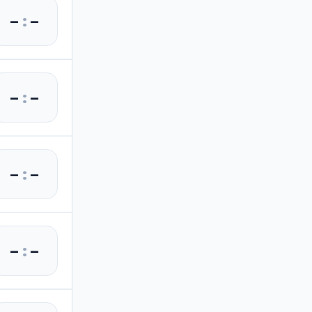
–
:
–
–
:
–
–
:
–
–
:
–