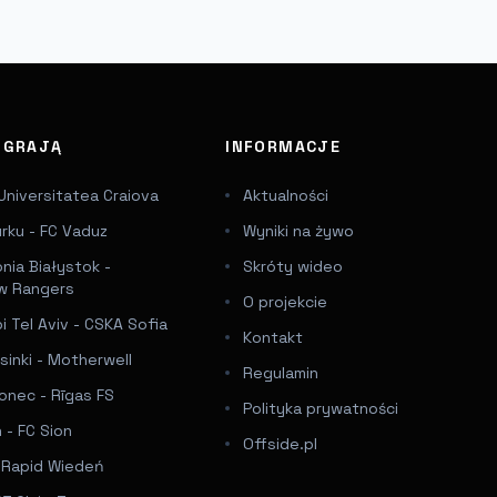
J GRAJĄ
INFORMACJE
Universitatea Craiova
Aktualności
urku - FC Vaduz
Wyniki na żywo
onia Białystok -
Skróty wideo
w Rangers
O projekcie
 Tel Aviv - CSKA Sofia
Kontakt
sinki - Motherwell
Regulamin
onec - Rīgas FS
Polityka prywatności
 - FC Sion
Offside.pl
- Rapid Wiedeń