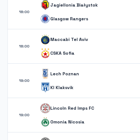
Jagiellonia Białystok
18:00
Glasgow Rangers
Maccabi Tel Aviv
18:00
CSKA Sofia
Lech Poznan
19:00
KI Klaksvik
Lincoln Red Imps FC
19:00
Omonia Nicosia