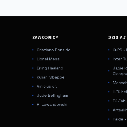
ZAWODNICY
DZISIA
Cristiano Ronaldo
KuPS - 
Lionel Messi
Inter T
Erling Haaland
Jagiell
Glasgo
Kylian Mbappé
Maccabi
Vinicius Jr.
HJK hel
Jude Bellingham
FK Jabl
R. Lewandowski
Artsakh
Paide 