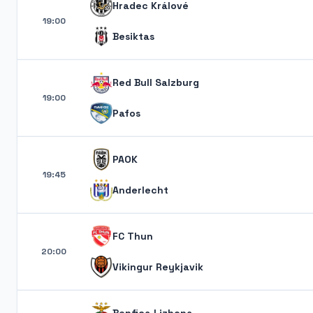
Hradec Králové
19:00
Besiktas
Red Bull Salzburg
19:00
Pafos
PAOK
19:45
Anderlecht
FC Thun
20:00
Vikingur Reykjavik