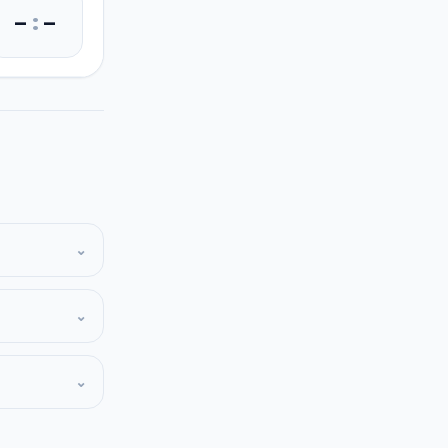
–
:
–
⌄
⌄
⌄