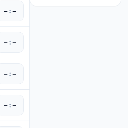
–
:
–
–
:
–
–
:
–
–
:
–