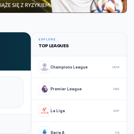
EXPLORE
TOP LEAGUES
Champions League
UEFA
Premier League
ENG
La Liga
ESP
Serie A
ITA