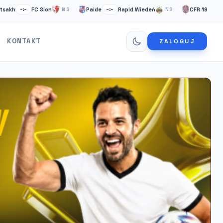
FC Sion
Paide
Rapid Wiedeń
CFR 1907 Cluj
–:–
NS
–:–
NS
–:–
KONTAKT
ZALOGUJ