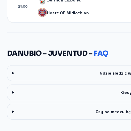
Benfica Lizbona
21:00
Heart OF Midlothian
DANUBIO - JUVENTUD -
FAQ
Gdzie śledzić
Kied
Czy po meczu bę