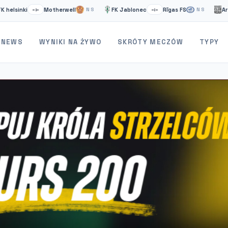
inki
Motherwell
FK Jablonec
Rīgas FS
Artsakh
–:–
NS
–:–
NS
NEWS
WYNIKI NA ŻYWO
SKRÓTY MECZÓW
TYPY