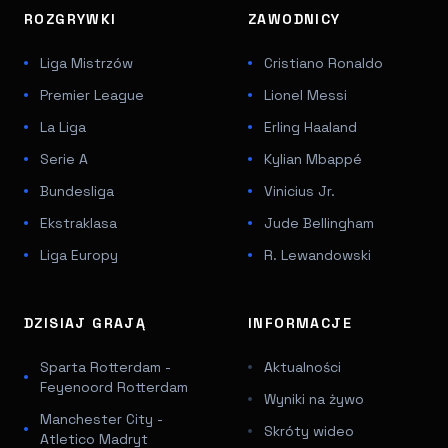
ROZGRYWKI
ZAWODNICY
Liga Mistrzów
Cristiano Ronaldo
Premier League
Lionel Messi
La Liga
Erling Haaland
Serie A
Kylian Mbappé
Bundesliga
Vinicius Jr.
Ekstraklasa
Jude Bellingham
Liga Europy
R. Lewandowski
DZISIAJ GRAJĄ
INFORMACJE
Sparta Rotterdam -
Aktualności
Feyenoord Rotterdam
Wyniki na żywo
Manchester City -
Skróty wideo
Atletico Madryt