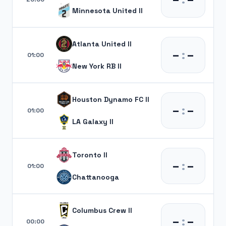
Minnesota United II
Atlanta United II
–
:
–
01:00
New York RB II
Houston Dynamo FC II
–
:
–
01:00
LA Galaxy II
Toronto II
–
:
–
01:00
Chattanooga
Columbus Crew II
–
:
–
00:00