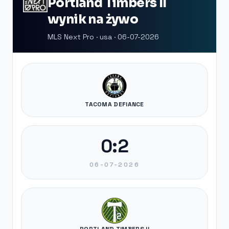
Portland Timbers II
wynik na żywo
MLS Next Pro · usa · 06-07-2026
TACOMA DEFIANCE
0:2
06-07-2026
PORTLAND TIMBERS II