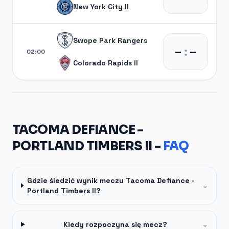
New York City II
Swope Park Rangers
–
:
–
02:00
Colorado Rapids II
TACOMA DEFIANCE -
PORTLAND TIMBERS II -
FAQ
Gdzie śledzić wynik meczu Tacoma Defiance -
⌄
Portland Timbers II?
Kiedy rozpoczyna się mecz?
⌄