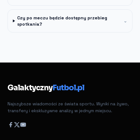
Czy po meczu będzie dostępny przebieg
⌄
spotkania?
Galaktyczny
Futbol.pl
Najszybsze wiadomości ze świata sportu. Wyniki na żywo,
transfery i ekskluzywne analizy w jednym miejscu.