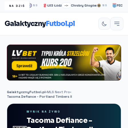
helsea Londyn
ŁKS Łódź
Chrobry Głogów
PEC Zwoll
NS
–:–
NS
NA DZIŚ
Galaktyczny
Futbol.pl
GalaktycznyFutbol.pl
•
MLS Next Pro
•
Tacoma Defiance - Portland Timbers II
WYNIK NA ŻYWO
Tacoma Defiance -