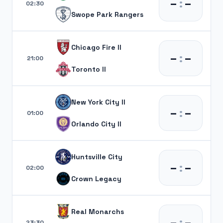
–
:
–
02:30
Swope Park Rangers
Chicago Fire II
–
:
–
21:00
Toronto II
New York City II
–
:
–
01:00
Orlando City II
Huntsville City
–
:
–
02:00
Crown Legacy
Real Monarchs
–
:
–
23:30