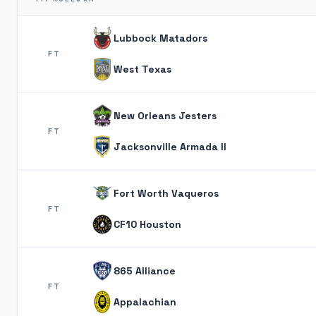
Lubbock Matadors
FT
West Texas
New Orleans Jesters
FT
Jacksonville Armada II
Fort Worth Vaqueros
FT
CF10 Houston
865 Alliance
FT
Appalachian