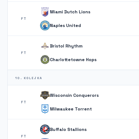
Miami Dutch Lions
FT
Naples United
Bristol Rhythm
FT
Charlottetowne Hops
10. KOLEJKA
Wisconsin Conquerors
FT
Milwaukee Torrent
Buffalo Stallions
FT