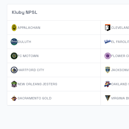
Kluby NPSL
APPALACHIAN
CLEVELAN
DULUTH
EL FAROLI
FC MOTOWN
FLOWER CI
HARTFORD CITY
JACKSONVI
NEW ORLEANS JESTERS
OAKLAND 
SACRAMENTO GOLD
VIRGINIA 