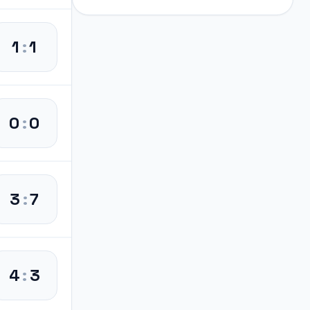
1
:
1
0
:
0
3
:
7
4
:
3