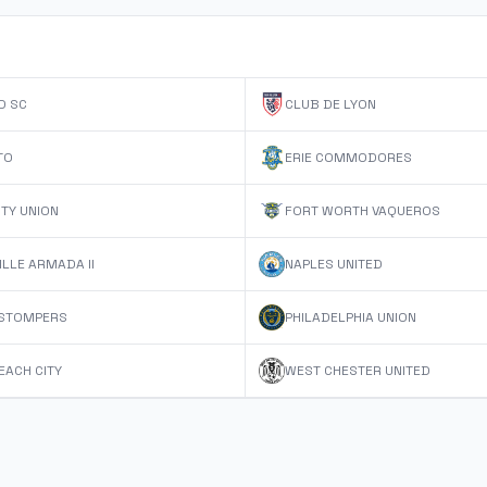
D SC
CLUB DE LYON
TO
ERIE COMMODORES
TY UNION
FORT WORTH VAQUEROS
LLE ARMADA II
NAPLES UNITED
STOMPERS
PHILADELPHIA UNION
BEACH CITY
WEST CHESTER UNITED