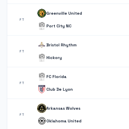
Greenville United
FT
Port City NC
Bristol Rhythm
FT
Hickory
FC Florida
FT
Club De Lyon
Arkansas Wolves
FT
Oklahoma United