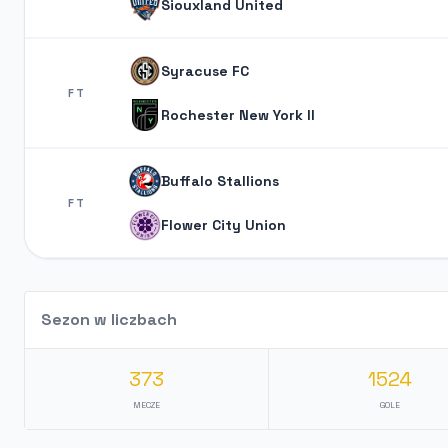
Siouxland United
Syracuse FC
FT
Rochester New York II
Buffalo Stallions
FT
Flower City Union
Sezon w liczbach
373
1524
MECZE
GOLE