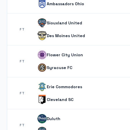
Ambassadors Ohio
Siouxland United
FT
Des Moines United
Flower City Union
FT
Syracuse FC
Erie Commodores
FT
Cleveland SC
Duluth
FT