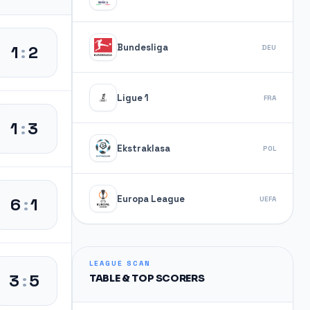
Bundesliga
1
:
2
DEU
Ligue 1
FRA
1
:
3
Ekstraklasa
POL
Europa League
6
:
1
UEFA
LEAGUE SCAN
3
:
5
TABLE & TOP SCORERS