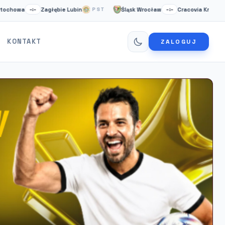
Zagłębie Lubin
Śląsk Wrocław
Cracovia Krakow
–:–
PST
–:–
NS
KONTAKT
ZALOGUJ