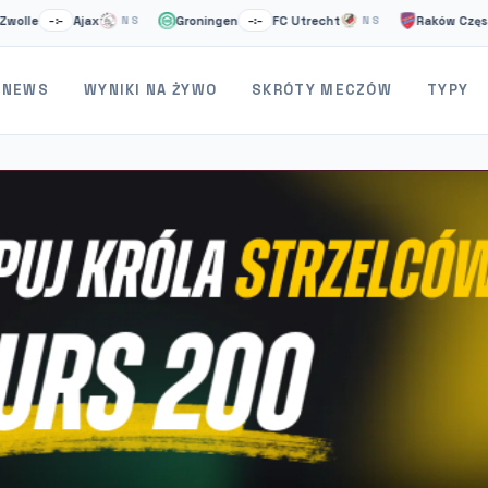
Ajax
Groningen
FC Utrecht
Raków Częstochowa
–
NS
–:–
NS
NEWS
WYNIKI NA ŻYWO
SKRÓTY MECZÓW
TYPY