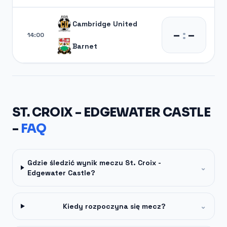
Cambridge United
–
:
–
14:00
Barnet
ST. CROIX - EDGEWATER CASTLE
-
FAQ
Gdzie śledzić wynik meczu St. Croix -
⌄
Edgewater Castle?
Kiedy rozpoczyna się mecz?
⌄