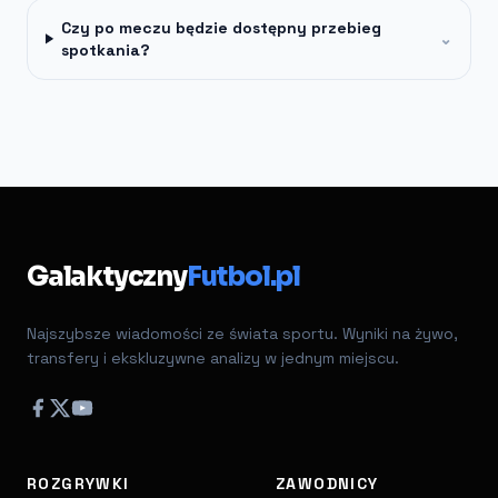
Czy po meczu będzie dostępny przebieg
⌄
spotkania?
Galaktyczny
Futbol.pl
Najszybsze wiadomości ze świata sportu. Wyniki na żywo,
transfery i ekskluzywne analizy w jednym miejscu.
ROZGRYWKI
ZAWODNICY