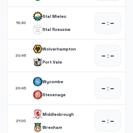
Stal Mielec
–
:
–
15:30
Stal Rzeszów
Wolverhampton
–
:
–
20:45
Port Vale
Wycombe
–
:
–
20:45
Stevenage
Middlesbrough
–
:
–
21:00
Wrexham