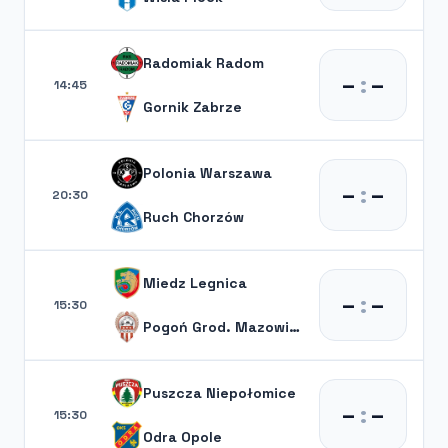
Radomiak Radom
–
:
–
14:45
Gornik Zabrze
Polonia Warszawa
–
:
–
20:30
Ruch Chorzów
Miedz Legnica
–
:
–
15:30
Pogoń Grod. Mazowiecki
Puszcza Niepołomice
–
:
–
15:30
Odra Opole