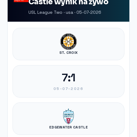
Castle wynik na żywo
USL League Two · usa · 05-07-2026
ST. CROIX
7:1
05-07-2026
EDGEWATER CASTLE