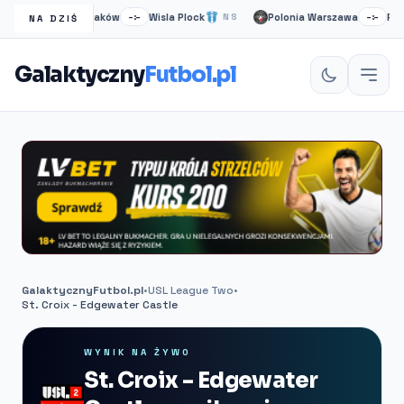
Wisła Kraków
Wisla Plock
Polonia Warszawa
Ruch 
1H
–:–
NS
–:–
NA DZIŚ
Galaktyczny
Futbol.pl
GalaktycznyFutbol.pl
•
USL League Two
•
St. Croix - Edgewater Castle
WYNIK NA ŻYWO
St. Croix - Edgewater