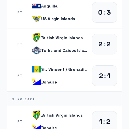
Anguilla
0
:
3
FT
US Virgin Islands
British Virgin Islands
2
:
2
FT
Turks and Caicos Islands
St. Vincent / Grenadines
2
:
1
FT
Bonaire
3. KOLEJKA
British Virgin Islands
1
:
2
FT
Bonaire