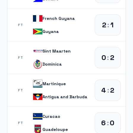
French Guyana
2
:
1
FT
Guyana
Sint Maarten
0
:
2
FT
Dominica
Martinique
4
:
2
FT
Antigua and Barbuda
Curacao
6
:
0
FT
Guadeloupe