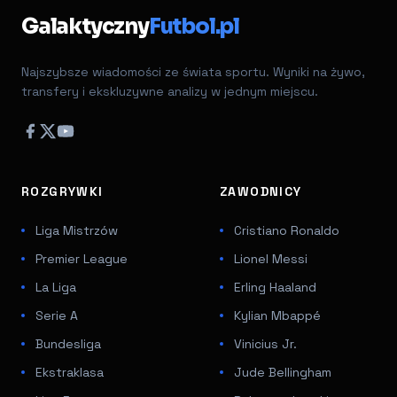
Galaktyczny
Futbol.pl
Najszybsze wiadomości ze świata sportu. Wyniki na żywo,
transfery i ekskluzywne analizy w jednym miejscu.
ROZGRYWKI
ZAWODNICY
Liga Mistrzów
Cristiano Ronaldo
Premier League
Lionel Messi
La Liga
Erling Haaland
Serie A
Kylian Mbappé
Bundesliga
Vinicius Jr.
Ekstraklasa
Jude Bellingham