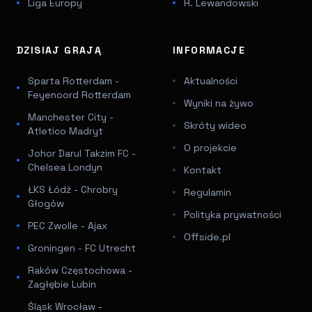
Liga Europy
R. Lewandowski
DZISIAJ GRAJĄ
INFORMACJE
Sparta Rotterdam -
Aktualności
Feyenoord Rotterdam
Wyniki na żywo
Manchester City -
Skróty wideo
Atletico Madryt
O projekcie
Johor Darul Takzim FC -
Chelsea Londyn
Kontakt
ŁKS Łódź - Chrobry
Regulamin
Głogów
Polityka prywatności
PEC Zwolle - Ajax
Offside.pl
Groningen - FC Utrecht
Raków Częstochowa -
Zagłębie Lubin
Śląsk Wrocław -