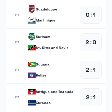
Guadeloupe
0
:
1
FT
Martinique
Surinam
2
:
0
FT
St. Kitts and Nevis
Guyana
2
:
1
FT
Belize
Antigua and Barbuda
2
:
1
FT
Curacao