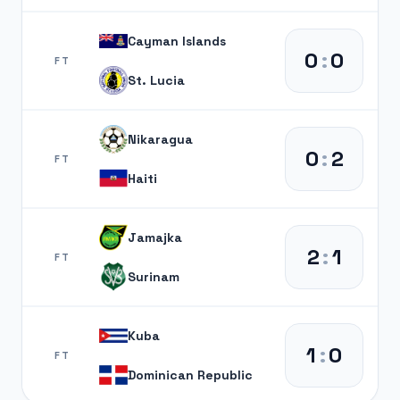
Cayman Islands
0
:
0
FT
St. Lucia
Nikaragua
0
:
2
FT
Haiti
Jamajka
2
:
1
FT
Surinam
Kuba
1
:
0
FT
Dominican Republic