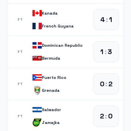
Kanada
4
:
1
FT
French Guyana
Dominican Republic
1
:
3
FT
Bermuda
Puerto Rico
0
:
2
FT
Grenada
Salwador
2
:
0
FT
Jamajka