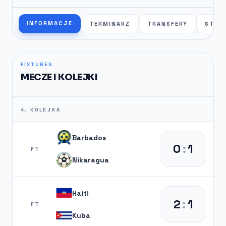
INFORMACJE
TERMINARZ
TRANSFERY
STAT
FIXTURES
MECZE I KOLEJKI
4. KOLEJKA
Barbados
0
:
1
FT
Nikaragua
Haiti
2
:
1
FT
Kuba