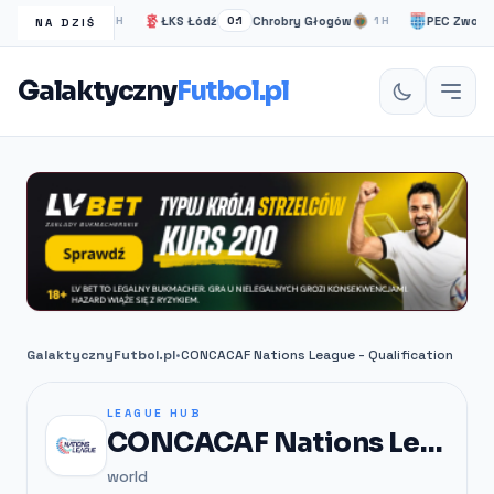
a Londyn
ŁKS Łódź
Chrobry Głogów
PEC Zwolle
2H
0:1
1H
0:0
NA DZIŚ
Galaktyczny
Futbol.pl
GalaktycznyFutbol.pl
•
CONCACAF Nations League - Qualification
LEAGUE HUB
CONCACAF Nations League - Qualification
world