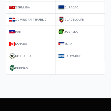
BERMUDA
CURACAO
DOMINICAN REPUBLIC
GUADELOUPE
HAITI
JAMAJKA
KANADA
KUBA
NIKARAGUA
SALWADOR
SURINAM