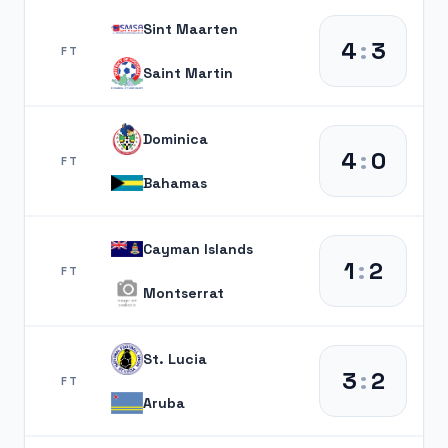
Sint Maarten
4
:
3
FT
Saint Martin
Dominica
4
:
0
FT
Bahamas
Cayman Islands
1
:
2
FT
Montserrat
St. Lucia
3
:
2
FT
Aruba