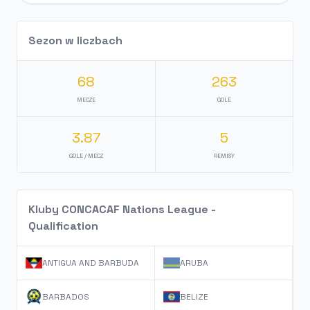
Sezon w liczbach
68
263
MECZE
GOLE
3.87
5
GOLE / MECZ
REMISY
Kluby CONCACAF Nations League -
Qualification
ANTIGUA AND BARBUDA
ARUBA
BARBADOS
BELIZE