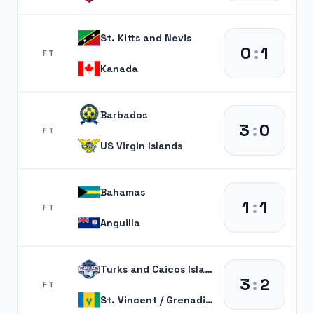
St. Kitts and Nevis
0
:
1
FT
Kanada
Barbados
3
:
0
FT
US Virgin Islands
Bahamas
1
:
1
FT
Anguilla
Turks and Caicos Islands
3
:
2
FT
St. Vincent / Grenadines