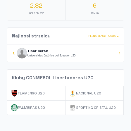
2.82
6
GOLE / MECZ
REMISY
Najlepsi strzelcy
PEŁNA KLASYFIKACJA →
Tibor Berak
1.
1
Universidad Católica del Ecuador U20
Kluby CONMEBOL Libertadores U20
FLAMENGO U20
NACIONAL U20
PALMEIRAS U20
SPORTING CRISTAL U20