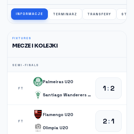
INFORMACJE
TERMINARZ
TRANSFERY
STAT
FIXTURES
MECZE I KOLEJKI
SEMI-FINALS
Palmeiras U20
1
:
2
FT
Santiago Wanderers U20
Flamengo U20
2
:
1
FT
Olimpia U20