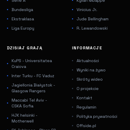
Serie A
Kylian Mbappé
Bundesliga
Vinicius Jr.
Ekstraklasa
Jude Bellingham
Liga Europy
R. Lewandowski
DZISIAJ GRAJĄ
INFORMACJE
KuPS - Universitatea
Aktualności
Craiova
Wyniki na żywo
Inter Turku - FC Vaduz
Skróty wideo
Jagiellonia Białystok -
O projekcie
Glasgow Rangers
Kontakt
Maccabi Tel Aviv -
CSKA Sofia
Regulamin
HJK helsinki -
Polityka prywatności
Motherwell
Offside.pl