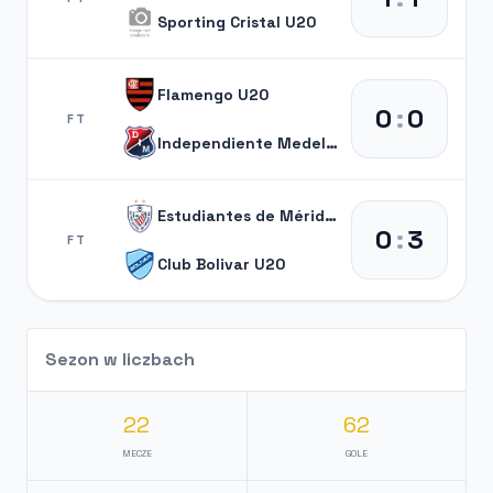
Sporting Cristal U20
Flamengo U20
0
:
0
FT
Independiente Medellín U20
Estudiantes de Mérida U20
0
:
3
FT
Club Bolivar U20
Sezon w liczbach
22
62
MECZE
GOLE