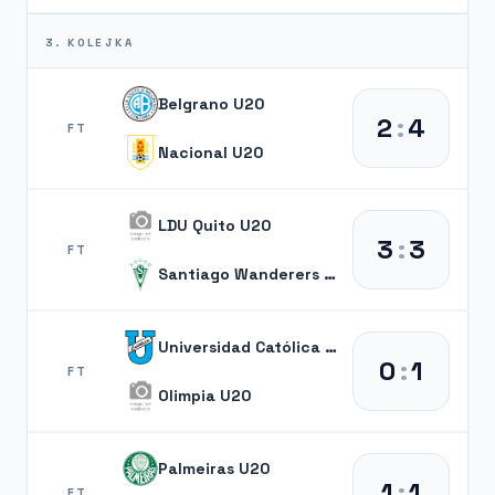
3. KOLEJKA
Belgrano U20
2
:
4
FT
Nacional U20
LDU Quito U20
3
:
3
FT
Santiago Wanderers U20
Universidad Católica del Ecuador U20
0
:
1
FT
Olimpia U20
Palmeiras U20
1
:
1
FT