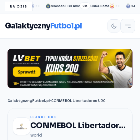
asgow Rangers
Maccabi Tel Aviv
CSKA Sofia
HJK hel
FT
0:3
FT
NA DZIŚ
Galaktyczny
Futbol.pl
GalaktycznyFutbol.pl
•
CONMEBOL Libertadores U20
LEAGUE HUB
CONMEBOL Libertadores U20
world