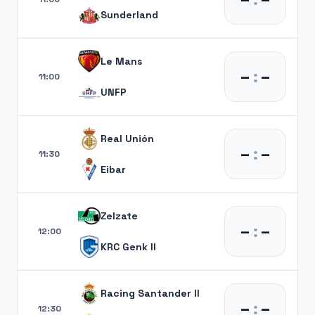
Sunderland
Le Mans
–
:
–
11:00
UNFP
Real Unión
–
:
–
11:30
Eibar
Zelzate
–
:
–
12:00
KRC Genk II
Racing Santander II
–
:
–
12:30