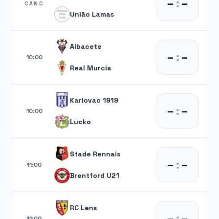
–
:
–
CANC
União Lamas
Albacete
–
:
–
10:00
Real Murcia
Karlovac 1919
–
:
–
10:00
Lucko
Stade Rennais
–
:
–
11:00
Brentford U21
RC Lens
–
:
–
11:00