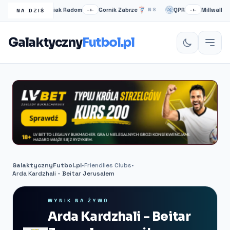
Radomiak Radom
Gornik Zabrze
QPR
Millwall
NS
–:–
NS
–:–
N
NA DZIŚ
Galaktyczny
Futbol.pl
GalaktycznyFutbol.pl
•
Friendlies Clubs
•
Arda Kardzhali - Beitar Jerusalem
WYNIK NA ŻYWO
Arda Kardzhali - Beitar