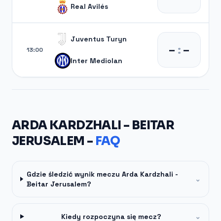
Real Avilés
Juventus Turyn
–
:
–
13:00
Inter Mediolan
ARDA KARDZHALI - BEITAR
JERUSALEM -
FAQ
Gdzie śledzić wynik meczu Arda Kardzhali -
⌄
Beitar Jerusalem?
Kiedy rozpoczyna się mecz?
⌄