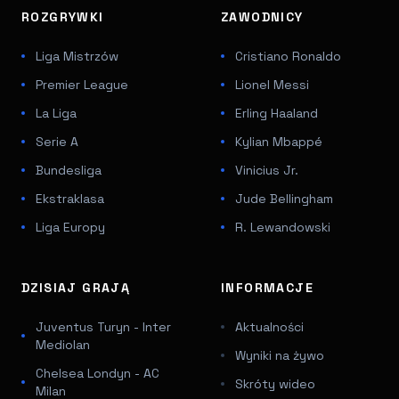
ROZGRYWKI
ZAWODNICY
Liga Mistrzów
Cristiano Ronaldo
Premier League
Lionel Messi
La Liga
Erling Haaland
Serie A
Kylian Mbappé
Bundesliga
Vinicius Jr.
Ekstraklasa
Jude Bellingham
Liga Europy
R. Lewandowski
DZISIAJ GRAJĄ
INFORMACJE
Juventus Turyn - Inter
Aktualności
Mediolan
Wyniki na żywo
Chelsea Londyn - AC
Skróty wideo
Milan