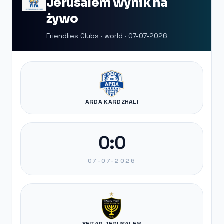
Jerusalem wynik na
żywo
Friendlies Clubs · world · 07-07-2026
ARDA KARDZHALI
0:0
07-07-2026
BEITAR JERUSALEM