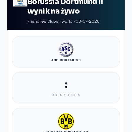
Borussia Dortmund II
wynik na żywo
Friendlies Clubs · world · 08-07-2026
ASC DORTMUND
:
08-07-2026
BORUSSIA DORTMUND II