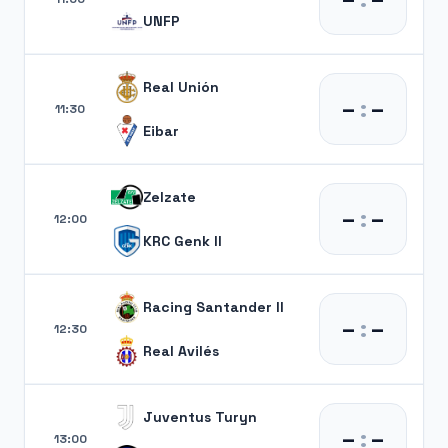
UNFP
Real Unión
–
:
–
11:30
Eibar
Zelzate
–
:
–
12:00
KRC Genk II
Racing Santander II
–
:
–
12:30
Real Avilés
Juventus Turyn
–
:
–
13:00