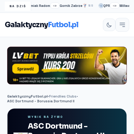
Radomiak Radom
Gornik Zabrze
QPR
Millwall
NS
–:–
NS
–:–
NA DZIŚ
Galaktyczny
Futbol.pl
GalaktycznyFutbol.pl
•
Friendlies Clubs
•
ASC Dortmund - Borussia Dortmund II
WYNIK NA ŻYWO
ASC Dortmund -