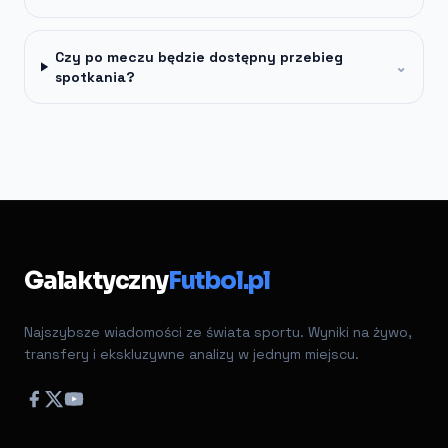
Czy po meczu będzie dostępny przebieg
⌄
spotkania?
Galaktyczny
Futbol.pl
Najszybsze wiadomości ze świata sportu. Wyniki na żywo,
transfery i ekskluzywne analizy w jednym miejscu.