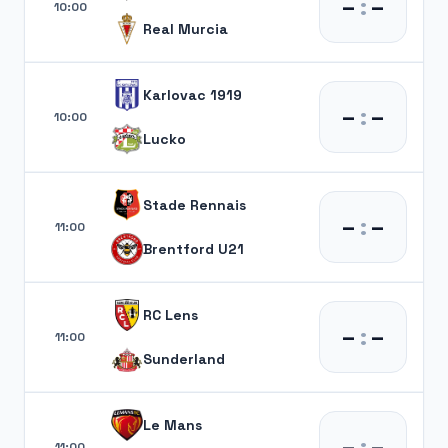
–
:
–
10:00
Real Murcia
Karlovac 1919
–
:
–
10:00
Lucko
Stade Rennais
–
:
–
11:00
Brentford U21
RC Lens
–
:
–
11:00
Sunderland
Le Mans
–
:
–
11:00