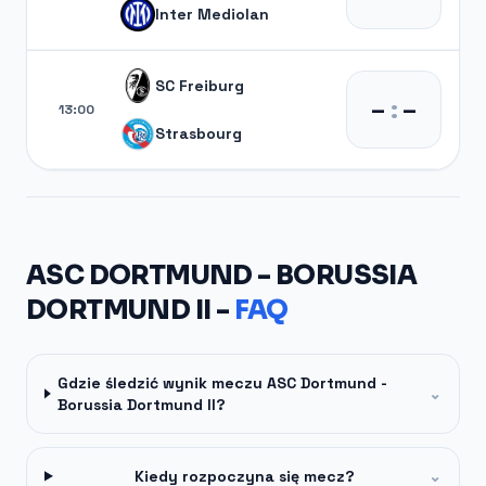
Inter Mediolan
SC Freiburg
–
:
–
13:00
Strasbourg
ASC DORTMUND - BORUSSIA
DORTMUND II -
FAQ
Gdzie śledzić wynik meczu ASC Dortmund -
⌄
Borussia Dortmund II?
Kiedy rozpoczyna się mecz?
⌄