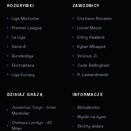
ROZGRYWKI
ZAWODNICY
Liga Mistrzów
Cristiano Ronaldo
Premier League
Lionel Messi
La Liga
Erling Haaland
Serie A
Kylian Mbappé
Bundesliga
Vinicius Jr.
Ekstraklasa
Jude Bellingham
Liga Europy
R. Lewandowski
DZISIAJ GRAJĄ
INFORMACJE
Juventus Turyn - Inter
Aktualności
Mediolan
Wyniki na żywo
Chelsea Londyn - AC
Skróty wideo
Milan