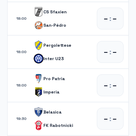
CS Sfaxien
–
:
–
18:00
San-Pédro
Pergolettese
–
:
–
18:00
Inter U23
Pro Patria
–
:
–
18:00
Imperia
Belasica
–
:
–
19:30
FK Rabotnicki