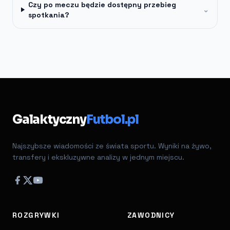
Czy po meczu będzie dostępny przebieg
⌄
spotkania?
Galaktyczny
Futbol.pl
Najszybsze wiadomości ze świata sportu. Wyniki na żywo,
transfery i ekskluzywne analizy w jednym miejscu.
ROZGRYWKI
ZAWODNICY