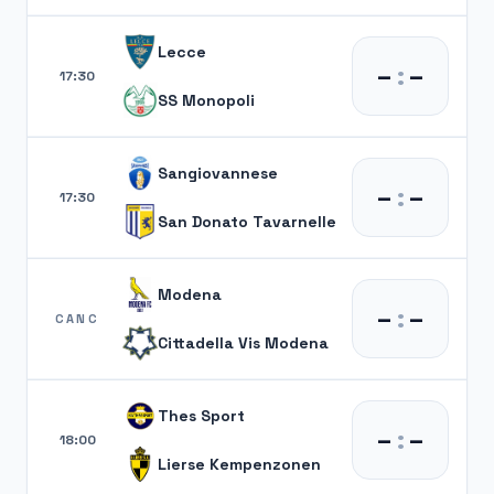
Lecce
–
:
–
17:30
SS Monopoli
Sangiovannese
–
:
–
17:30
San Donato Tavarnelle
Modena
–
:
–
CANC
Cittadella Vis Modena
Thes Sport
–
:
–
18:00
Lierse Kempenzonen