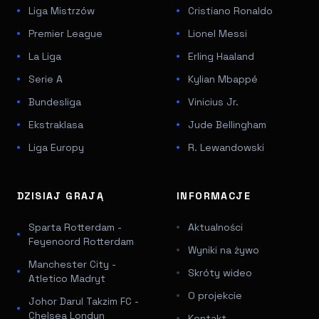
Liga Mistrzów
Cristiano Ronaldo
Premier League
Lionel Messi
La Liga
Erling Haaland
Serie A
Kylian Mbappé
Bundesliga
Vinicius Jr.
Ekstraklasa
Jude Bellingham
Liga Europy
R. Lewandowski
DZISIAJ GRAJĄ
INFORMACJE
Sparta Rotterdam -
Aktualności
Feyenoord Rotterdam
Wyniki na żywo
Manchester City -
Skróty wideo
Atletico Madryt
O projekcie
Johor Darul Takzim FC -
Chelsea Londyn
Kontakt