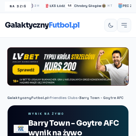
elsea Londyn
ŁKS Łódź
Chrobry Głogów
PEC Zwolle
2H
1:1
HT
NA DZIŚ
Galaktyczny
Futbol.pl
GalaktycznyFutbol.pl
•
Friendlies Clubs
•
Barry Town - Goytre AFC
WYNIK NA ŻYWO
Barry Town - Goytre AFC
wynik na żywo