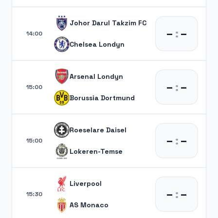
Johor Darul Takzim FC
–
:
–
14:00
Chelsea Londyn
Arsenal Londyn
–
:
–
15:00
Borussia Dortmund
Roeselare Daisel
–
:
–
15:00
Lokeren-Temse
Liverpool
–
:
–
15:30
AS Monaco