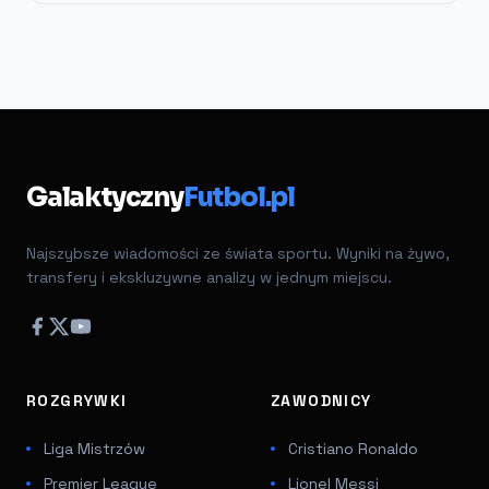
Galaktyczny
Futbol.pl
Najszybsze wiadomości ze świata sportu. Wyniki na żywo,
transfery i ekskluzywne analizy w jednym miejscu.
ROZGRYWKI
ZAWODNICY
Liga Mistrzów
Cristiano Ronaldo
Premier League
Lionel Messi