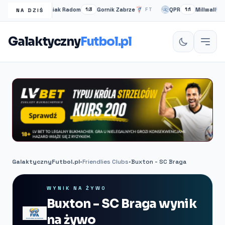
Radomiak Radom
Gornik Zabrze
QPR
Millwall
FT
1:3
FT
1:1
P
NA DZIŚ
Galaktyczny
Futbol.pl
GalaktycznyFutbol.pl
•
Friendlies Clubs
•
Buxton - SC Braga
WYNIK NA ŻYWO
Buxton - SC Braga wynik
na żywo