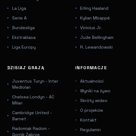
La Liga
Erling Haaland
Serie A
Kylian Mbappé
Bundesliga
Vinicius Jr.
Ekstraklasa
Jude Bellingham
Liga Europy
R. Lewandowski
DZISIAJ GRAJĄ
INFORMACJE
Juventus Turyn - Inter
Aktualności
Mediolan
Wyniki na żywo
Chelsea Londyn - AC
Skróty wideo
Milan
O projekcie
Cambridge United -
Barnet
Kontakt
Radomiak Radom -
Regulamin
Gornik Zabrze