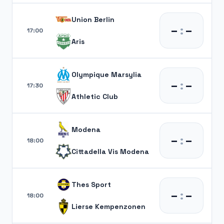
Union Berlin
–
:
–
17:00
Aris
Olympique Marsylia
–
:
–
17:30
Athletic Club
Modena
–
:
–
18:00
Cittadella Vis Modena
Thes Sport
–
:
–
18:00
Lierse Kempenzonen