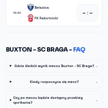
Belasica
–
:
–
19:30
FK Rabotnicki
BUXTON - SC BRAGA -
FAQ
Gdzie śledzić wynik meczu Buxton - SC Braga?
⌄
Kiedy rozpoczyna się mecz?
⌄
Czy po meczu będzie dostępny przebieg
⌄
spotkania?