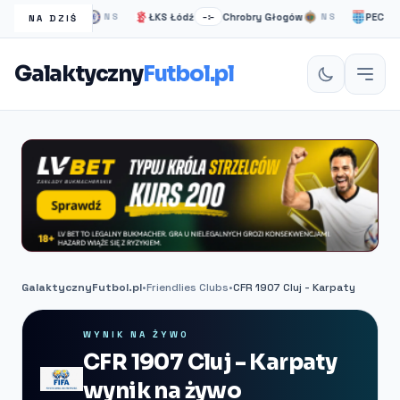
helsea Londyn
ŁKS Łódź
Chrobry Głogów
PEC Zwoll
NS
–:–
NS
NA DZIŚ
Galaktyczny
Futbol.pl
GalaktycznyFutbol.pl
•
Friendlies Clubs
•
CFR 1907 Cluj - Karpaty
WYNIK NA ŻYWO
CFR 1907 Cluj - Karpaty
wynik na żywo