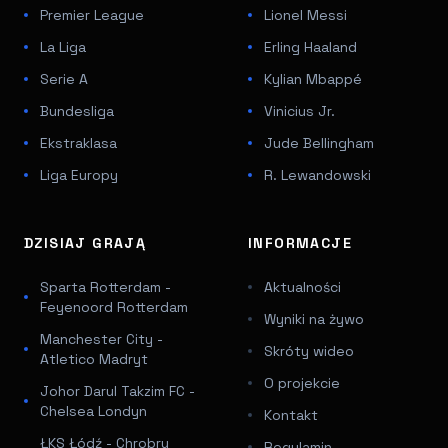
Premier League
Lionel Messi
La Liga
Erling Haaland
Serie A
Kylian Mbappé
Bundesliga
Vinicius Jr.
Ekstraklasa
Jude Bellingham
Liga Europy
R. Lewandowski
DZISIAJ GRAJĄ
INFORMACJE
Sparta Rotterdam -
Aktualności
Feyenoord Rotterdam
Wyniki na żywo
Manchester City -
Skróty wideo
Atletico Madryt
O projekcie
Johor Darul Takzim FC -
Chelsea Londyn
Kontakt
ŁKS Łódź - Chrobry
Regulamin