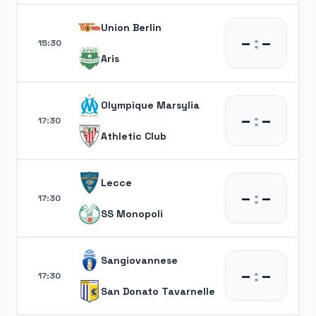
Union Berlin
–
:
–
15:30
Aris
Olympique Marsylia
–
:
–
17:30
Athletic Club
Lecce
–
:
–
17:30
SS Monopoli
Sangiovannese
–
:
–
17:30
San Donato Tavarnelle