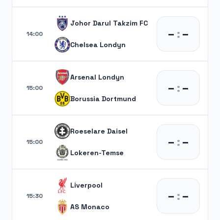
Johor Darul Takzim FC
–
:
–
14:00
Chelsea Londyn
Arsenal Londyn
–
:
–
15:00
Borussia Dortmund
Roeselare Daisel
–
:
–
15:00
Lokeren-Temse
Liverpool
–
:
–
15:30
AS Monaco