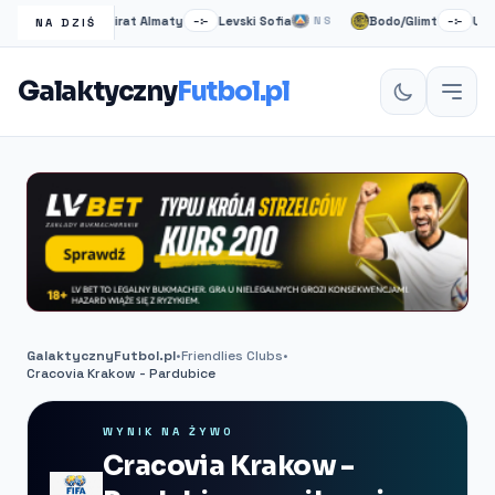
o
Kairat Almaty
Levski Sofia
Bodo/Glimt
Union 
NS
–:–
NS
–:–
NA DZIŚ
Galaktyczny
Futbol.pl
GalaktycznyFutbol.pl
•
Friendlies Clubs
•
Cracovia Krakow - Pardubice
WYNIK NA ŻYWO
Cracovia Krakow -