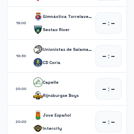
Gimnástica Torrelavega
–
:
–
19:00
Sestao River
Unionistas de Salamanca
–
:
–
19:30
CD Coria
Capelle
–
:
–
20:00
Rijnsburgse Boys
Jove Español
–
:
–
20:00
Intercity