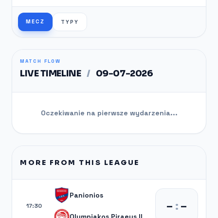
MECZ
TYPY
MATCH FLOW
LIVE TIMELINE
/
09-07-2026
Oczekiwanie na pierwsze wydarzenia...
MORE FROM THIS LEAGUE
Panionios
–
:
–
17:30
Olympiakos Piraeus II