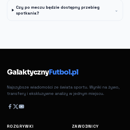
Czy po meczu będzie dostępny przebieg
⌄
spotkania?
Galaktyczny
Futbol.pl
Najszybsze wiadomości ze świata sportu. Wyniki na żywo,
transfery i ekskluzywne analizy w jednym miejscu.
ROZGRYWKI
ZAWODNICY