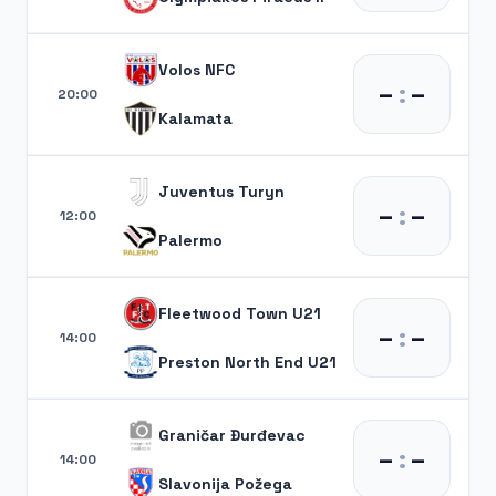
Volos NFC
–
:
–
20:00
Kalamata
Juventus Turyn
–
:
–
12:00
Palermo
Fleetwood Town U21
–
:
–
14:00
Preston North End U21
Graničar Đurđevac
–
:
–
14:00
Slavonija Požega