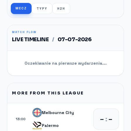
MECZ
TYPY
H2H
MATCH FLOW
LIVE TIMELINE
/
07-07-2026
Oczekiwanie na pierwsze wydarzenia...
MORE FROM THIS LEAGUE
Melbourne City
–
:
–
13:00
Palermo