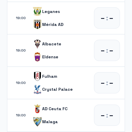
Leganes
–
:
–
19:00
Mérida AD
Albacete
–
:
–
19:00
Eldense
Fulham
–
:
–
19:00
Crystal Palace
AD Ceuta FC
–
:
–
19:00
Malaga