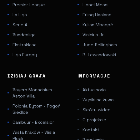
Premier League
Lionel Messi
La Liga
Erling Haaland
Serie A
Kylian Mbappé
Bundesliga
Vinicius Jr.
Ekstraklasa
Jude Bellingham
Liga Europy
R. Lewandowski
DZISIAJ GRAJĄ
INFORMACJE
Bayern Monachium -
Aktualności
Aston Villa
Wyniki na żywo
Polonia Bytom - Pogoń
Skróty wideo
Siedlce
O projekcie
Cambuur - Excelsior
Kontakt
Wisła Kraków - Wisla
Plock
Regulamin