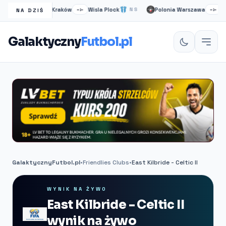
Wisła Kraków
Wisla Plock
Polonia Warszawa
Ruc
NS
–:–
NS
–:–
NA DZIŚ
Galaktyczny
Futbol.pl
GalaktycznyFutbol.pl
•
Friendlies Clubs
•
East Kilbride - Celtic II
WYNIK NA ŻYWO
East Kilbride - Celtic II
wynik na żywo