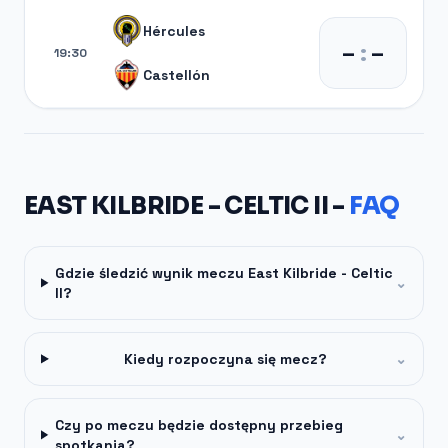
Hércules
–
:
–
19:30
Castellón
EAST KILBRIDE - CELTIC II -
FAQ
Gdzie śledzić wynik meczu East Kilbride - Celtic
⌄
II?
Kiedy rozpoczyna się mecz?
⌄
Czy po meczu będzie dostępny przebieg
⌄
spotkania?