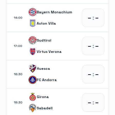
Bayern Monachium
–
:
–
14:00
Aston Villa
Sudtirol
–
:
–
17:00
Virtus Verona
Huesca
–
:
–
18:30
FC Andorra
Girona
–
:
–
18:30
Sabadell