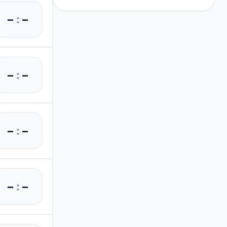
–
:
–
–
:
–
–
:
–
–
:
–