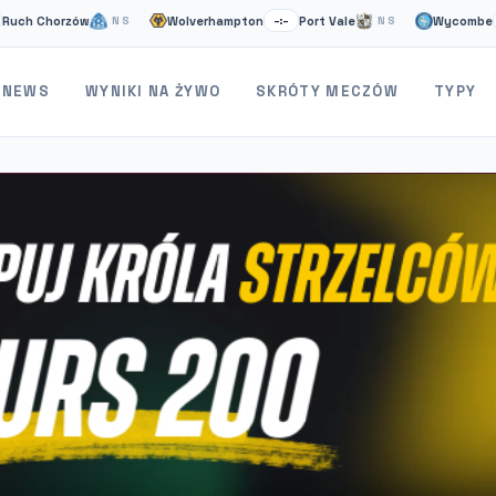
horzów
Wolverhampton
Port Vale
Wycombe
St
NS
–:–
NS
–:–
NEWS
WYNIKI NA ŻYWO
SKRÓTY MECZÓW
TYPY