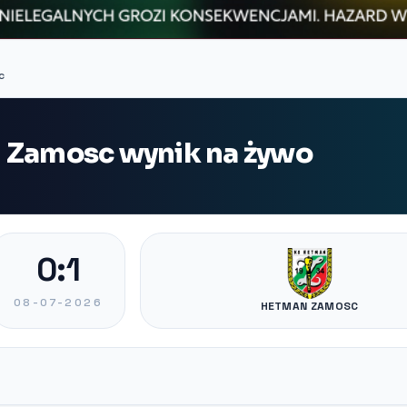
c
n Zamosc wynik na żywo
0:1
08-07-2026
HETMAN ZAMOSC