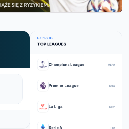
EXPLORE
TOP LEAGUES
Champions League
UEFA
Premier League
ENG
La Liga
ESP
Serie A
ITA