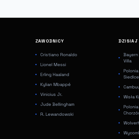
ZAWODNICY
DZISIA
Cristiano Ronaldo
Bayern
Villa
Lionel Messi
Poloni
Erling Haaland
Siedlc
Kylian Mbappé
Cambuur
Vinicius Jr.
Wisła K
Jude Bellingham
Poloni
Chorz
R. Lewandowski
Wolver
Wycomb