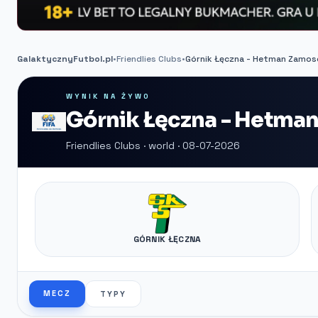
GalaktycznyFutbol.pl
•
Friendlies Clubs
•
Górnik Łęczna - Hetman Zamos
WYNIK NA ŻYWO
Górnik Łęczna - Hetma
Friendlies Clubs · world · 08-07-2026
GÓRNIK ŁĘCZNA
MECZ
TYPY