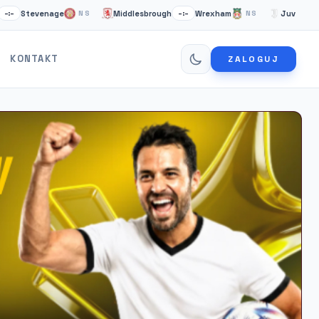
evenage
Middlesbrough
Wrexham
Juventus Turyn
NS
–:–
NS
KONTAKT
ZALOGUJ