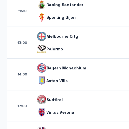
Racing Santander
11:30
Sporting Gijon
Melbourne City
13:00
Palermo
Bayern Monachium
14:00
Aston Villa
Sudtirol
17:00
Virtus Verona