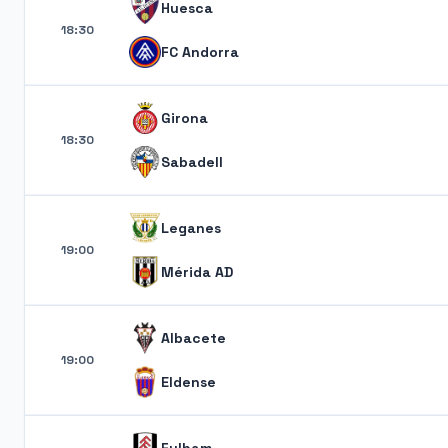
Huesca
18:30
FC Andorra
Girona
18:30
Sabadell
Leganes
19:00
Mérida AD
Albacete
19:00
Eldense