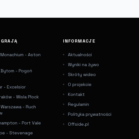
J GRAJĄ
INFORMACJE
 Monachium - Aston
Aktualności
Wyniki na żywo
a Bytom - Pogoń
Skróty wideo
e
O projekcie
 - Excelsior
Kontakt
raków - Wisla Plock
Regulamin
a Warszawa - Ruch
ów
Polityka prywatności
hampton - Port Vale
Offside.pl
e - Stevenage