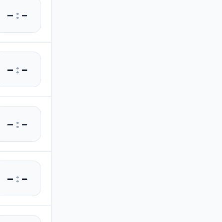
–
:
–
–
:
–
–
:
–
–
:
–