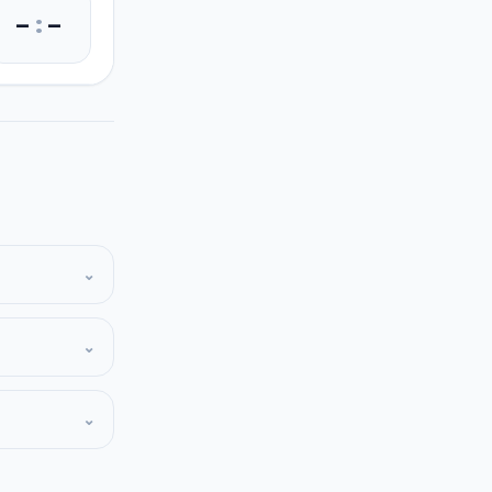
–
:
–
⌄
⌄
⌄