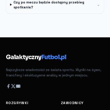
Czy po meczu będzie dostępny przebieg
⌄
spotkania?
Galaktyczny
Futbol.pl
Najszybsze wiadomości ze świata sportu. Wyniki na żywo,
transfery i ekskluzywne analizy w jednym miejscu.
ROZGRYWKI
ZAWODNICY