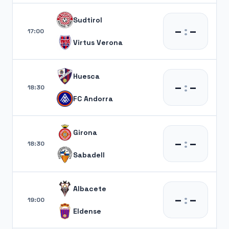
Sudtirol
–
:
–
17:00
Virtus Verona
Huesca
–
:
–
18:30
FC Andorra
Girona
–
:
–
18:30
Sabadell
Albacete
–
:
–
19:00
Eldense