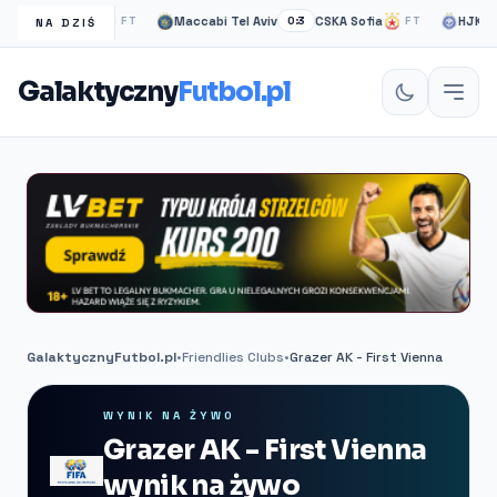
sgow Rangers
Maccabi Tel Aviv
CSKA Sofia
HJK helsi
FT
0:3
FT
NA DZIŚ
Galaktyczny
Futbol.pl
GalaktycznyFutbol.pl
•
Friendlies Clubs
•
Grazer AK - First Vienna
WYNIK NA ŻYWO
Grazer AK - First Vienna
wynik na żywo