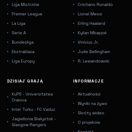
Liga Mistrzów
Cristiano Ronaldo
Premier League
Lionel Messi
La Liga
Erling Haaland
Serie A
Kylian Mbappé
Bundesliga
Vinicius Jr.
Ekstraklasa
Jude Bellingham
Liga Europy
R. Lewandowski
DZISIAJ GRAJĄ
INFORMACJE
KuPS - Universitatea
Aktualności
Craiova
Wyniki na żywo
Inter Turku - FC Vaduz
Skróty wideo
Jagiellonia Białystok -
O projekcie
Glasgow Rangers
Kontakt