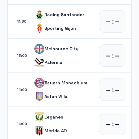
Racing Santander
–
:
–
11:30
Sporting Gijon
Melbourne City
–
:
–
13:00
Palermo
Bayern Monachium
–
:
–
14:00
Aston Villa
Leganes
–
:
–
14:00
Mérida AD