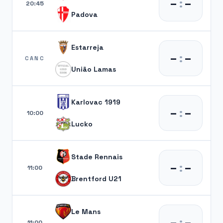
–
:
–
20:45
Padova
Estarreja
–
:
–
CANC
União Lamas
Karlovac 1919
–
:
–
10:00
Lucko
Stade Rennais
–
:
–
11:00
Brentford U21
Le Mans
–
:
–
11:00