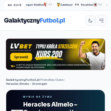
ia Bytom
Pogoń Siedlce
Cambuur
Excelsior
Wis
2:2
FT
0:0
1H
NA DZIŚ
Galaktyczny
Futbol.pl
GalaktycznyFutbol.pl
•
Friendlies Clubs
•
Heracles Almelo - Groningen
WYNIK NA ŻYWO
Heracles Almelo -