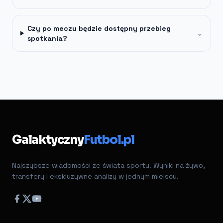
Czy po meczu będzie dostępny przebieg
⌄
spotkania?
Galaktyczny
Futbol.pl
Najszybsze wiadomości ze świata sportu. Wyniki na żywo,
transfery i ekskluzywne analizy w jednym miejscu.