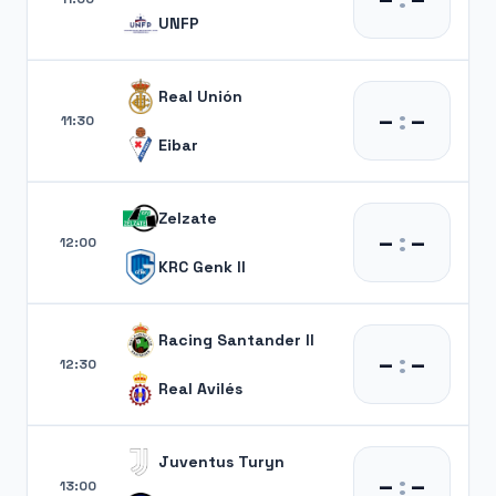
UNFP
Real Unión
–
:
–
11:30
Eibar
Zelzate
–
:
–
12:00
KRC Genk II
Racing Santander II
–
:
–
12:30
Real Avilés
Juventus Turyn
–
:
–
13:00