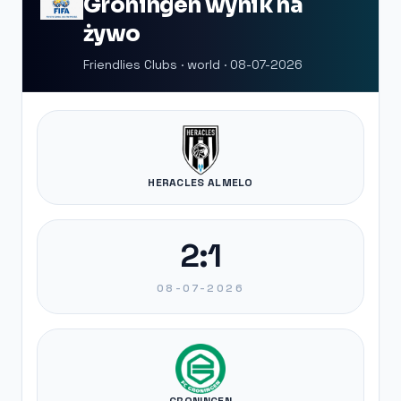
Groningen wynik na
żywo
Friendlies Clubs · world · 08-07-2026
HERACLES ALMELO
2:1
08-07-2026
GRONINGEN