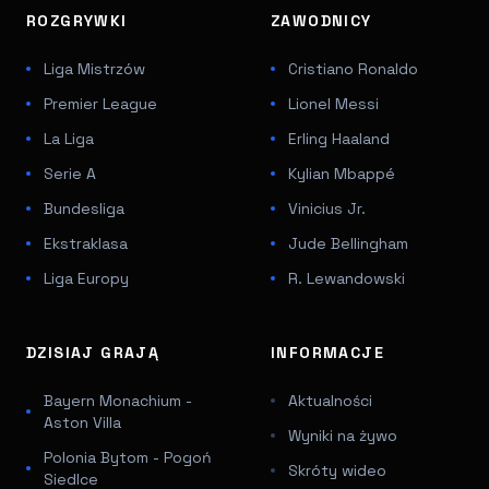
ROZGRYWKI
ZAWODNICY
Liga Mistrzów
Cristiano Ronaldo
Premier League
Lionel Messi
La Liga
Erling Haaland
Serie A
Kylian Mbappé
Bundesliga
Vinicius Jr.
Ekstraklasa
Jude Bellingham
Liga Europy
R. Lewandowski
DZISIAJ GRAJĄ
INFORMACJE
Bayern Monachium -
Aktualności
Aston Villa
Wyniki na żywo
Polonia Bytom - Pogoń
Skróty wideo
Siedlce