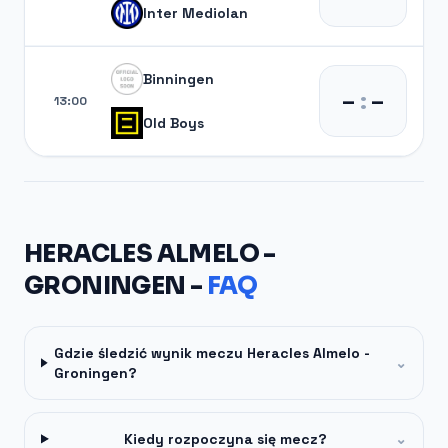
Inter Mediolan
Binningen
–
:
–
13:00
Old Boys
HERACLES ALMELO -
GRONINGEN -
FAQ
Gdzie śledzić wynik meczu Heracles Almelo -
⌄
Groningen?
Kiedy rozpoczyna się mecz?
⌄